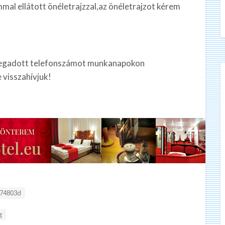
mal ellátott önéletrajzzal,az önéletrajzot kérem
 megadott telefonszámot munkanapokon
 visszahívjuk!
74803d
g