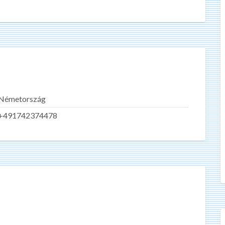
Németország
+491742374478