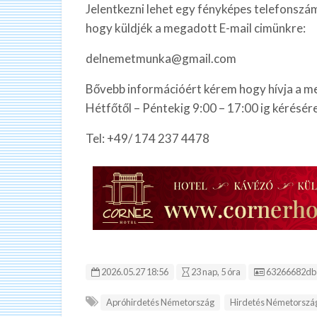
Jelentkezni lehet egy fényképes telefonszám
hogy küldjék a megadott E-mail cimünkre:
delnemetmunka@gmail.com
Bővebb információért kérem hogy hívja a
Hétfőtől – Péntekig 9:00 – 17:00 ig kérésére
Tel: +49/ 174 237 4478
Hirdetés ID:
2026.05.27 18:56
23 nap, 5 óra
63266682db
Apróhirdetés Németország
Hirdetés Németorszá