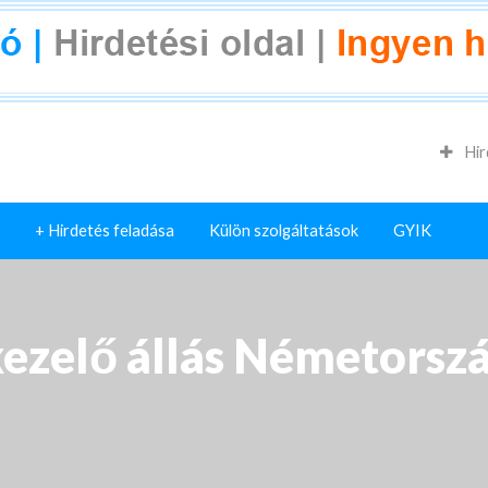
Hir
+ Hirdetés feladása
Külön szolgáltatások
GYIK
ezelő állás Németorsz