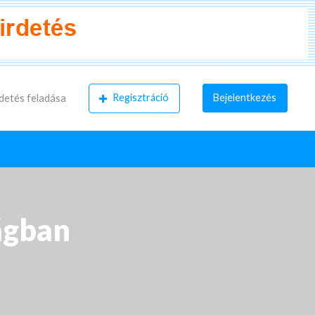
Regisztráció
Bejelentkezés
detés feladása
ágban