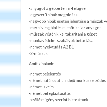
-anyagot a gépbe tenni -felügyelni
-egyszerű hibák megoldása
-nagyobb hibák esetén jelentése a műszak 
-mérni vizsgálni és ellenőrizni az anyagot
-műszak végén kikel takarítani a gépet
-munkavédelmi szabályok betartása
-német nyelvtudás A2 B1
-3-műszak
Amit kínálunk:
-német bejelentés
-német határozatlan idejű munkaszerződés
-német lakcím
-német betegbiztosítás
-szállást igény szerint biztosítunk