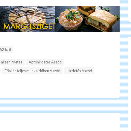
:
524cf8
álláshirdetés
Apróhirdetés Aszód
Főállás teljes munkaidőben Aszód
Hirdetés Aszód