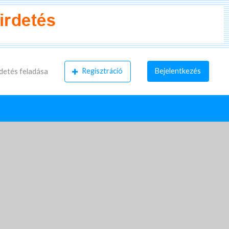
Regisztráció
Bejelentkezés
detés feladása