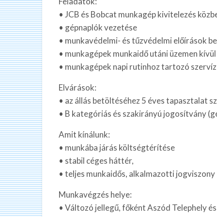
Feladatok:
• JCB és Bobcat munkagép kivitelezés közbe
• gépnaplók vezetése
• munkavédelmi- és tűzvédelmi előírások b
• munkagépek munkaidő utáni üzemen kívül
• munkagépek napi rutinhoz tartozó szervíz
Elvárások:
• az állás betöltéséhez 5 éves tapasztalat 
• B kategóriás és szakirányú jogosítvány (g
Amit kínálunk:
• munkába járás költségtérítése
• stabil céges háttér,
• teljes munkaidős, alkalmazotti jogviszony
Munkavégzés helye:
• Változó jellegű, főként Aszód Telephely é