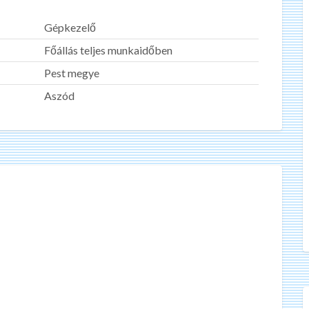
Gépkezelő
Főállás teljes munkaidőben
Pest megye
Aszód