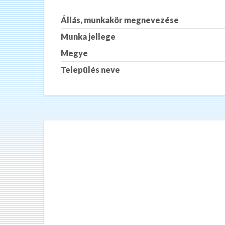
Állás, munkakör megnevezése
Munka jellege
Megye
Település neve