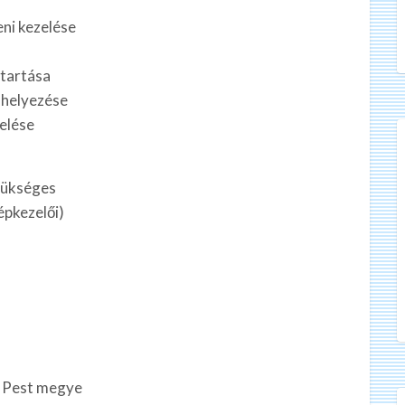
ni kezelése
etartása
 helyezése
elése
szükséges
épkezelői)
s Pest megye