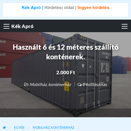
Kék Apró
Használt 6 és 12 méteres szállító
konténerek.
2.000 Ft
Mobilház, konténerház
0 hozzászólás
EGYÉB
MOBILHÁZ, KONTÉNERHÁZ