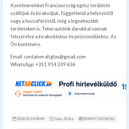
Konténereinket Franciaország egész területén
szállítjuk és kirakodjuk, függetlenül a helyszíntől
vagy a hozzáféréstől, még a legnehezebb
területeken is. Teherautóink darukkal vannak
felszerelve a kirakodáshoz és pozicionáláshoz. Az
Ön konténere.
Email: containeraltglas@gmail.com
WhatsApp: +351 914 339 636
Hirdetés ID:
2026.05.14 08:44
2 nap, 20 óra
85469172611bf50c