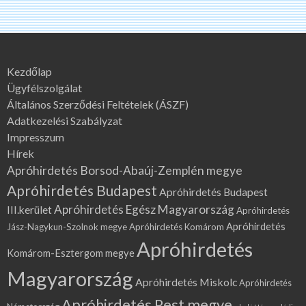
Kezdőlap
Ügyfélszolgálat
Általános Szerződési Feltételek (ÁSZF)
Adatkezelési Szabályzat
Impresszum
Hírek
Apróhirdetés Borsod-Abaúj-Zemplén megye
Apróhirdetés Budapest
Apróhirdetés Budapest
Apróhirdetés Egész Magyarország
III.kerület
Apróhirdetés
Apróhirdetés
Jász-Nagykun-Szolnok megye
Apróhirdetés Komárom
Apróhirdetés
Komárom-Esztergom megye
Magyarország
Apróhirdetés Miskolc
Apróhirdetés
Apróhirdetés Pest megye