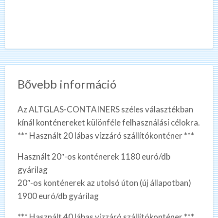
Bővebb információ
Az ALTGLAS-CONTAINERS széles választékban
kínál konténereket különféle felhasználási célokra.
*** Használt 20 lábas vízzáró szállítókonténer ***
Használt 20″-os konténerek 1180 euró/db
gyárilag
20″-os konténerek az utolsó úton (új állapotban)
1900 euró/db gyárilag
*** Használt 40 lábas vízzáró szállítókonténer ***