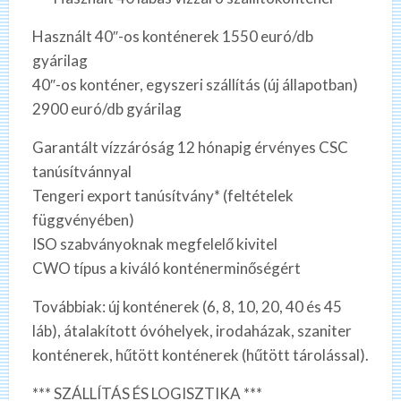
Használt 40″-os konténerek 1550 euró/db
gyárilag
40″-os konténer, egyszeri szállítás (új állapotban)
2900 euró/db gyárilag
Garantált vízzáróság 12 hónapig érvényes CSC
tanúsítvánnyal
Tengeri export tanúsítvány* (feltételek
függvényében)
ISO szabványoknak megfelelő kivitel
CWO típus a kiváló konténerminőségért
Továbbiak: új konténerek (6, 8, 10, 20, 40 és 45
láb), átalakított óvóhelyek, irodaházak, szaniter
konténerek, hűtött konténerek (hűtött tárolással).
*** SZÁLLÍTÁS ÉS LOGISZTIKA ***