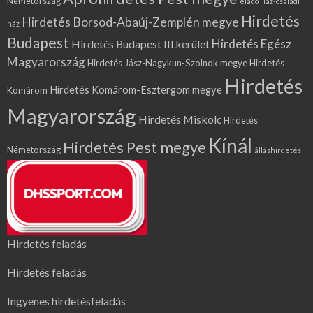
Németország
eladó Ház-családi
Hirdetés
Hirdetés Borsod-Abaúj-Zemplén megye
ház
Budapest
Hirdetés Egész
Hirdetés Budapest III.kerület
Magyarország
Hirdetés Jász-Nagykun-Szolnok megye
Hirdetés
Hirdetés
Hirdetés Komárom-Esztergom megye
Komárom
Magyarország
Hirdetés Miskolc
Hirdetés
Kínál
Hirdetés Pest megye
Németország
álláshirdetés
Hirdetés feladás
Hirdetés feladás
Ingyenes hirdetésfeladás