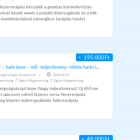
 lézerterápiás készülék a gombás körömfertőzés
sát kezeli, amely a pulzáló lézersugárzás és a kék
 kombinációjával szinergikus terápiás hatást
 A lézeres
[…]
195.000 Ft
Gyógylézer – Safe laser – idő -teljesítmény- töltés funkció CE minősítés
egőrző gép, berendezés
|
2026.06.03
yarország
Egész Magyarország
Egész Magyarország
atgyógyászati lézer. Nagy teljesítményű! Új 650 nm
s alacsony szintű lézeres vörös fényterápiás
eg lézeres ízületi gyulladás fizikoterápiás
fájdalomcsillapító
[…]
49.000 Ft