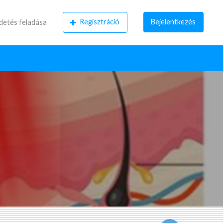
Regisztráció
Bejelentkezés
detés feladása