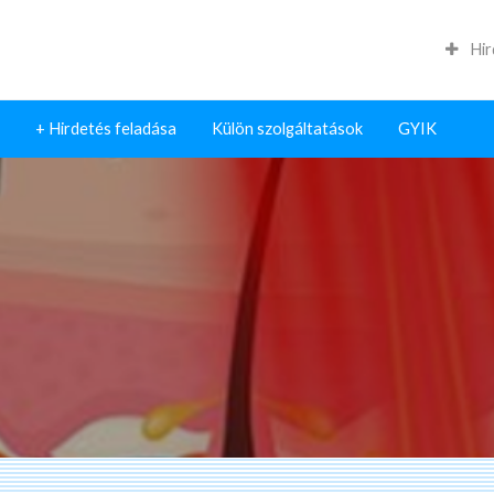
Hir
+ Hirdetés feladása
Külön szolgáltatások
GYIK