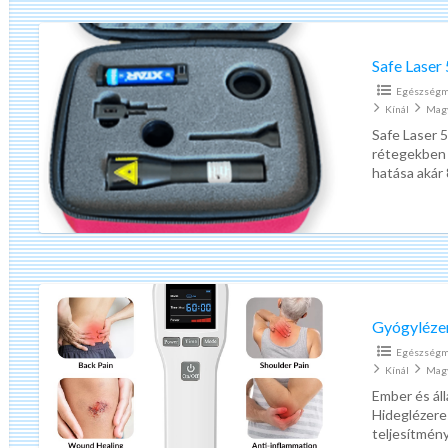
Safe
Laser
Safe Laser 
500
Egészségm
–
Kínál
Mag
gyógylézer
Safe Laser 
rétegekben n
–
hatása akár
lágylézer
–
szórt
fényű
Gyógylézer
–
Safe
Egészségm
Laser
Kínál
Mag
–
Ember és ál
Hideglézeres
Lágylézer!
teljesítmény
Nagy