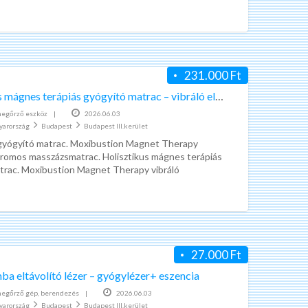
ebb, gyorsabban hat
[…]
231.000 Ft
Holisztikus mágnes terápiás gyógyító matrac – vibráló elektromos .
egőrző eszköz
|
2026.06.03
yarország
Budapest
Budapest III.kerület
 gyógyító matrac. Moxibustion Magnet Therapy
ktromos masszázsmatrac. Holisztikus mágnes terápiás
trac. Moxibustion Magnet Therapy vibráló
g – elektromos masszázsmatrac a teljes
ak
[…]
27.000 Ft
 eltávolító lézer – gyógylézer+ eszencia
egőrző gép, berendezés
|
2026.06.03
yarország
Budapest
Budapest III.kerület