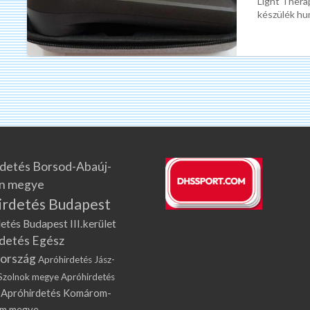
Light Thera
Gyógylézer
készülék hum
–
minősített,
1760
mw-
os.
Nem
szórt.
detés Borsod-Abaúj-
n megye
irdetés Budapest
etés Budapest III.kerület
detés Egész
ország
Apróhirdetés Jász-
Szolnok megye
Apróhirdetés
Apróhirdetés Komárom-
om megye