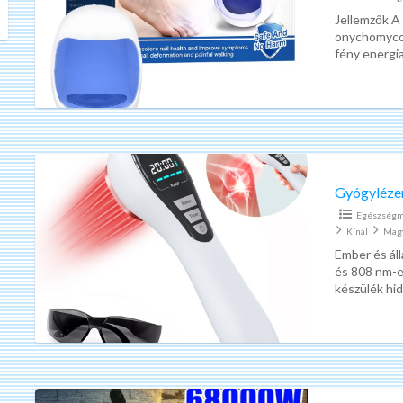
gyógylézer+
Jellemzők A
onychomycosi
eszencia
fény energia
eredményez.
Gyógylézer
–
Safe
Egészségm
laser
Kínál
Mag
–
Ember és áll
és 808 nm-e
idő
készülék hid
-
berendezés 
teljesítmény-
töltés
funkció
CE
Elektromos