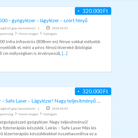
320.000 Ft
500 – gyógylézer – lágylézer – szórt fényű
egőrző gép, berendezés
|
2026.06.03
yarország
Heves megye
Gyöngyös
500 Infra infravörös (808nm-es) fénye sokkal mélyebb
yelődik el, mint a piros fényű lézereké (biológiai
 8 cm mélységben is érvényesül),
[…]
320.000 Ft
Gyógylézer – Safe Laser – Lágylézer! Nagy teljesítményű 880 mw.-Os új!
egőrző gép, berendezés
|
2026.06.03
yarország
Heves megye
Gyöngyös
latgyógyászati gyógylézer. Nagy teljesítményű!
 fizioterápiás készülék. Leírás – Safe Laser Más kis
ű lézerterápiás készülékekkel összehasonlítva ez a