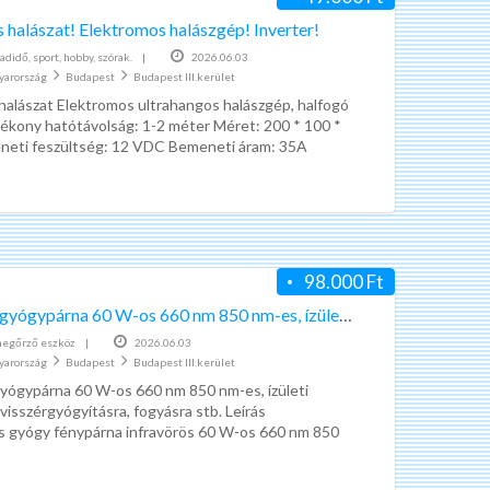
 halászat! Elektromos halászgép! Inverter!
didő, sport, hobby, szórak.
|
2026.06.03
yarország
Budapest
Budapest III.kerület
halászat Elektromos ultrahangos halászgép, halfogó
tékony hatótávolság: 1-2 méter Méret: 200 * 100 *
eti feszültség: 12 VDC Bemeneti áram: 35A
y:
[…]
98.000 Ft
Infravörös gyógypárna 60 W-os 660 nm 850 nm-es, ízületi fájdalmakra, stb…
egőrző eszköz
|
2026.06.03
yarország
Budapest
Budapest III.kerület
gyógypárna 60 W-os 660 nm 850 nm-es, ízületi
 visszérgyógyításra, fogyásra stb. Leírás
s gyógy fénypárna infravörös 60 W-os 660 nm 850
k,
[…]