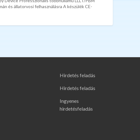
py Device Professzionális többhullámú LLLT/PBM
án és állatorvosi felhasználásra A készülék CE-
 ISO 13485:2016 gyártói
[…]
Hirdetés feladás
Hirdetés feladás
Ingyenes
hirdetésfeladás