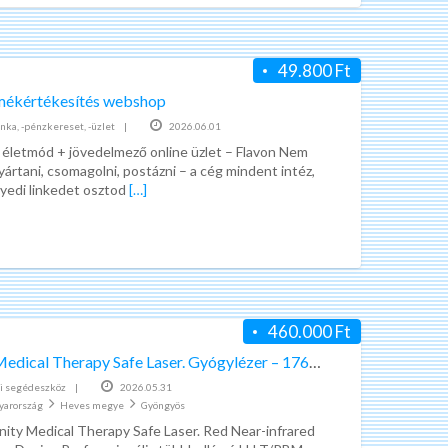
49.800 Ft
mékértékesítés webshop
nka, -pénzkereset, -üzlet
|
2026.06.01
életmód + jövedelmező online üzlet – Flavon Nem
yártani, csomagolni, postázni – a cég mindent intéz,
gyedi linkedet osztod
[…]
460.000 Ft
Immunity Medical Therapy Safe Laser. Gyógylézer – 1760 mw-os. Nem szórt.
i segédeszköz
|
2026.05.31
yarország
Heves megye
Gyöngyös
nity Medical Therapy Safe Laser. Red Near-infrared