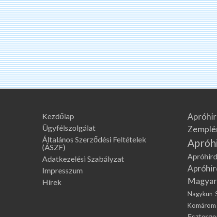
Kezdőlap
Apróhir
Ügyfélszolgálat
Zemplé
Általános Szerződési Feltételek
Apróh
(ÁSZF)
Apróhird
Adatkezelési Szabályzat
Apróhir
Impresszum
Magyar
Hírek
Nagykun-
Komárom
Eszterg