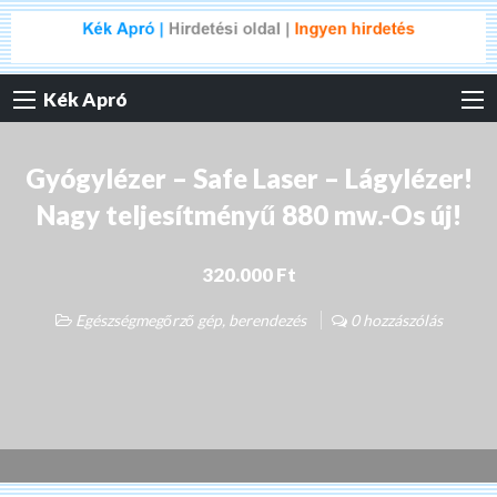
Kék Apró
Gyógylézer – Safe Laser – Lágylézer!
Nagy teljesítményű 880 mw.-Os új!
320.000 Ft
Egészségmegőrző gép, berendezés
0 hozzászólás