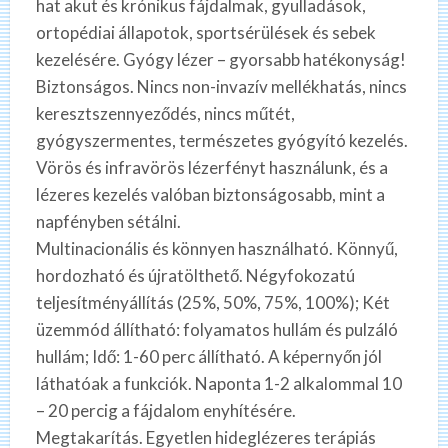
hat akut és krónikus fájdalmak, gyulladások,
ortopédiai állapotok, sportsérülések és sebek
kezelésére. Gyógy lézer – gyorsabb hatékonyság!
Biztonságos. Nincs non-invazív mellékhatás, nincs
keresztszennyeződés, nincs műtét,
gyógyszermentes, természetes gyógyító kezelés.
Vörös és infravörös lézerfényt használunk, és a
lézeres kezelés valóban biztonságosabb, mint a
napfényben sétálni.
Multinacionális és könnyen használható. Könnyű,
hordozható és újratölthető. Négyfokozatú
teljesítményállítás (25%, 50%, 75%, 100%); Két
üzemmód állítható: folyamatos hullám és pulzáló
hullám; Idő: 1-60 perc állítható. A képernyőn jól
láthatóak a funkciók. Naponta 1-2 alkalommal 10
– 20 percig a fájdalom enyhítésére.
Megtakarítás. Egyetlen hideglézeres terápiás