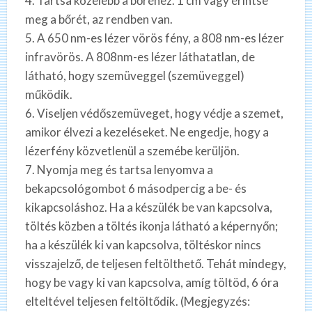
4. Tartsa közelebb a bőréhez. 1 cm vagy érintse
meg a bőrét, az rendben van.
5. A 650 nm-es lézer vörös fény, a 808 nm-es lézer
infravörös. A 808nm-es lézer láthatatlan, de
látható, hogy szemüveggel (szemüveggel)
működik.
6. Viseljen védőszemüveget, hogy védje a szemet,
amikor élvezi a kezeléseket. Ne engedje, hogy a
lézerfény közvetlenül a szemébe kerüljön.
7. Nyomja meg és tartsa lenyomva a
bekapcsológombot 6 másodpercig a be- és
kikapcsoláshoz. Ha a készülék be van kapcsolva,
töltés közben a töltés ikonja látható a képernyőn;
ha a készülék ki van kapcsolva, töltéskor nincs
visszajelző, de teljesen feltölthető. Tehát mindegy,
hogy be vagy ki van kapcsolva, amíg töltöd, 6 óra
elteltével teljesen feltöltődik. (Megjegyzés: