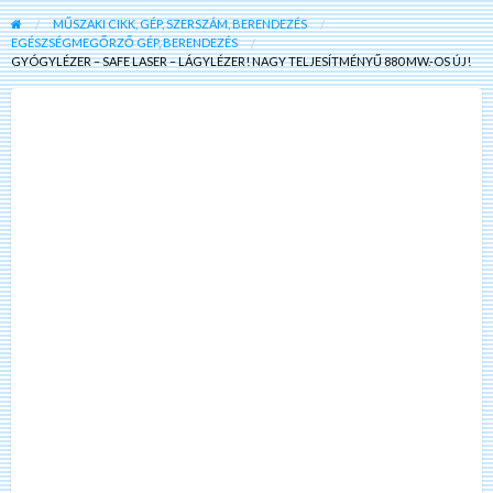
MŰSZAKI CIKK, GÉP, SZERSZÁM, BERENDEZÉS
EGÉSZSÉGMEGŐRZŐ GÉP, BERENDEZÉS
GYÓGYLÉZER – SAFE LASER – LÁGYLÉZER! NAGY TELJESÍTMÉNYŰ 880 MW.-OS ÚJ!