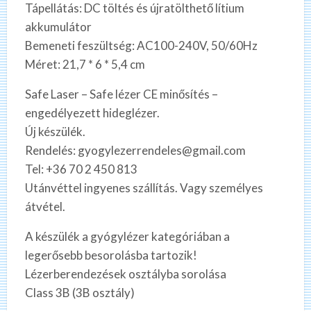
Tápellátás: DC töltés és újratölthető lítium
akkumulátor
Bemeneti feszültség: AC100-240V, 50/60Hz
Méret: 21,7 * 6 * 5,4 cm
Safe Laser – Safe lézer CE minősítés –
engedélyezett hideglézer.
Új készülék.
Rendelés: gyogylezerrendeles@gmail.com
Tel: +36 70 2 450 813
Utánvéttel ingyenes szállítás. Vagy személyes
átvétel.
A készülék a gyógylézer kategóriában a
legerősebb besorolásba tartozik!
Lézerberendezések osztályba sorolása
Class 3B (3B osztály)