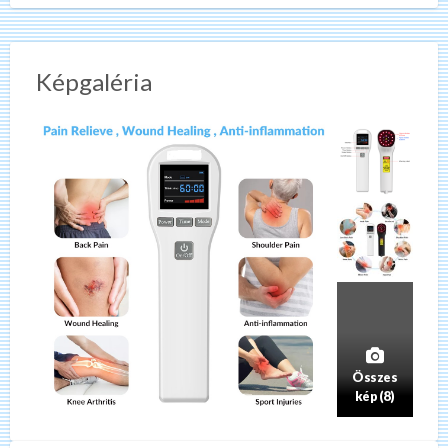
Képgaléria
Összes
kép (8)