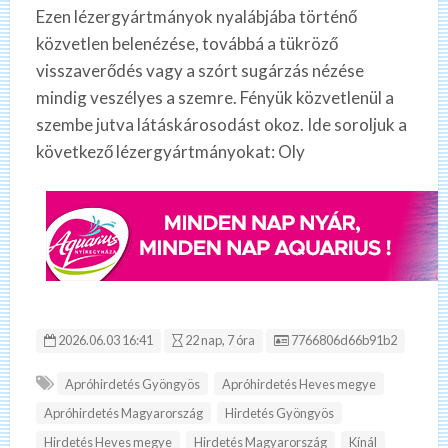
Ezen lézergyártmányok nyalábjába történő
közvetlen belenézése, továbbá a tükröző
visszaverődés vagy a szórt sugárzás nézése
mindig veszélyes a szemre. Fényük közvetlenül a
szembe jutva látáskárosodást okoz. Ide soroljuk a
következő lézergyártmányokat: Oly
Hirdetés ID:
2026.06.03 16:41
22 nap, 7 óra
7766806d66b91b2
Apróhirdetés Gyöngyös
Apróhirdetés Heves megye
Apróhirdetés Magyarország
Hirdetés Gyöngyös
Hirdetés Heves megye
Hirdetés Magyarország
Kínál