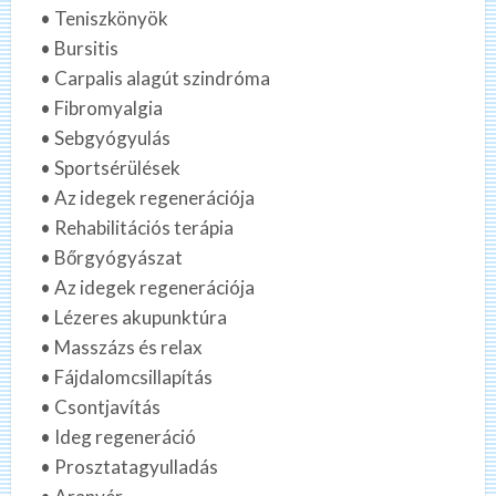
• Teniszkönyök
• Bursitis
• Carpalis alagút szindróma
• Fibromyalgia
• Sebgyógyulás
• Sportsérülések
• Az idegek regenerációja
• Rehabilitációs terápia
• Bőrgyógyászat
• Az idegek regenerációja
• Lézeres akupunktúra
• Masszázs és relax
• Fájdalomcsillapítás
• Csontjavítás
• Ideg regeneráció
• Prosztatagyulladás