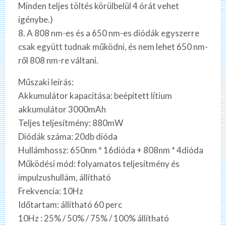
Minden teljes töltés körülbelül 4 órát vehet
igénybe.)
8. A 808 nm-es és a 650 nm-es diódák egyszerre
csak együtt tudnak működni, és nem lehet 650 nm-
ről 808 nm-re váltani.
Műszaki leírás:
Akkumulátor kapacitása: beépített lítium
akkumulátor 3000mAh
Teljes teljesítmény: 880mW
Diódák száma: 20db dióda
Hullámhossz: 650nm * 16dióda + 808nm * 4dióda
Működési mód: folyamatos teljesítmény és
impulzushullám, állítható
Frekvencia: 10Hz
Időtartam: állítható 60 perc
10Hz : 25% / 50% / 75% / 100% állítható