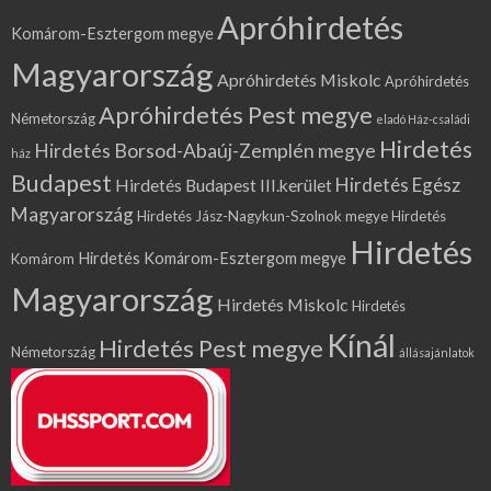
Apróhirdetés
Komárom-Esztergom megye
Magyarország
Apróhirdetés Miskolc
Apróhirdetés
Apróhirdetés Pest megye
Németország
eladó Ház-családi
Hirdetés
Hirdetés Borsod-Abaúj-Zemplén megye
ház
Budapest
Hirdetés Egész
Hirdetés Budapest III.kerület
Magyarország
Hirdetés Jász-Nagykun-Szolnok megye
Hirdetés
Hirdetés
Hirdetés Komárom-Esztergom megye
Komárom
Magyarország
Hirdetés Miskolc
Hirdetés
Kínál
Hirdetés Pest megye
Németország
állásajánlatok