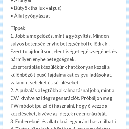
• Aranyér
• Bütyök (hallux valgus)
• Állatgyógyászat
Tippek:
1. Jobb a megelőzés, mint a gyógyítás. Minden
súlyos betegség enyhe betegségből fejlődik ki.
Ezért tulajdonítson jelentőséget egészségének és
bármilyen enyhe betegségnek.
Lézerterápiás készülékünk hatékonyan kezeli a
különböző típusú fájdalmakat és gyulladásokat,
valamint sebeket és sérüléseket.
2. A pulzálás a legtöbb alkalmazásnál jobb, mint a
CW, kivéve az idegregenerációt. Próbáljon meg
PW módot (pulzáló) használni, hogy élvezze a
kezeléseket, kivéve az idegek regenerációját.
3. Embereknél és állatoknál egyaránt használható.