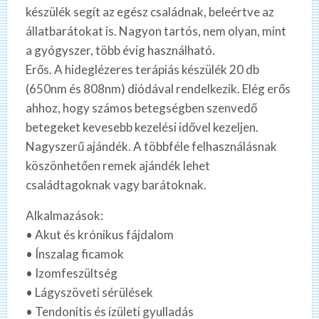
készülék segít az egész családnak, beleértve az
állatbarátokat is. Nagyon tartós, nem olyan, mint
a gyógyszer, több évig használható.
Erős. A hideglézeres terápiás készülék 20 db
(650nm és 808nm) diódával rendelkezik. Elég erős
ahhoz, hogy számos betegségben szenvedő
betegeket kevesebb kezelési idővel kezeljen.
Nagyszerű ajándék. A többféle felhasználásnak
köszönhetően remek ajándék lehet
családtagoknak vagy barátoknak.
Alkalmazások:
• Akut és krónikus fájdalom
• Ínszalag ficamok
• Izomfeszültség
• Lágyszöveti sérülések
• Tendonitis és ízületi gyulladás