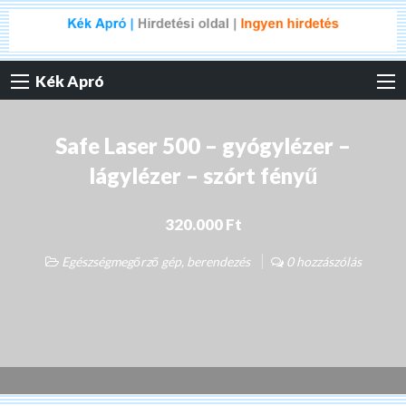
Kék Apró
Safe Laser 500 – gyógylézer –
lágylézer – szórt fényű
320.000 Ft
Egészségmegőrző gép, berendezés
0 hozzászólás