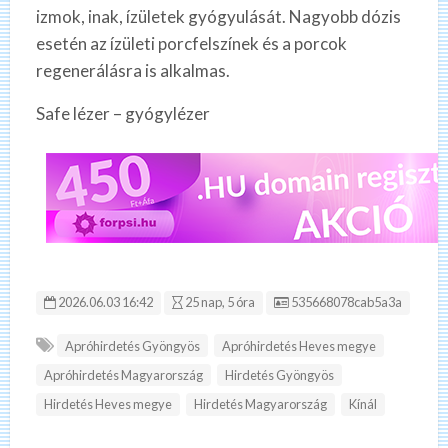
izmok, inak, ízületek gyógyulását. Nagyobb dózis
esetén az ízületi porcfelszínek és a porcok
regenerálásra is alkalmas.
Safe lézer – gyógylézer
Hirdetés ID:
2026.06.03 16:42
25 nap, 5 óra
535668078cab5a3a
Apróhirdetés Gyöngyös
Apróhirdetés Heves megye
Apróhirdetés Magyarország
Hirdetés Gyöngyös
Hirdetés Heves megye
Hirdetés Magyarország
Kínál