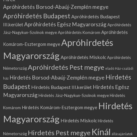
Apróhirdetés Borsod-Abaúj-Zemplén megye
Apróhirdetés Budapest
Apróhirdetés Budapest
Apróhirdetés Egész Magyarország
III.kerület
Apróhirdetés
Apróhirdetés
Jász-Nagykun-Szolnok megye
Apróhirdetés Komárom
Apróhirdetés
Komárom-Esztergom megye
Magyarország
Apróhirdetés Miskolc
Apróhirdetés
Apróhirdetés Pest megye
Németország
eladó Ház-családi
Hirdetés
Hirdetés Borsod-Abaúj-Zemplén megye
ház
Budapest
Hirdetés Egész
Hirdetés Budapest III.kerület
Magyarország
Hirdetés Jász-Nagykun-Szolnok megye
Hirdetés
Hirdetés
Hirdetés Komárom-Esztergom megye
Komárom
Magyarország
Hirdetés Miskolc
Hirdetés
Kínál
Hirdetés Pest megye
Németország
állásajánlatok