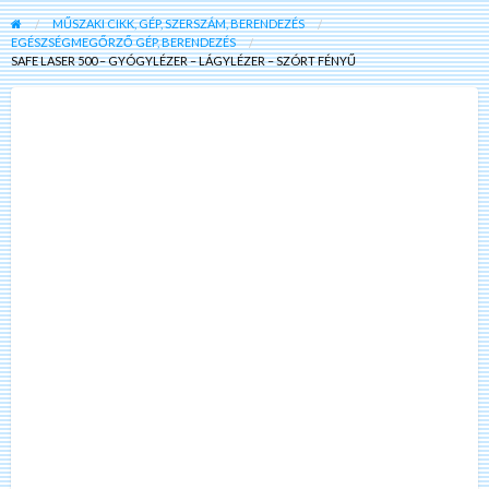
MŰSZAKI CIKK, GÉP, SZERSZÁM, BERENDEZÉS
EGÉSZSÉGMEGŐRZŐ GÉP, BERENDEZÉS
SAFE LASER 500 – GYÓGYLÉZER – LÁGYLÉZER – SZÓRT FÉNYŰ