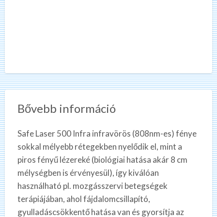
Bővebb információ
Safe Laser 500 Infra infravörös (808nm-es) fénye
sokkal mélyebb rétegekben nyelődik el, mint a
piros fényű lézereké (biológiai hatása akár 8 cm
mélységben is érvényesül), így kiválóan
használható pl. mozgásszervi betegségek
terápiájában, ahol fájdalomcsillapító,
gyulladáscsökkentő hatása van és gyorsítja az