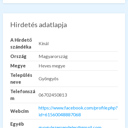
Hirdetés adatlapja
A Hirdető
Kínál
szándéka
Ország
Magyarország
Megye
Heves megye
Település
Gyöngyös
neve
Telefonszá
06702450813
m
https://www.facebook.com/profile.php?
Webcím
id=61560048887068
Egyéb
gyogylezerrendeles@gmail.com