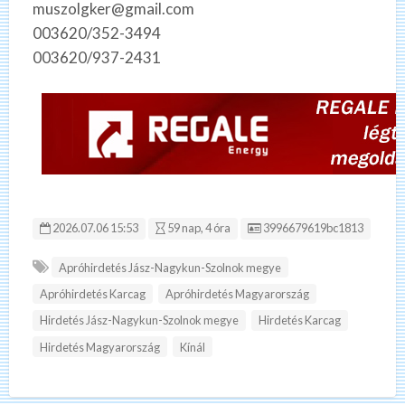
muszolgker@gmail.com
003620/352-3494
003620/937-2431
Hirdetés ID:
2026.07.06 15:53
59 nap, 4 óra
3996679619bc1813
Apróhirdetés Jász-Nagykun-Szolnok megye
Apróhirdetés Karcag
Apróhirdetés Magyarország
Hirdetés Jász-Nagykun-Szolnok megye
Hirdetés Karcag
Hirdetés Magyarország
Kínál