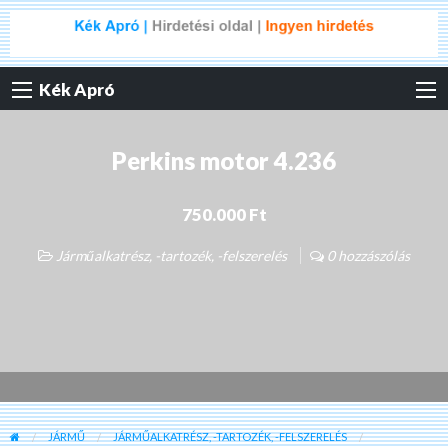
Kék Apró
Perkins motor 4.236
750.000 Ft
Járműalkatrész, -tartozék, -felszerelés
0 hozzászólás
JÁRMŰ
JÁRMŰALKATRÉSZ, -TARTOZÉK, -FELSZERELÉS