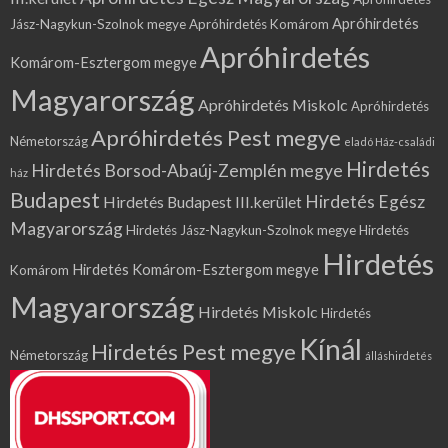
Apróhirdetés
Jász-Nagykun-Szolnok megye
Apróhirdetés Komárom
Apróhirdetés
Komárom-Esztergom megye
Magyarország
Apróhirdetés Miskolc
Apróhirdetés
Apróhirdetés Pest megye
Németország
eladó Ház-családi
Hirdetés
Hirdetés Borsod-Abaúj-Zemplén megye
ház
Budapest
Hirdetés Egész
Hirdetés Budapest III.kerület
Magyarország
Hirdetés Jász-Nagykun-Szolnok megye
Hirdetés
Hirdetés
Hirdetés Komárom-Esztergom megye
Komárom
Magyarország
Hirdetés Miskolc
Hirdetés
Kínál
Hirdetés Pest megye
Németország
álláshirdetés