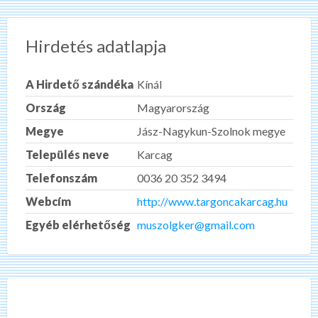
Hirdetés adatlapja
A Hirdető szándéka
Kínál
Ország
Magyarország
Megye
Jász-Nagykun-Szolnok megye
Település neve
Karcag
Telefonszám
0036 20 352 3494
Webcím
http://www.targoncakarcag.hu
Egyéb elérhetőség
muszolgker@gmail.com