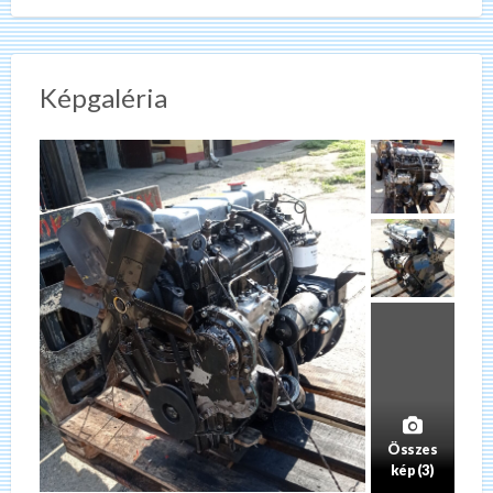
Képgaléria
Összes
kép (3)