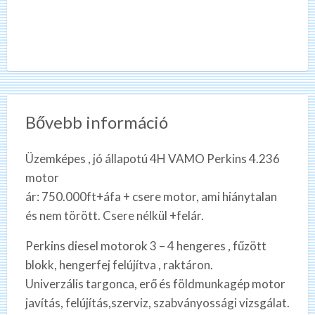
Bővebb információ
Üzemképes , jó állapotú 4H VAMO Perkins 4.236
motor
ár: 750.000ft+áfa + csere motor, ami hiánytalan
és nem törött. Csere nélkül +felár.
Perkins diesel motorok 3 – 4 hengeres , fűzött
blokk, hengerfej felújítva , raktáron.
Univerzális targonca, erő és földmunkagép motor
javítás, felújítás,szerviz, szabványossági vizsgálat.