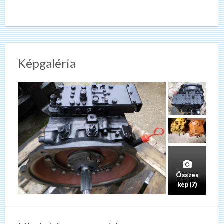
Képgaléria
Összes
kép (7)