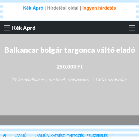
Kék Apró
Balkancar bolgár targonca váltó eladó
250.000 Ft
Járműalkatrész, -tartozék, -felszerelés
0 hozzászólás
JÁRMŰ
JÁRMŰALKATRÉSZ, -TARTOZÉK, -FELSZERELÉS