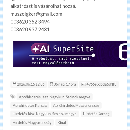
alkatrészt is vásárolhat hozzá.
muszolgker@gmail.com
003620 352 3494
003620 937 2431
Hirdetés ID:
2026.06.15 12:06
36 nap, 17 óra
4966ebcbda5d1f8
Apróhirdetés Jász-Nagykun-Szolnok megye
Apróhirdetés Karcag
Apróhirdetés Magyarország
Hirdetés Jász-Nagykun-Szolnok megye
Hirdetés Karcag
Hirdetés Magyarország
Kínál