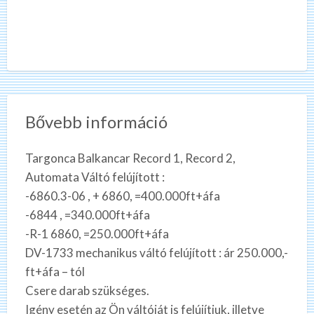
Bővebb információ
Targonca Balkancar Record 1, Record 2,
Automata Váltó felújított :
-6860.3-06 , + 6860, =400.000ft+áfa
-6844 , =340.000ft+áfa
-R-1 6860, =250.000ft+áfa
DV-1733 mechanikus váltó felújított : ár 250.000,-
ft+áfa – tól
Csere darab szükséges.
Igény esetén az Ön váltóját is felújítjuk, illetve