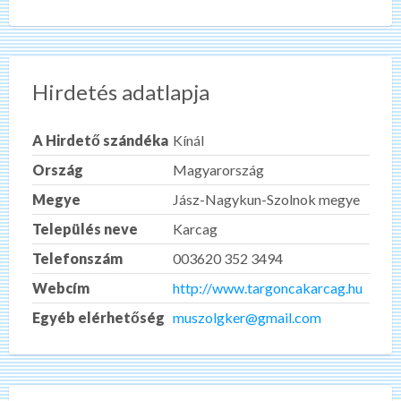
Hirdetés adatlapja
A Hirdető szándéka
Kínál
Ország
Magyarország
Megye
Jász-Nagykun-Szolnok megye
Település neve
Karcag
Telefonszám
003620 352 3494
Webcím
http://www.targoncakarcag.hu
Egyéb elérhetőség
muszolgker@gmail.com