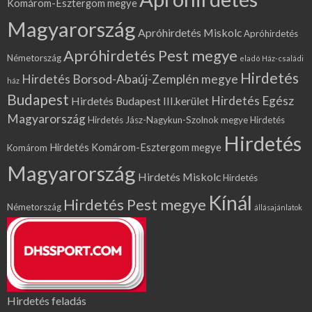
Komárom-Esztergom megye
Magyarország
Apróhirdetés Miskolc
Apróhirdetés
Apróhirdetés Pest megye
Németország
eladó Ház-családi
Hirdetés
Hirdetés Borsod-Abaúj-Zemplén megye
ház
Budapest
Hirdetés Egész
Hirdetés Budapest III.kerület
Magyarország
Hirdetés Jász-Nagykun-Szolnok megye
Hirdetés
Hirdetés
Hirdetés Komárom-Esztergom megye
Komárom
Magyarország
Hirdetés Miskolc
Hirdetés
Kínál
Hirdetés Pest megye
Németország
állásajánlatok
Hirdetés feladás