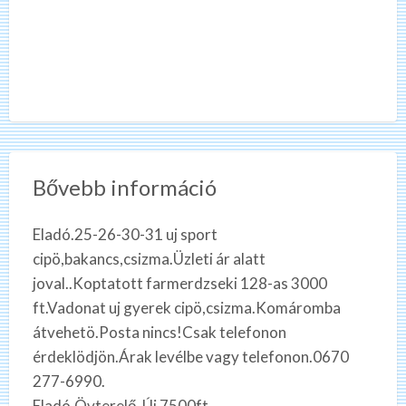
Bővebb információ
Eladó.25-26-30-31 uj sport
cipö,bakancs,csizma.Üzleti ár alatt
joval..Koptatott farmerdzseki 128-as 3000
ft.Vadonat uj gyerek cipö,csizma.Komáromba
átvehetö.Posta nincs!Csak telefonon
érdeklödjön.Árak levélbe vagy telefonon.0670
277-6990.
Eladó.Övterelő. Új 7500ft