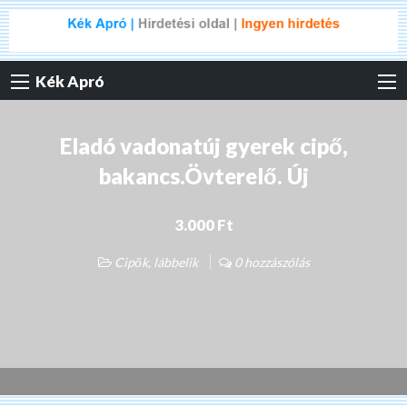
Kék Apró
Eladó vadonatúj gyerek cipő,
bakancs.Övterelő. Új
3.000 Ft
Cipők, lábbelik
0 hozzászólás