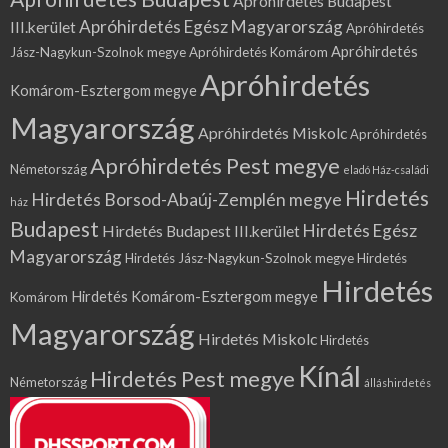
Apróhirdetés Budapest
Apróhirdetés Egész Magyarország
III.kerület
Apróhirdetés
Apróhirdetés
Jász-Nagykun-Szolnok megye
Apróhirdetés Komárom
Apróhirdetés
Komárom-Esztergom megye
Magyarország
Apróhirdetés Miskolc
Apróhirdetés
Apróhirdetés Pest megye
Németország
eladó Ház-családi
Hirdetés
Hirdetés Borsod-Abaúj-Zemplén megye
ház
Budapest
Hirdetés Egész
Hirdetés Budapest III.kerület
Magyarország
Hirdetés Jász-Nagykun-Szolnok megye
Hirdetés
Hirdetés
Hirdetés Komárom-Esztergom megye
Komárom
Magyarország
Hirdetés Miskolc
Hirdetés
Kínál
Hirdetés Pest megye
Németország
álláshirdetés