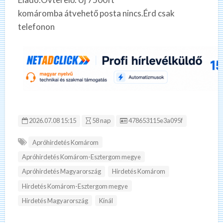
komáromba átvehető posta nincs.Érd csak
telefonon
Hirdetés ID:
2026.07.08 15:15
58 nap
478653115e3a095f
Apróhirdetés Komárom
Apróhirdetés Komárom-Esztergom megye
Apróhirdetés Magyarország
Hirdetés Komárom
Hirdetés Komárom-Esztergom megye
Hirdetés Magyarország
Kínál