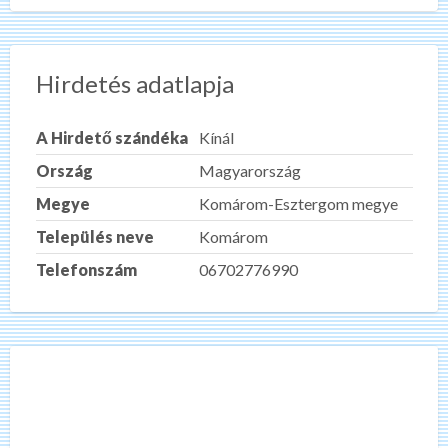
Hirdetés adatlapja
A Hirdető szándéka
Kínál
Ország
Magyarország
Megye
Komárom-Esztergom megye
Település neve
Komárom
Telefonszám
06702776990