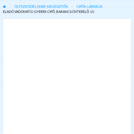
ÖLTÖZKÖDÉS, DIVAT, KIEGÉSZÍTŐK
CIPŐK, LÁBBELIK
ELADÓ VADONATÚJ GYEREK CIPŐ, BAKANCS.ÖVTERELŐ. ÚJ