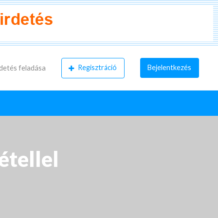
Regisztráció
Bejelentkezés
detés feladása
tellel