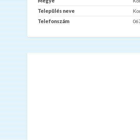
Megye
Ko
Település neve
Ko
Telefonszám
06