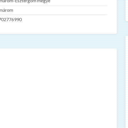
márom-Esztergom megye
márom
702776990