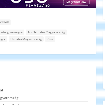
bb86a0
Esztergom megye
Apróhirdetés Magyarország
egye
Hirdetés Magyarország
Kínál
ál
gyarország