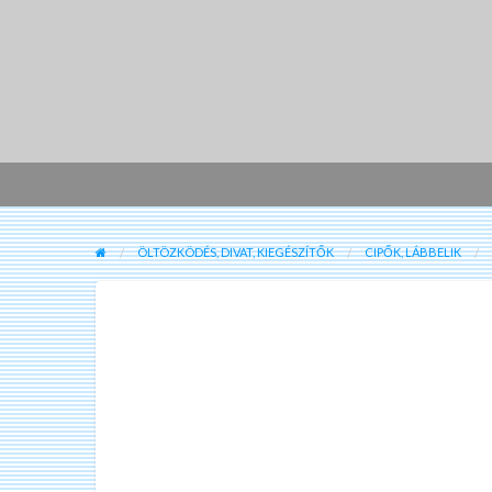
ÖLTÖZKÖDÉS, DIVAT, KIEGÉSZÍTŐK
CIPŐK, LÁBBELIK