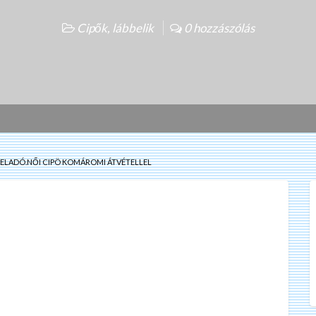
Cipők, lábbelik
0 hozzászólás
ELADÓ.NŐI CIPÖ KOMÁROMI ÁTVÉTELLEL