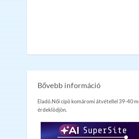
Bővebb információ
Eladó.Női cipö komáromi átvétellel 39-40 m
érdeklödjön.