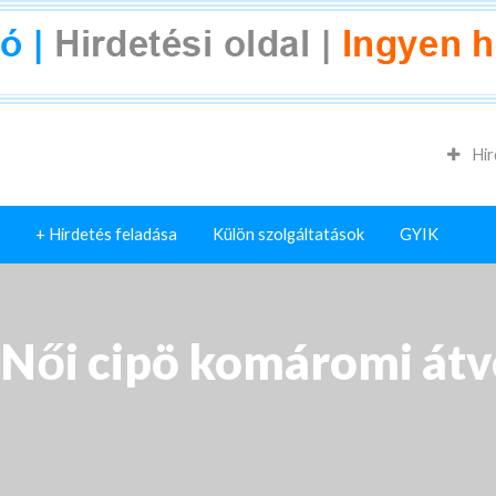
Hir
+ Hirdetés feladása
Külön szolgáltatások
GYIK
.Női cipö komáromi átvé