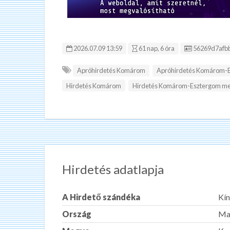
Hirdetés ID:
2026.07.09 13:59
61 nap, 6 óra
56269d7afb
Apróhirdetés Komárom
Apróhirdetés Komárom-
Hirdetés Komárom
Hirdetés Komárom-Esztergom m
Hirdetés adatlapja
A Hirdető szándéka
Kín
Ország
Ma