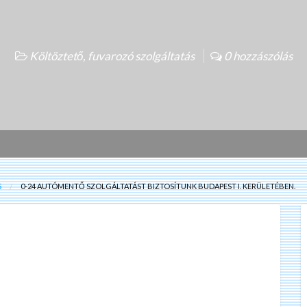
Költöztető, fuvarozó szolgáltatás
0 hozzászólás
S
0-24 AUTÓMENTŐ SZOLGÁLTATÁST BIZTOSÍTUNK BUDAPEST I. KERÜLETÉBEN.