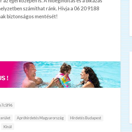
z éjjel közepén is. A hidegindítás és a bikázás
elyzetben számíthat ránk. Hívja a 06 20 9188
ának biztonságos mentését!
:
e7c5f96
kerület
Apróhirdetés Magyarország
Hirdetés Budapest
Kínál