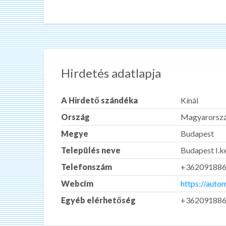
Hirdetés adatlapja
A Hirdető szándéka
Kínál
Ország
Magyarorsz
Megye
Budapest
Település neve
Budapest I.k
Telefonszám
+36209188
Webcím
https://auto
Egyéb elérhetőség
+36209188