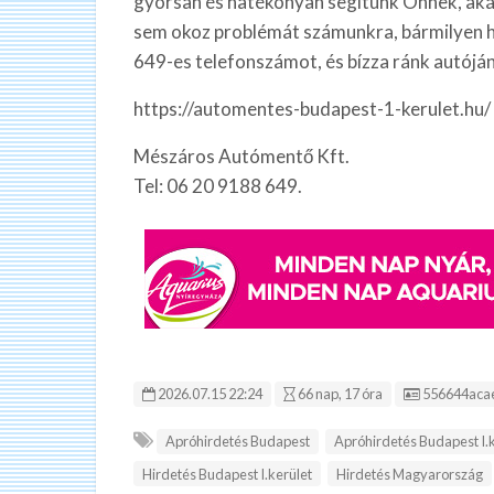
gyorsan és hatékonyan segítünk Önnek, akár a
sem okoz problémát számunkra, bármilyen h
649-es telefonszámot, és bízza ránk autój
https://automentes-budapest-1-kerulet.hu/
Mészáros Autómentő Kft.
Tel: 06 20 9188 649.
Hirdetés ID
2026.07.15 22:24
66 nap, 17 óra
556644aca
Apróhirdetés Budapest
Apróhirdetés Budapest I.
Hirdetés Budapest I.kerület
Hirdetés Magyarország