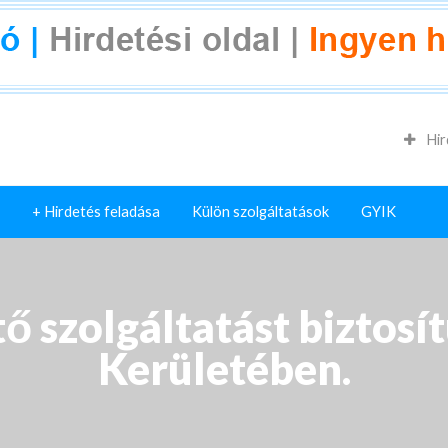
Hir
+ Hirdetés feladása
Külön szolgáltatások
GYIK
 szolgáltatást biztosít
Kerületében.