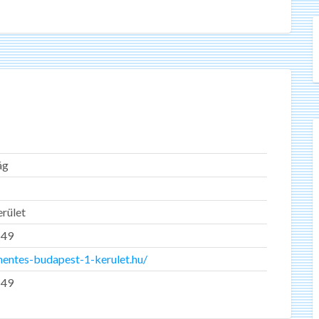
ág
erület
649
mentes-budapest-1-kerulet.hu/
649