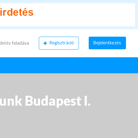
Regisztráció
Bejelentkezés
detés feladása
unk Budapest I.