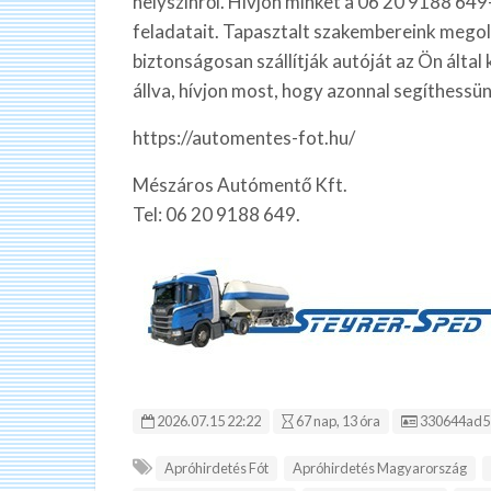
helyszínről. Hívjon minket a 06 20 9188 64
feladatait. Tapasztalt szakembereink megold
biztonságosan szállítják autóját az Ön által
állva, hívjon most, hogy azonnal segíthessü
https://automentes-fot.hu/
Mészáros Autómentő Kft.
Tel: 06 20 9188 649.
Hirdetés ID
2026.07.15 22:22
67 nap, 13 óra
330644ad5
Apróhirdetés Fót
Apróhirdetés Magyarország