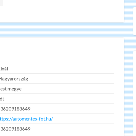
l
ínál
agyarország
est megye
ót
+36209188649
ttps://automentes-fot.hu/
+36209188649