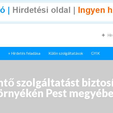
Hir
+ Hirdetés feladása
Külön szolgáltatások
GYIK
ő szolgáltatást biztos
örnyékén Pest megyébe