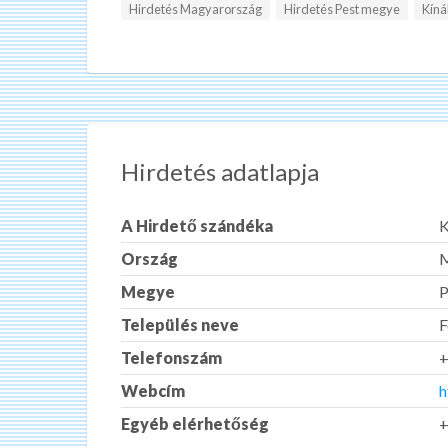
Hirdetés Magyarország
Hirdetés Pest megye
Kíná
Hirdetés adatlapja
A Hirdető szándéka
K
Ország
M
Megye
P
Település neve
F
Telefonszám
Webcím
h
Egyéb elérhetőség