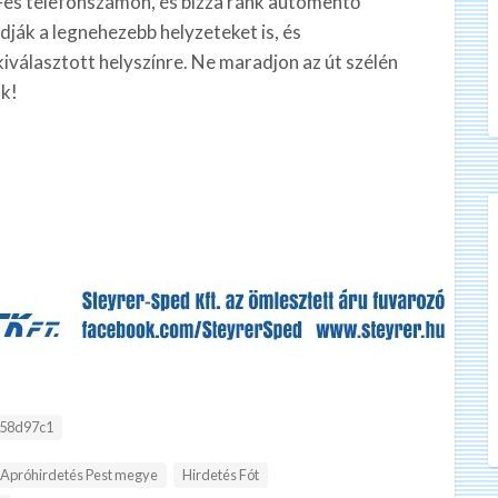
9-es telefonszámon, és bízza ránk autómentő
ják a legnehezebb helyzeteket is, és
 kiválasztott helyszínre. Ne maradjon az út szélén
nk!
:
58d97c1
Apróhirdetés Pest megye
Hirdetés Fót