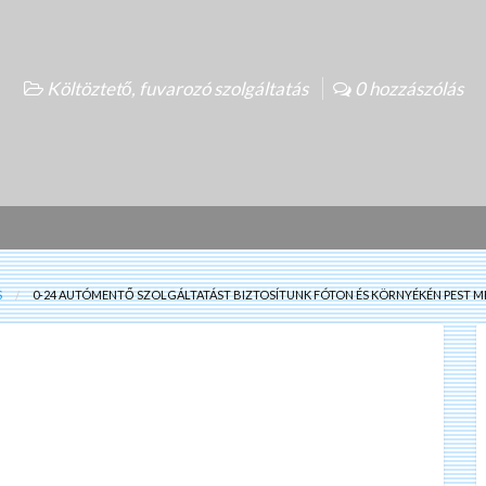
Költöztető, fuvarozó szolgáltatás
0 hozzászólás
S
0-24 AUTÓMENTŐ SZOLGÁLTATÁST BIZTOSÍTUNK FÓTON ÉS KÖRNYÉKÉN PEST M