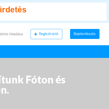
Regisztráció
Bejelentkezés
detés feladása
ítunk Fóton és
n.