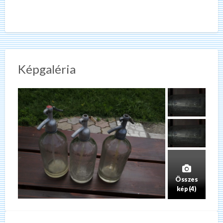
Képgaléria
Összes
kép (4)