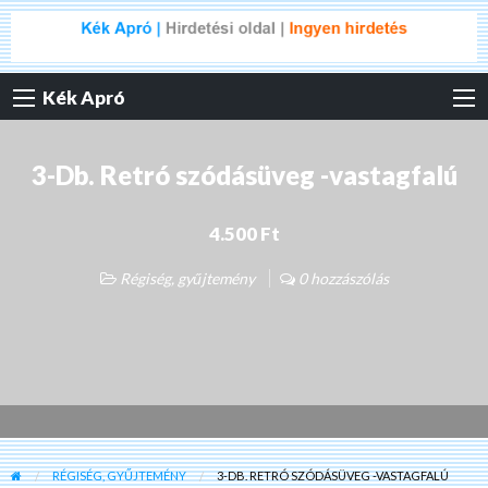
Kék Apró
3-Db. Retró szódásüveg -vastagfalú
4.500 Ft
Régiség, gyűjtemény
0 hozzászólás
RÉGISÉG, GYŰJTEMÉNY
3-DB. RETRÓ SZÓDÁSÜVEG -VASTAGFALÚ