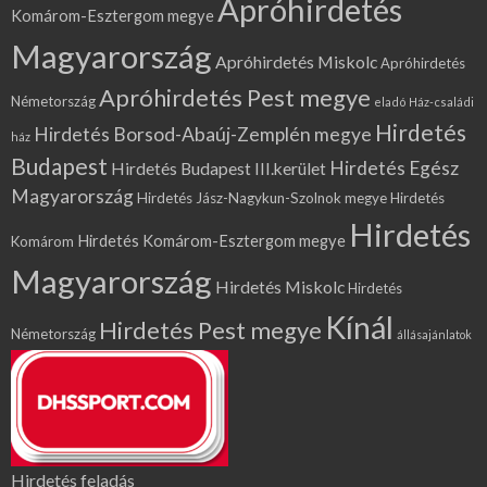
Apróhirdetés
Komárom-Esztergom megye
Magyarország
Apróhirdetés Miskolc
Apróhirdetés
Apróhirdetés Pest megye
Németország
eladó Ház-családi
Hirdetés
Hirdetés Borsod-Abaúj-Zemplén megye
ház
Budapest
Hirdetés Egész
Hirdetés Budapest III.kerület
Magyarország
Hirdetés Jász-Nagykun-Szolnok megye
Hirdetés
Hirdetés
Hirdetés Komárom-Esztergom megye
Komárom
Magyarország
Hirdetés Miskolc
Hirdetés
Kínál
Hirdetés Pest megye
Németország
állásajánlatok
Hirdetés feladás