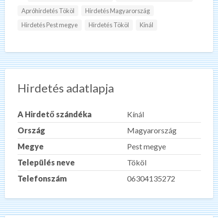
Apróhirdetés Tököl
Hirdetés Magyarország
Hirdetés Pest megye
Hirdetés Tököl
Kínál
Hirdetés adatlapja
A Hirdető szándéka
Kínál
Ország
Magyarország
Megye
Pest megye
Település neve
Tököl
Telefonszám
06304135272