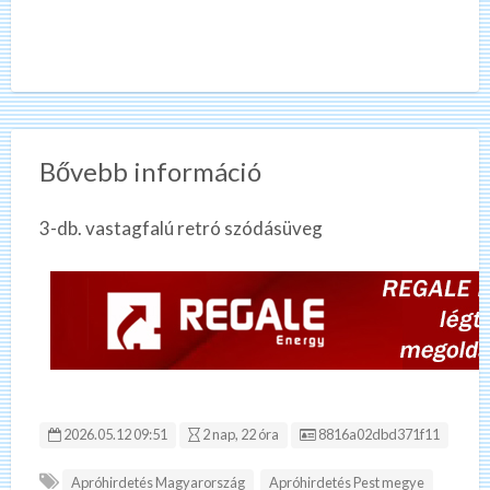
Bővebb információ
3-db. vastagfalú retró szódásüveg
Hirdetés ID:
2026.05.12 09:51
2 nap, 22 óra
8816a02dbd371f11
Apróhirdetés Magyarország
Apróhirdetés Pest megye