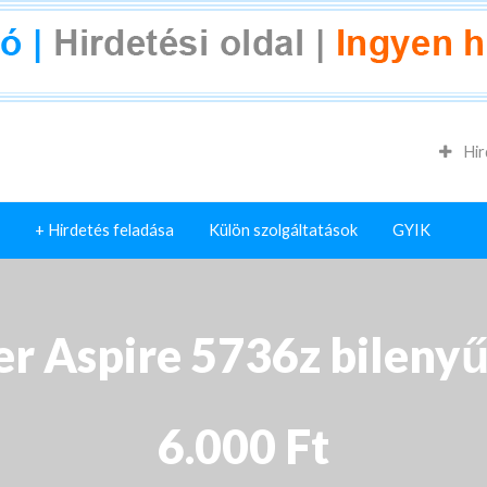
Hir
+ Hirdetés feladása
Külön szolgáltatások
GYIK
r Aspire 5736z bileny
6.000 Ft