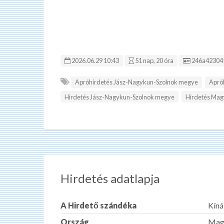
Hirdetés ID
2026.06.29 10:43
51 nap, 20 óra
246a42304
Apróhirdetés Jász-Nagykun-Szolnok megye
Apró
Hirdetés Jász-Nagykun-Szolnok megye
Hirdetés Mag
Hirdetés adatlapja
A Hirdető szándéka
Kíná
Ország
Mag