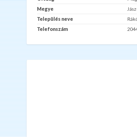
Megye
Jás
Település neve
Rákó
Telefonszám
204