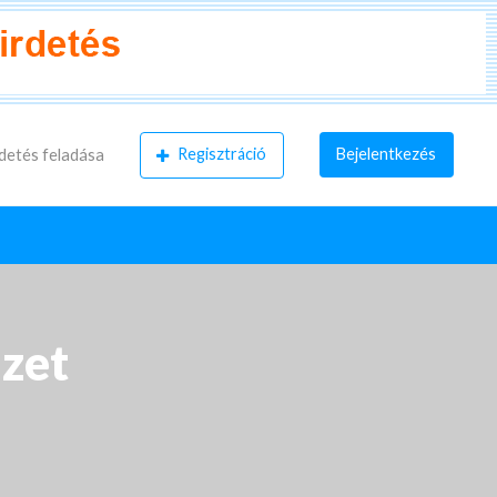
Regisztráció
Bejelentkezés
detés feladása
űzet