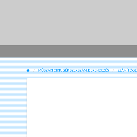
MŰSZAKI CIKK, GÉP, SZERSZÁM, BERENDEZÉS
SZÁMÍTÓGÉP