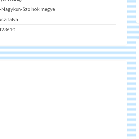
z-Nagykun-Szolnok megye
czifalva
423610