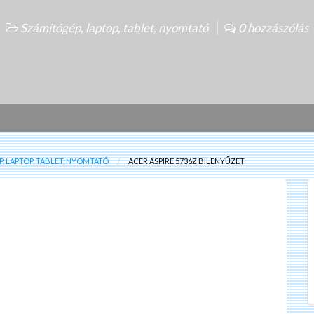
Számítógép, laptop, tablet, nyomtató
0 hozzászólás
, LAPTOP, TABLET, NYOMTATÓ
ACER ASPIRE 5736Z BILENYŰZET