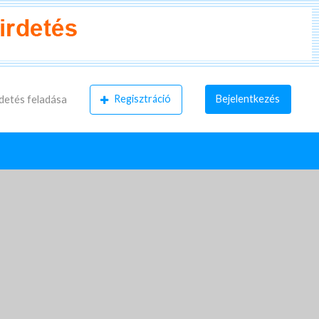
Regisztráció
Bejelentkezés
detés feladása