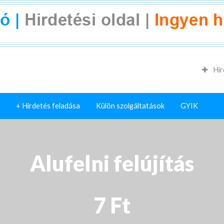
Hir
+ Hirdetés feladása
Külön szolgáltatások
GYIK
Alufelni felújítás
7 Ft