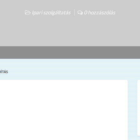
Ipari szolgáltatás
0 hozzászólás
JÍTÁS