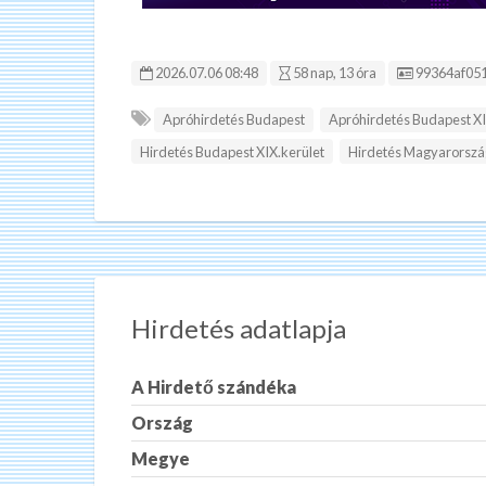
Hirdetés ID
2026.07.06 08:48
58 nap, 13 óra
99364af05
Apróhirdetés Budapest
Apróhirdetés Budapest XI
Hirdetés Budapest XIX.kerület
Hirdetés Magyarorszá
Hirdetés adatlapja
A Hirdető szándéka
Ország
Megye