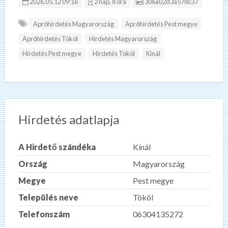
Hirdetés ID:
2026.05.12 09:16
2 nap, 8 óra
306a02d3a578c37
Apróhirdetés Magyarország
Apróhirdetés Pest megye
Apróhirdetés Tököl
Hirdetés Magyarország
Hirdetés Pest megye
Hirdetés Tököl
Kínál
Hirdetés adatlapja
A Hirdető szándéka
Kínál
Ország
Magyarország
Megye
Pest megye
Település neve
Tököl
Telefonszám
06304135272