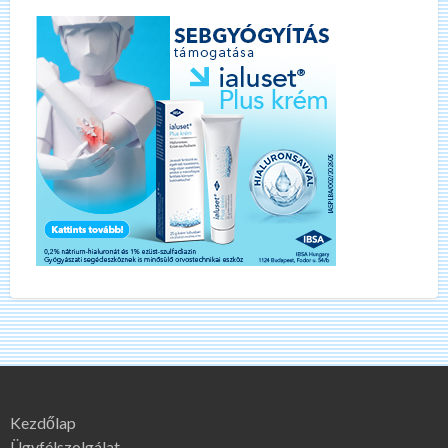
Kezdőlap
Ügyfélszolgálat