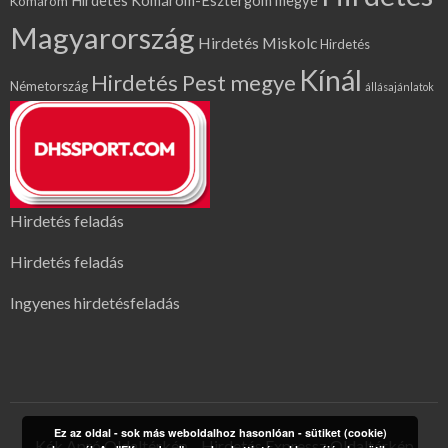
Hirdetés Komárom-Esztergom megye
Komárom
Magyarország
Hirdetés Miskolc
Hirdetés
Kínál
Hirdetés Pest megye
Németország
állásajánlatok
Hirdetés feladás
Hirdetés feladás
Ingyenes hirdetésfeladás
Ez az oldal - sok más weboldalhoz hasonlóan - sütiket (cookie)
Kék Apró Oldaltérkép
Hirdetés Expressz Oldaltérkép