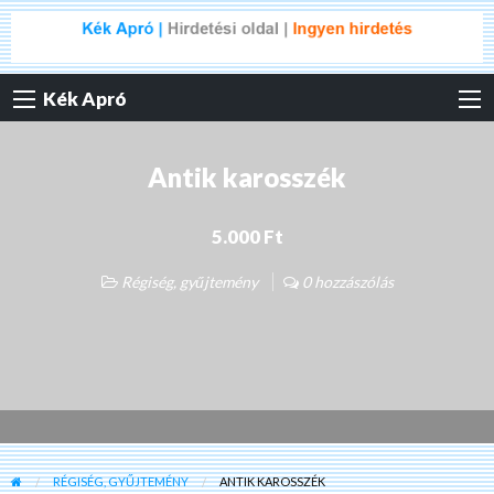
Kék Apró
Antik karosszék
5.000 Ft
Régiség, gyűjtemény
0 hozzászólás
RÉGISÉG, GYŰJTEMÉNY
ANTIK KAROSSZÉK