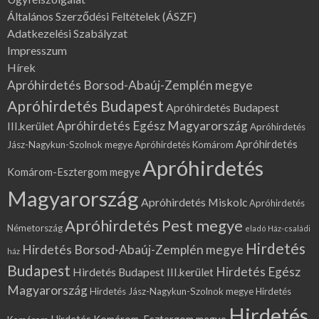
Általános Szerződési Feltételek (ÁSZF)
Adatkezelési Szabályzat
Impresszum
Hírek
Apróhirdetés Borsod-Abaúj-Zemplén megye
Apróhirdetés Budapest
Apróhirdetés Budapest
Apróhirdetés Egész Magyarország
III.kerület
Apróhirdetés
Apróhirdetés
Jász-Nagykun-Szolnok megye
Apróhirdetés Komárom
Apróhirdetés
Komárom-Esztergom megye
Magyarország
Apróhirdetés Miskolc
Apróhirdetés
Apróhirdetés Pest megye
Németország
eladó Ház-családi
Hirdetés
Hirdetés Borsod-Abaúj-Zemplén megye
ház
Budapest
Hirdetés Egész
Hirdetés Budapest III.kerület
Magyarország
Hirdetés Jász-Nagykun-Szolnok megye
Hirdetés
Hirdetés