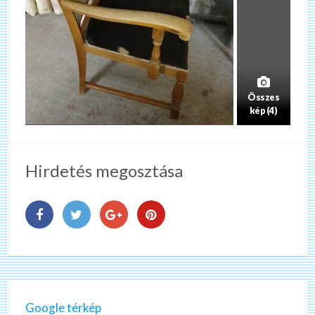
Összes
kép (4)
Hirdetés megosztása
Google térkép