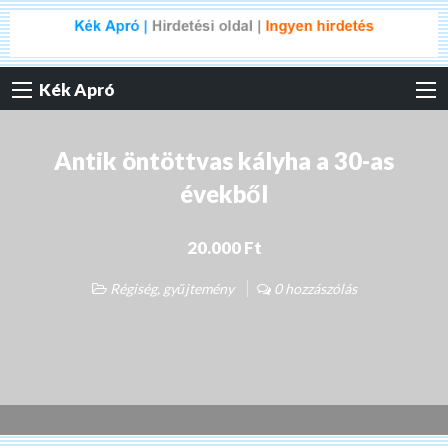
Kék Apró
Antik öntöttvas kályha a 30-as
évekből
20.000 Ft
Régiség, gyűjtemény
0 hozzászólás