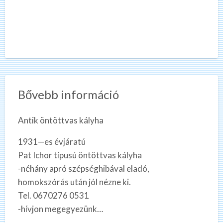
Bővebb információ
Antik öntöttvas kályha
1931—es évjáratú
Pat Ichor típusú öntöttvas kályha
-néhány apró szépséghibával eladó,
homokszórás után jól nézne ki.
Tel. 0670276 0531
-hívjon megegyezünk…