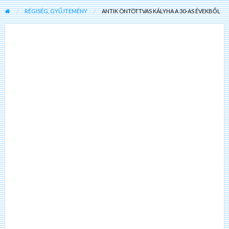
RÉGISÉG, GYŰJTEMÉNY
ANTIK ÖNTÖTTVAS KÁLYHA A 30-AS ÉVEKBŐL