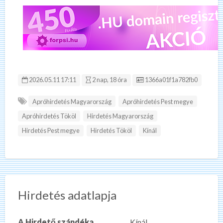
Hirdetés ID:
2026.05.11 17:11
2 nap, 18 óra
1366a01f1a782fb0
Apróhirdetés Magyarország
Apróhirdetés Pest megye
Apróhirdetés Tököl
Hirdetés Magyarország
Hirdetés Pest megye
Hirdetés Tököl
Kínál
Hirdetés adatlapja
A Hirdető szándéka
Kínál