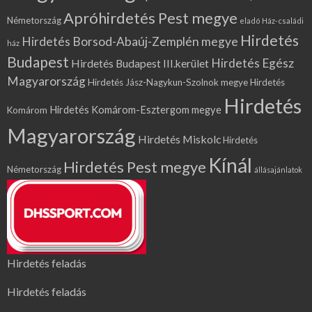
Apróhirdetés Pest megye
Németország
eladó Ház-családi
Hirdetés
Hirdetés Borsod-Abaúj-Zemplén megye
ház
Budapest
Hirdetés Egész
Hirdetés Budapest III.kerület
Magyarország
Hirdetés Jász-Nagykun-Szolnok megye
Hirdetés
Hirdetés
Hirdetés Komárom-Esztergom megye
Komárom
Magyarország
Hirdetés Miskolc
Hirdetés
Kínál
Hirdetés Pest megye
Németország
állásajánlatok
Hirdetés feladás
Hirdetés feladás