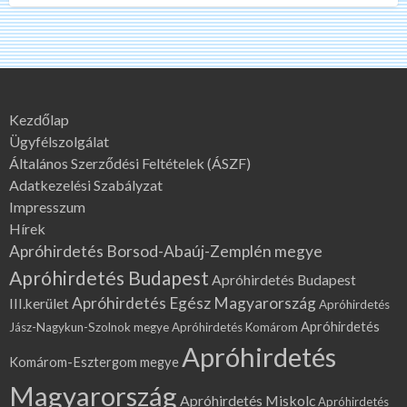
Kezdőlap
Ügyfélszolgálat
Általános Szerződési Feltételek (ÁSZF)
Adatkezelési Szabályzat
Impresszum
Hírek
Apróhirdetés Borsod-Abaúj-Zemplén megye
Apróhirdetés Budapest
Apróhirdetés Budapest
Apróhirdetés Egész Magyarország
III.kerület
Apróhirdetés
Apróhirdetés
Jász-Nagykun-Szolnok megye
Apróhirdetés Komárom
Apróhirdetés
Komárom-Esztergom megye
Magyarország
Apróhirdetés Miskolc
Apróhirdetés