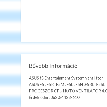
Bővebb információ
ASUS f5 Entertainment System ventilátor
ASUS F5 , F5R , F5M . F5L , F5N ,F5RL , F5SL
PROCESZOR CPU HŰTŐ VENTILÁTOR 4.0
Érdeklődni : 0620/4423-610