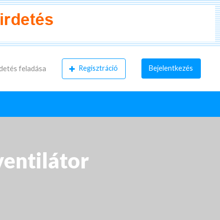
Regisztráció
Bejelentkezés
detés feladása
entilátor