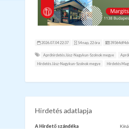
Hirdetés ID
2026.07.04 22:37
54 nap, 22 óra
39364df4d
Apróhirdetés Jász-Nagykun-Szolnok megye
Apró
Hirdetés Jász-Nagykun-Szolnok megye
Hirdetés Mag
Hirdetés adatlapja
A Hirdető szándéka
Kíná