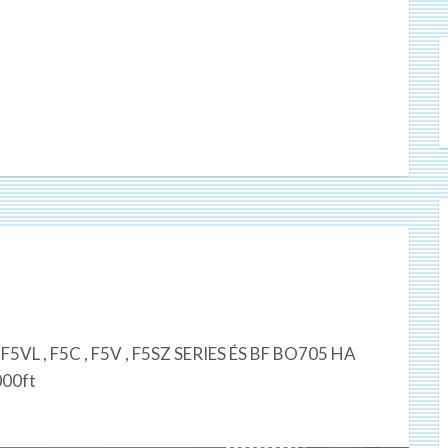
 , F5VL , F5C , F5V , F5SZ SERIES ÉS BF BO705 HA
00ft