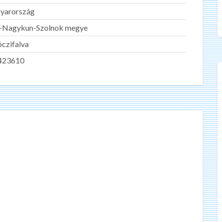
yarország
z-Nagykun-Szolnok megye
czifalva
423610