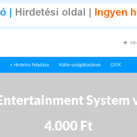
Hir
+ Hirdetés feladása
Külön szolgáltatások
GYIK
Entertainment System v
4.000 Ft