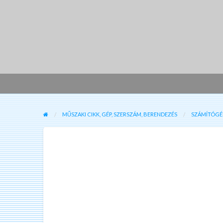
MŰSZAKI CIKK, GÉP, SZERSZÁM, BERENDEZÉS
SZÁMÍTÓGÉP