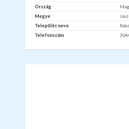
Ország
Mag
Megye
Jás
Település neve
Rákó
Telefonszám
204