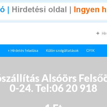
Hir
+ Hirdetés feladása
Külön szolgáltatások
GYIK
zállítás Alsóörs Felső
0-24. Tel:06 20 918