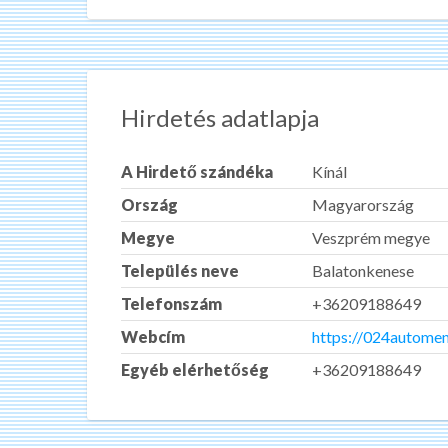
Hirdetés adatlapja
A Hirdető szándéka
Kínál
Ország
Magyarország
Megye
Veszprém megye
Település neve
Balatonkenese
Telefonszám
+36209188649
Webcím
https://024automen
Egyéb elérhetőség
+36209188649