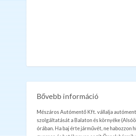
Bővebb információ
Mészáros Autómentő Kft. vállalja autóment
szolgáltatását a Balaton és környéke (Alsóö
órában. Ha baj érte járművét, ne habozzon 