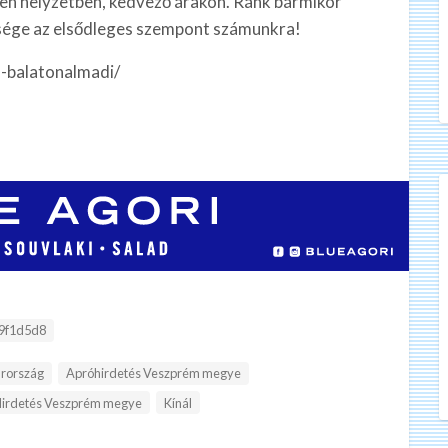
en helyzetben, kedvező árakon. Ránk bármikor
tsége az elsődleges szempont számunkra!
s-balatonalmadi/
:
9f1d5d8
rország
Apróhirdetés Veszprém megye
irdetés Veszprém megye
Kínál