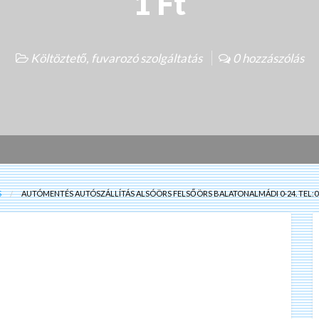
1 Ft
Költöztető, fuvarozó szolgáltatás
0 hozzászólás
S
AUTÓMENTÉS AUTÓSZÁLLÍTÁS ALSÓÖRS FELSŐÖRS BALATONALMÁDI 0-24. TEL:06