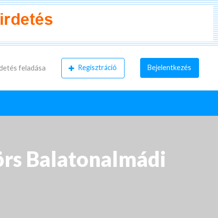
Regisztráció
Bejelentkezés
detés feladása
örs Balatonalmádi