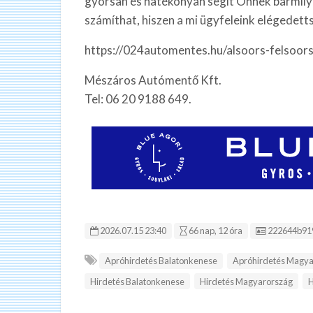
gyorsan és hatékonyan segít Önnek bármily
számíthat, hiszen a mi ügyfeleink elégedet
https://024automentes.hu/alsoors-felsoor
Mészáros Autómentő Kft.
Tel: 06 20 9188 649.
Hirdetés ID
2026.07.15 23:40
66 nap, 12 óra
222644b91
Apróhirdetés Balatonkenese
Apróhirdetés Magya
Hirdetés Balatonkenese
Hirdetés Magyarország
H