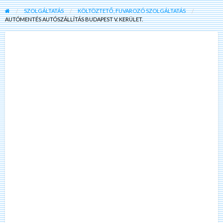
SZOLGÁLTATÁS
KÖLTÖZTETŐ, FUVAROZÓ SZOLGÁLTATÁS
AUTÓMENTÉS AUTÓSZÁLLÍTÁS BUDAPEST V. KERÜLET.