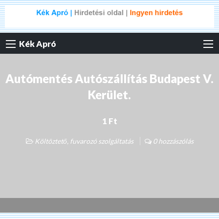
Kék Apró
Autómentés Autószállítás Budapest V.
Kerület.
1 Ft
Költöztető, fuvarozó szolgáltatás
0 hozzászólás