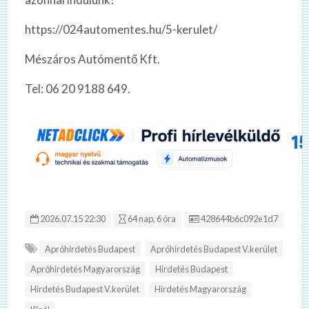
https://024automentes.hu/5-kerulet/
Mészáros Autómentő Kft.
Tel: 06 20 9188 649.
Hirdetés ID:
2026.07.15 22:30
64 nap, 6 óra
428644b6c092e1d7
Apróhirdetés Budapest
Apróhirdetés Budapest V.kerület
Apróhirdetés Magyarország
Hirdetés Budapest
Hirdetés Budapest V.kerület
Hirdetés Magyarország