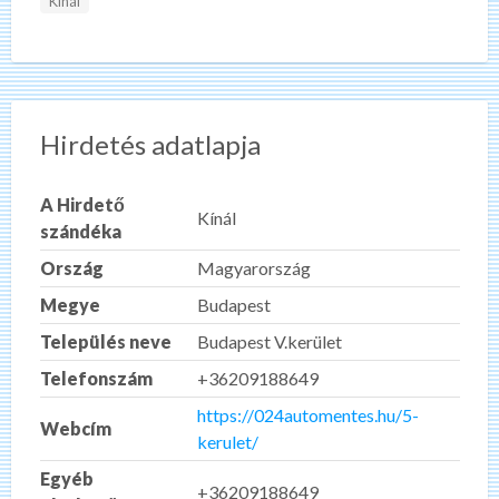
Kínál
Hirdetés adatlapja
A Hirdető
Kínál
szándéka
Ország
Magyarország
Megye
Budapest
Település neve
Budapest V.kerület
Telefonszám
+36209188649
https://024automentes.hu/5-
Webcím
kerulet/
Egyéb
+36209188649