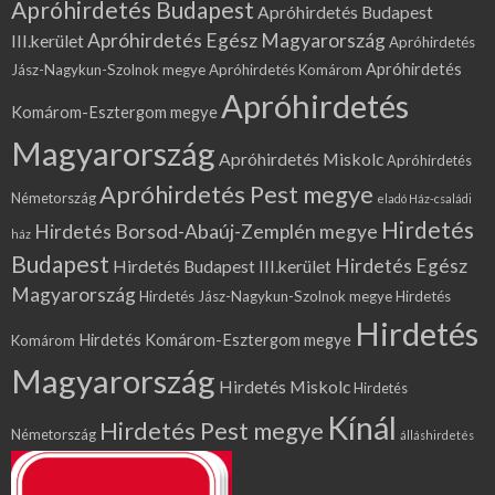
Apróhirdetés Budapest
Apróhirdetés Budapest
Apróhirdetés Egész Magyarország
III.kerület
Apróhirdetés
Apróhirdetés
Jász-Nagykun-Szolnok megye
Apróhirdetés Komárom
Apróhirdetés
Komárom-Esztergom megye
Magyarország
Apróhirdetés Miskolc
Apróhirdetés
Apróhirdetés Pest megye
Németország
eladó Ház-családi
Hirdetés
Hirdetés Borsod-Abaúj-Zemplén megye
ház
Budapest
Hirdetés Egész
Hirdetés Budapest III.kerület
Magyarország
Hirdetés Jász-Nagykun-Szolnok megye
Hirdetés
Hirdetés
Hirdetés Komárom-Esztergom megye
Komárom
Magyarország
Hirdetés Miskolc
Hirdetés
Kínál
Hirdetés Pest megye
Németország
álláshirdetés