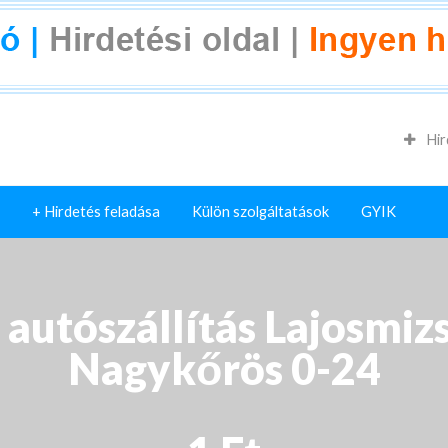
Hir
+ Hirdetés feladása
Külön szolgáltatások
GYIK
autószállítás Lajosmi
Nagykőrös 0-24