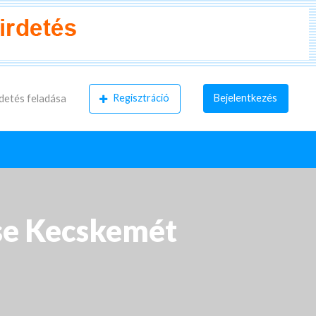
Regisztráció
Bejelentkezés
detés feladása
zse Kecskemét