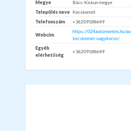
Megye
Bács-Kiskun megye
Település neve
Kecskemét
Telefonszám
+36209188649
https://024automentes.hu/a
Webcím
kecskemet-nagykoros/
Egyéb
+36209188649
elérhetőség