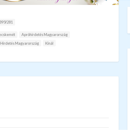
:
895f281
Kecskemét
Apróhirdetés Magyarország
Hirdetés Magyarország
Kínál