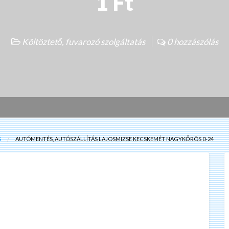
1 Ft
Költöztető, fuvarozó szolgáltatás
0 hozzászólás
S
AUTÓMENTÉS, AUTÓSZÁLLÍTÁS LAJOSMIZSE KECSKEMÉT NAGYKŐRÖS 0-24