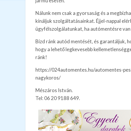
jármű esetén.
Nálunk nem csak a gyorsaság és a megbízhat
kínáljuk szolgáltatásainkat. Éjjel-nappal el
ügyfélszolgálatunkat, ha autómentésre van
Bízd ránk autód mentését, és garantáljuk, ho
hogy a lehető legkevesebb kellemetlenséggel 
ránk!
https://024automentes.hu/automentes-pes
nagykoros/
Mészáros István.
Tel: 06 20 9188 649.