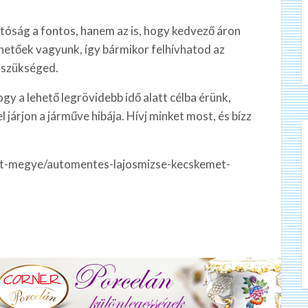
óság a fontos, hanem az is, hogy kedvező áron
érhetőek vagyunk, így bármikor felhívhatod az
 szükséged.
gy a lehető legrövidebb idő alatt célba érünk,
járjon a járműve hibája. Hívj minket most, és bízz
t-megye/automentes-lajosmizse-kecskemet-