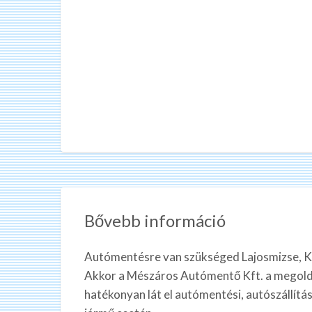
Bővebb információ
Autómentésre van szükséged Lajosmizse, K
Akkor a Mészáros Autómentő Kft. a megoldá
hatékonyan lát el autómentési, autószállítá