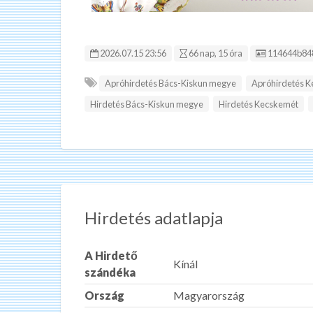
Hirdetés ID
2026.07.15 23:56
66 nap, 15 óra
114644b84
Apróhirdetés Bács-Kiskun megye
Apróhirdetés 
Hirdetés Bács-Kiskun megye
Hirdetés Kecskemét
Hirdetés adatlapja
A Hirdető
Kínál
szándéka
Ország
Magyarország