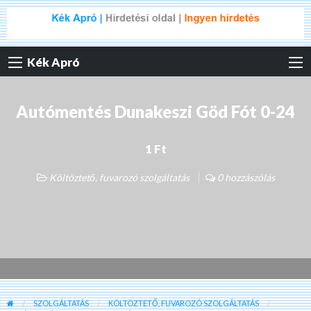
Kék Apró
Autómentés Dunakeszi Göd Fót 0-24
1 Ft
Költöztető, fuvarozó szolgáltatás
0 hozzászólás
SZOLGÁLTATÁS
KÖLTÖZTETŐ, FUVAROZÓ SZOLGÁLTATÁS