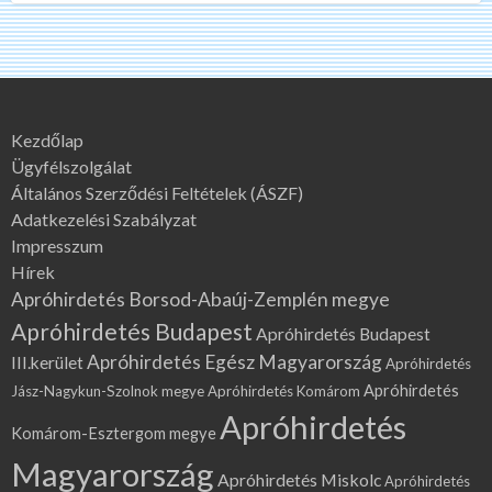
Kezdőlap
Ügyfélszolgálat
Általános Szerződési Feltételek (ÁSZF)
Adatkezelési Szabályzat
Impresszum
Hírek
Apróhirdetés Borsod-Abaúj-Zemplén megye
Apróhirdetés Budapest
Apróhirdetés Budapest
Apróhirdetés Egész Magyarország
III.kerület
Apróhirdetés
Apróhirdetés
Jász-Nagykun-Szolnok megye
Apróhirdetés Komárom
Apróhirdetés
Komárom-Esztergom megye
Magyarország
Apróhirdetés Miskolc
Apróhirdetés