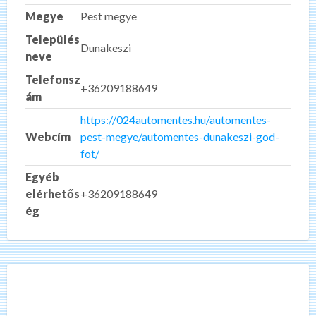
Megye
Pest megye
Település
Dunakeszi
neve
Telefonsz
+36209188649
ám
https://024automentes.hu/automentes-
Webcím
pest-megye/automentes-dunakeszi-god-
fot/
Egyéb
elérhetős
+36209188649
ég