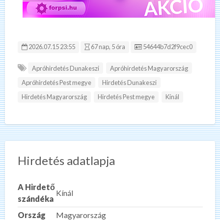
Hirdetés ID:
2026.07.15 23:55
67 nap, 5 óra
54644b7d2f9cec0
Apróhirdetés Dunakeszi
Apróhirdetés Magyarország
Apróhirdetés Pest megye
Hirdetés Dunakeszi
Hirdetés Magyarország
Hirdetés Pest megye
Kínál
Hirdetés adatlapja
A Hirdető
Kínál
szándéka
Ország
Magyarország