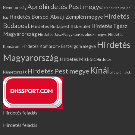
Apróhirdetés Pest megye
Németország
eladó Ház-családi
Hirdetés
Hirdetés Borsod-Abaúj-Zemplén megye
ház
Budapest
Hirdetés Egész
Hirdetés Budapest III.kerület
Magyarország
Hirdetés Jász-Nagykun-Szolnok megye
Hirdetés
Hirdetés
Hirdetés Komárom-Esztergom megye
Komárom
Magyarország
Hirdetés Miskolc
Hirdetés
Kínál
Hirdetés Pest megye
Németország
állásajánlatok
Hirdetés feladás
Hirdetés feladás