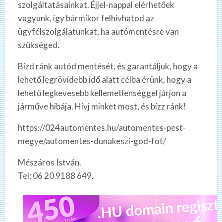
szolgáltatásainkat. Éjjel-nappal elérhetőek
vagyunk, így bármikor felhívhatod az
ügyfélszolgálatunkat, ha autómentésre van
szükséged.
Bízd ránk autód mentését, és garantáljuk, hogy a
lehető legrövidebb idő alatt célba érünk, hogy a
lehető legkevesebb kellemetlenséggel járjon a
járműve hibája. Hívj minket most, és bízz ránk!
https://024automentes.hu/automentes-pest-
megye/automentes-dunakeszi-god-fot/
Mészáros István.
Tel: 06 20 9188 649.