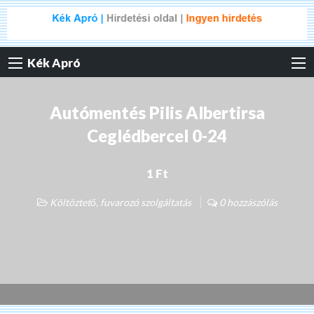
Kék Apró
Autómentés Pilis Albertirsa
Ceglédbercel 0-24
1 Ft
Költöztető, fuvarozó szolgáltatás
0 hozzászólás