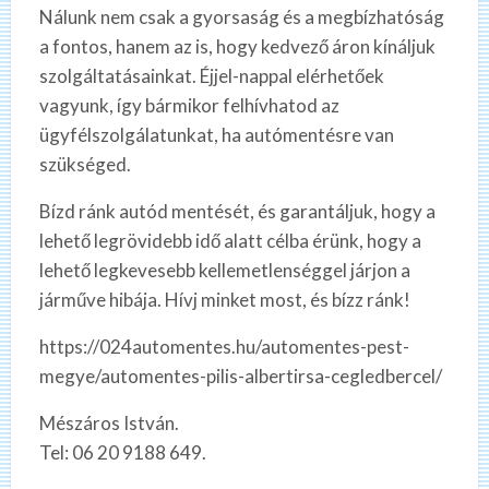
Nálunk nem csak a gyorsaság és a megbízhatóság
a fontos, hanem az is, hogy kedvező áron kínáljuk
szolgáltatásainkat. Éjjel-nappal elérhetőek
vagyunk, így bármikor felhívhatod az
ügyfélszolgálatunkat, ha autómentésre van
szükséged.
Bízd ránk autód mentését, és garantáljuk, hogy a
lehető legrövidebb idő alatt célba érünk, hogy a
lehető legkevesebb kellemetlenséggel járjon a
járműve hibája. Hívj minket most, és bízz ránk!
https://024automentes.hu/automentes-pest-
megye/automentes-pilis-albertirsa-cegledbercel/
Mészáros István.
Tel: 06 20 9188 649.