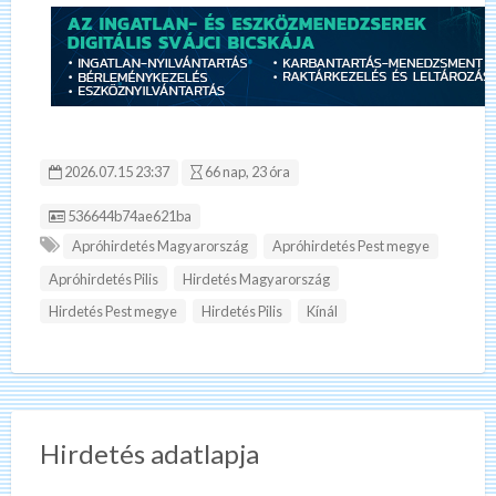
2026.07.15 23:37
66 nap, 23 óra
Hirdetés ID:
536644b74ae621ba
Apróhirdetés Magyarország
Apróhirdetés Pest megye
Apróhirdetés Pilis
Hirdetés Magyarország
Hirdetés Pest megye
Hirdetés Pilis
Kínál
Hirdetés adatlapja