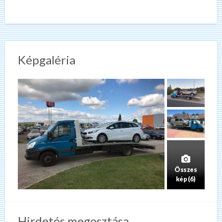
Képgaléria
Összes
kép (6)
Hirdetés megosztása