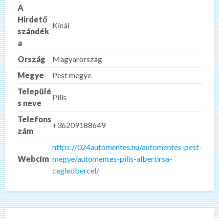
A
Hirdető
Kínál
szándék
a
Ország
Magyarország
Megye
Pest megye
Települé
Pilis
s neve
Telefons
+36209188649
zám
https://024automentes.hu/automentes-pest-
Webcím
megye/automentes-pilis-albertirsa-
cegledbercel/