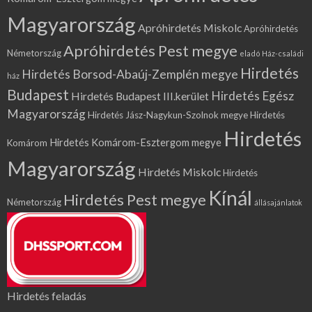
Magyarország
Apróhirdetés Miskolc
Apróhirdetés
Apróhirdetés Pest megye
Németország
eladó Ház-családi
Hirdetés
Hirdetés Borsod-Abaúj-Zemplén megye
ház
Budapest
Hirdetés Egész
Hirdetés Budapest III.kerület
Magyarország
Hirdetés Jász-Nagykun-Szolnok megye
Hirdetés
Hirdetés
Hirdetés Komárom-Esztergom megye
Komárom
Magyarország
Hirdetés Miskolc
Hirdetés
Kínál
Hirdetés Pest megye
Németország
állásajánlatok
Hirdetés feladás