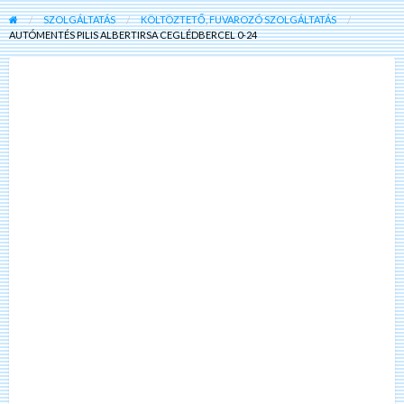
SZOLGÁLTATÁS
KÖLTÖZTETŐ, FUVAROZÓ SZOLGÁLTATÁS
AUTÓMENTÉS PILIS ALBERTIRSA CEGLÉDBERCEL 0-24