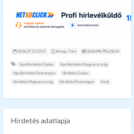
Hirdetés ID:
2026.07.15 23:37
66 nap, 7 óra
202644b7ffad5b10
Apróhirdetés Dabas
Apróhirdetés Magyarország
Apróhirdetés Pest megye
Hirdetés Dabas
Hirdetés Magyarország
Hirdetés Pest megye
Kínál
Hirdetés adatlapja