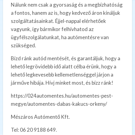
Nálunk nem csak a gyorsaság és a megbízhatóság
a fontos, hanem az is, hogy kedvező áron kínáljuk
szolgáltatásainkat. Éjjel-nappal elérhetőek
vagyunk, így bármikor felhívhatod az
ügyfélszolgálatunkat, ha autómentésre van
szükséged.
Bízd ránk autód mentését, és garantáljuk, hogy a
lehető legrövidebb idő alatt célba érünk, hogy a
lehető legkevesebb kellemetlenséggel járjon a
járműve hibája. Hívj minket most, és bízz ránk!
https://024automentes.hu/automentes-pest-
megye/automentes-dabas-kakucs-orkeny/
Mészáros Autómentő Kft.
Tel: 06 20 9188 649.