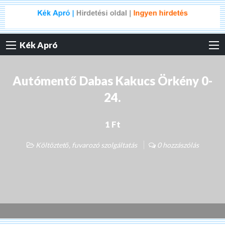
Kék Apró
Autómentő Dabas Kakucs Örkény 0-
24.
1 Ft
Költöztető, fuvarozó szolgáltatás
0 hozzászólás