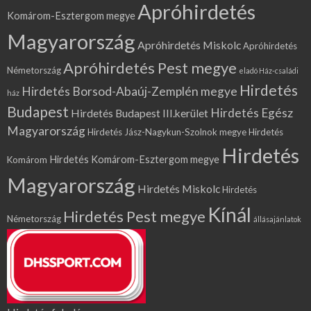
Apróhirdetés
Komárom-Esztergom megye
Magyarország
Apróhirdetés Miskolc
Apróhirdetés
Apróhirdetés Pest megye
Németország
eladó Ház-családi
Hirdetés
Hirdetés Borsod-Abaúj-Zemplén megye
ház
Budapest
Hirdetés Egész
Hirdetés Budapest III.kerület
Magyarország
Hirdetés Jász-Nagykun-Szolnok megye
Hirdetés
Hirdetés
Hirdetés Komárom-Esztergom megye
Komárom
Magyarország
Hirdetés Miskolc
Hirdetés
Kínál
Hirdetés Pest megye
Németország
állásajánlatok