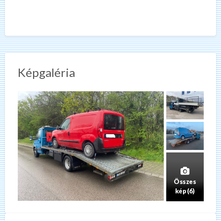
Képgaléria
Összes
kép (6)