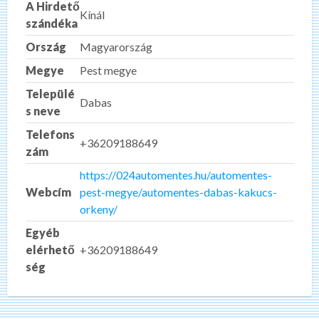
A Hirdető
Kínál
szándéka
Ország
Magyarország
Megye
Pest megye
Települé
Dabas
s neve
Telefons
+36209188649
zám
https://024automentes.hu/automentes-
Webcím
pest-megye/automentes-dabas-kakucs-
orkeny/
Egyéb
elérhető
+36209188649
ség