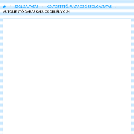
SZOLGÁLTATÁS
KÖLTÖZTETŐ, FUVAROZÓ SZOLGÁLTATÁS
AUTÓMENTŐ DABAS KAKUCS ÖRKÉNY 0-24.