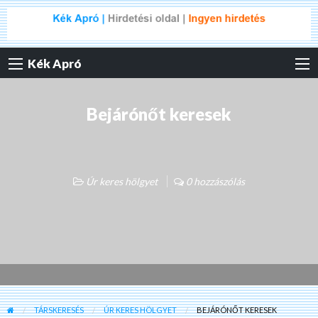
Kék Apró
Bejárónőt keresek
Úr keres hölgyet
0 hozzászólás
TÁRSKERESÉS
ÚR KERES HÖLGYET
BEJÁRÓNŐT KERESEK