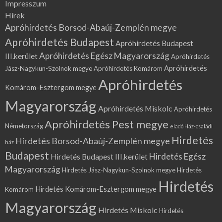
Impresszum
Hírek
Apróhirdetés Borsod-Abaúj-Zemplén megye
Apróhirdetés Budapest
Apróhirdetés Budapest
Apróhirdetés Egész Magyarország
III.kerület
Apróhirdetés
Apróhirdetés
Jász-Nagykun-Szolnok megye
Apróhirdetés Komárom
Apróhirdetés
Komárom-Esztergom megye
Magyarország
Apróhirdetés Miskolc
Apróhirdetés
Apróhirdetés Pest megye
Németország
eladó Ház-családi
Hirdetés
Hirdetés Borsod-Abaúj-Zemplén megye
ház
Budapest
Hirdetés Egész
Hirdetés Budapest III.kerület
Magyarország
Hirdetés Jász-Nagykun-Szolnok megye
Hirdetés
Hirdetés
Hirdetés Komárom-Esztergom megye
Komárom
Magyarország
Hirdetés Miskolc
Hirdetés