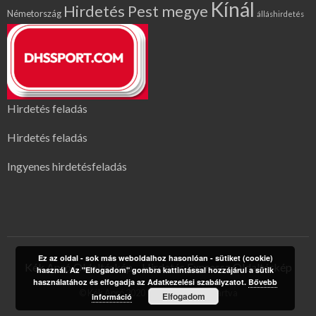
Kínál
Hirdetés Pest megye
Németország
álláshirdetés
Hirdetés feladás
Hirdetés feladás
Ingyenes hirdetésfeladás
Ez az oldal - sok más weboldalhoz hasonlóan - sütiket (cookie)
Kék Apró Oldaltérkép
Hirdetés Expressz Oldaltérkép
használ. Az "Elfogadom" gombra kattintással hozzájárul a sütik
használatához és elfogadja az Adatkezelési szabályzatot.
Bővebb
© Kék Apró 2020 | Minden jog fenntartva
Elfogadom
információ