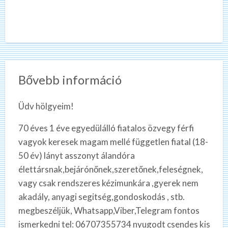
Bővebb információ
Üdv hölgyeim!
70 éves 1 éve egyedülálló fiatalos özvegy férfi
vagyok keresek magam mellé független fiatal (18-
50 év) lányt asszonyt álandóra
élettársnak,bejárónőnek,szeretőnek,feleségnek,
vagy csak rendszeres kézimunkára ,gyerek nem
akadály, anyagi segitség,gondoskodás , stb.
megbeszéljük, Whatsapp,Viber,Telegram fontos
ismerkedni tel: 06707355734 nyugodt csendes kis