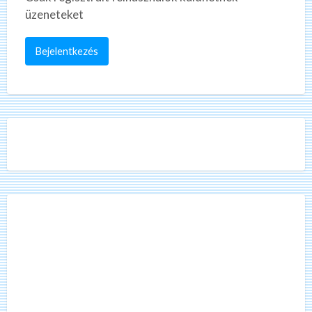
üzeneteket
Bejelentkezés