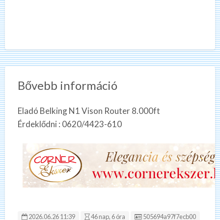
Bővebb információ
Eladó Belking N1 Vison Router 8.000ft
Érdeklődni : 0620/4423-610
Hirdetés ID:
2026.06.26 11:39
46 nap, 6 óra
505694a97f7ecb00