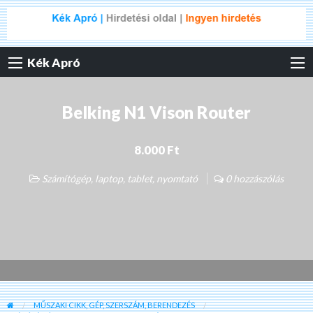
Kék Apró
Belking N1 Vison Router
8.000 Ft
Számítógép, laptop, tablet, nyomtató
0 hozzászólás
MŰSZAKI CIKK, GÉP, SZERSZÁM, BERENDEZÉS