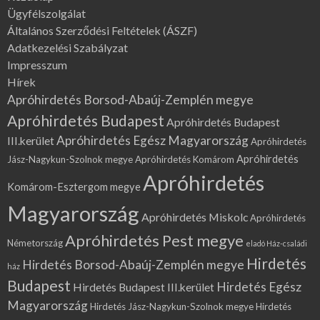
Ügyfélszolgálat
Általános Szerződési Feltételek (ÁSZF)
Adatkezelési Szabályzat
Impresszum
Hírek
Apróhirdetés Borsod-Abaúj-Zemplén megye
Apróhirdetés Budapest
Apróhirdetés Budapest
Apróhirdetés Egész Magyarország
III.kerület
Apróhirdetés
Apróhirdetés
Jász-Nagykun-Szolnok megye
Apróhirdetés Komárom
Apróhirdetés
Komárom-Esztergom megye
Magyarország
Apróhirdetés Miskolc
Apróhirdetés
Apróhirdetés Pest megye
Németország
eladó Ház-családi
Hirdetés
Hirdetés Borsod-Abaúj-Zemplén megye
ház
Budapest
Hirdetés Egész
Hirdetés Budapest III.kerület
Magyarország
Hirdetés Jász-Nagykun-Szolnok megye
Hirdetés