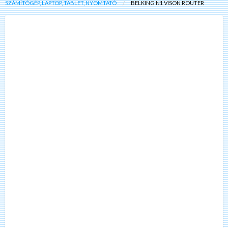
SZÁMÍTÓGÉP, LAPTOP, TABLET, NYOMTATÓ
BELKING N1 VISON ROUTER