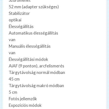
Szűrőmenet
52 mm (adapter szükséges)
Stabilizátor
optikai
Élességállítás
Automatikus élességállítás
van
Manuális élességállítás
van
Élességállítási módok
AiAF (9 ponton), arcfelismerés
Tárgytávolság normál módban
45 cm
Tárgytávolság makró módban
5 cm
Fotós jellemzők
Expozíciós módok