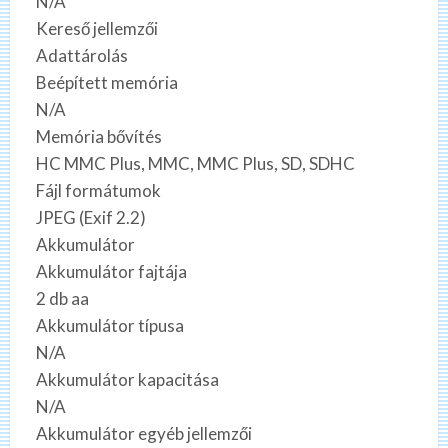
N/A
Kereső jellemzői
Adattárolás
Beépített memória
N/A
Memória bővítés
HC MMC Plus, MMC, MMC Plus, SD, SDHC
Fájl formátumok
JPEG (Exif 2.2)
Akkumulátor
Akkumulátor fajtája
2 db aa
Akkumulátor típusa
N/A
Akkumulátor kapacitása
N/A
Akkumulátor egyéb jellemzői