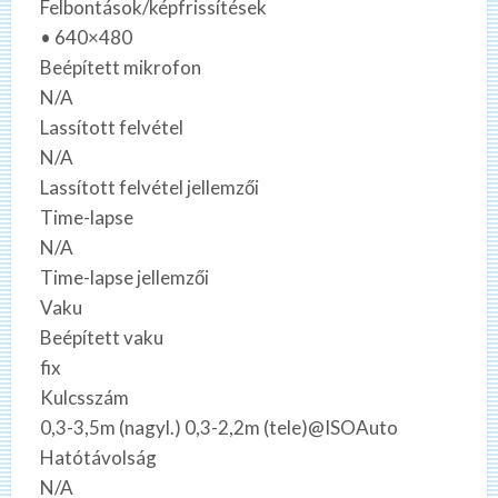
Felbontások/képfrissítések
• 640×480
Beépített mikrofon
N/A
Lassított felvétel
N/A
Lassított felvétel jellemzői
Time-lapse
N/A
Time-lapse jellemzői
Vaku
Beépített vaku
fix
Kulcsszám
0,3-3,5m (nagyl.) 0,3-2,2m (tele)@ISOAuto
Hatótávolság
N/A