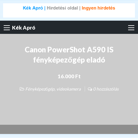
Kék Apró
Canon PowerShot A590 IS
fényképezőgép eladó
16.000 Ft
Fényképezőgép, videokamera
0 hozzászólás