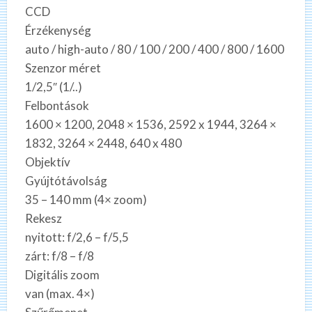
CCD
Érzékenység
auto / high-auto / 80 / 100 / 200 / 400 / 800 / 1600
Szenzor méret
1/2,5″ (1/..)
Felbontások
1600 × 1200, 2048 × 1536, 2592 x 1944, 3264 ×
1832, 3264 × 2448, 640 x 480
Objektív
Gyújtótávolság
35 – 140 mm (4× zoom)
Rekesz
nyitott: f/2,6 – f/5,5
zárt: f/8 – f/8
Digitális zoom
van (max. 4×)