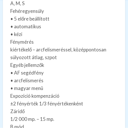
A, M, S
Fehéregyensúly
• 5 előre beállított
• automatikus
• kézi
Fénymérés
kiértékelő – arcfelismeréssel, középpontosan
súlyozott átlag, szpot
Egyéb jellemzők
• AF segédfény
• arcfelismerés
• magyar menü
Expozíció kompenzáció
±2 fényérték 1/3 fényértékenként
Záridő
1/2 000 mp. – 15 mp.
B mód