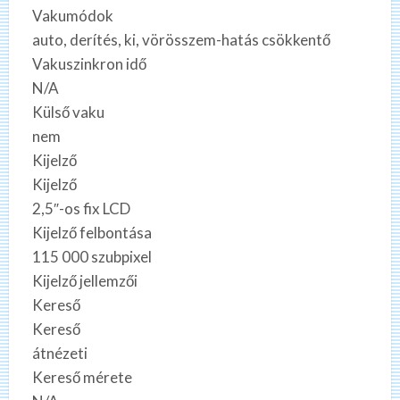
Vakumódok
auto, derítés, ki, vörösszem-hatás csökkentő
Vakuszinkron idő
N/A
Külső vaku
nem
Kijelző
Kijelző
2,5″-os fix LCD
Kijelző felbontása
115 000 szubpixel
Kijelző jellemzői
Kereső
Kereső
átnézeti
Kereső mérete