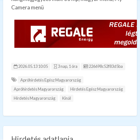
Camera menü
Hirdetés ID:
2026.05.13 10:05
3 nap, 1 óra
226698c52f83d5ba
Apróhirdetés Egész Magyarország
Apróhirdetés Magyarország
Hirdetés Egész Magyarország
Hirdetés Magyarország
Kínál
Hirdetés adatlapja