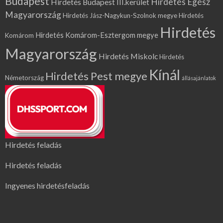
Budapest
Hirdetés Egész
Hirdetés Budapest III.kerület
Magyarország
Hirdetés Jász-Nagykun-Szolnok megye
Hirdetés
Hirdetés
Hirdetés Komárom-Esztergom megye
Komárom
Magyarország
Hirdetés Miskolc
Hirdetés
Kínál
Hirdetés Pest megye
Németország
állásajánlatok
Hirdetés feladás
Hirdetés feladás
Ingyenes hirdetésfeladás