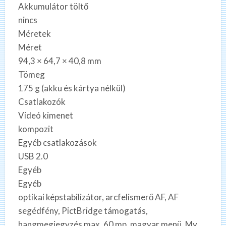
Akkumulátor töltő
nincs
Méretek
Méret
94,3 × 64,7 × 40,8 mm
Tömeg
175 g (akku és kártya nélkül)
Csatlakozók
Videó kimenet
kompozit
Egyéb csatlakozások
USB 2.0
Egyéb
Egyéb
optikai képstabilizátor, arcfelismerő AF, AF
segédfény, PictBridge támogatás,
hangmegjegyzés max. 60 mp, magyar menü, My