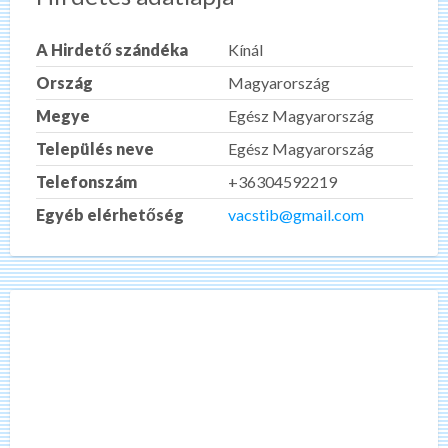
A Hirdető szándéka
Kínál
Ország
Magyarország
Megye
Egész Magyarország
Település neve
Egész Magyarország
Telefonszám
+36304592219
Egyéb elérhetőség
vacstib@gmail.com