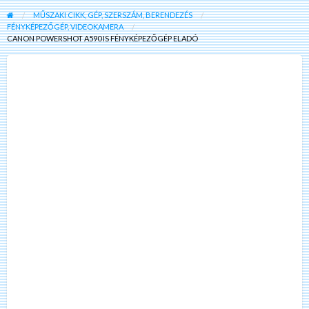
MŰSZAKI CIKK, GÉP, SZERSZÁM, BERENDEZÉS
FÉNYKÉPEZŐGÉP, VIDEOKAMERA
CANON POWERSHOT A590 IS FÉNYKÉPEZŐGÉP ELADÓ