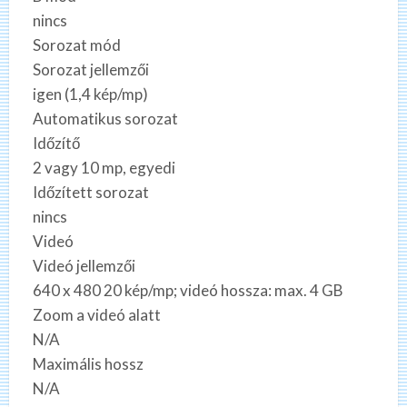
nincs
Sorozat mód
Sorozat jellemzői
igen (1,4 kép/mp)
Automatikus sorozat
Időzítő
2 vagy 10 mp, egyedi
Időzített sorozat
nincs
Videó
Videó jellemzői
640 x 480 20 kép/mp; videó hossza: max. 4 GB
Zoom a videó alatt
N/A
Maximális hossz
N/A