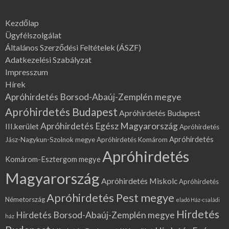
Kezdőlap
Ügyfélszolgálat
Általános Szerződési Feltételek (ÁSZF)
Adatkezelési Szabályzat
Impresszum
Hírek
Apróhirdetés Borsod-Abaúj-Zemplén megye
Apróhirdetés Budapest
Apróhirdetés Budapest
Apróhirdetés Egész Magyarország
III.kerület
Apróhirdetés
Apróhirdetés
Jász-Nagykun-Szolnok megye
Apróhirdetés Komárom
Apróhirdetés
Komárom-Esztergom megye
Magyarország
Apróhirdetés Miskolc
Apróhirdetés
Apróhirdetés Pest megye
Németország
eladó Ház-családi
Hirdetés
Hirdetés Borsod-Abaúj-Zemplén megye
ház