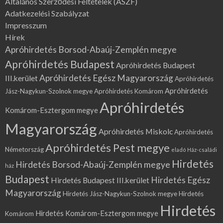
Általános Szerződési Feltételek (ÁSZF)
Adatkezelési Szabályzat
Impresszum
Hírek
Apróhirdetés Borsod-Abaúj-Zemplén megye
Apróhirdetés Budapest
Apróhirdetés Budapest
Apróhirdetés Egész Magyarország
III.kerület
Apróhirdetés
Apróhirdetés
Jász-Nagykun-Szolnok megye
Apróhirdetés Komárom
Apróhirdetés
Komárom-Esztergom megye
Magyarország
Apróhirdetés Miskolc
Apróhirdetés
Apróhirdetés Pest megye
Németország
eladó Ház-családi
Hirdetés
Hirdetés Borsod-Abaúj-Zemplén megye
ház
Budapest
Hirdetés Egész
Hirdetés Budapest III.kerület
Magyarország
Hirdetés Jász-Nagykun-Szolnok megye
Hirdetés
Hirdetés
Hirdetés Komárom-Esztergom megye
Komárom