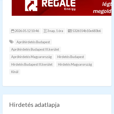
Hirdetés ID:
2026.05.12 10:46
3 nap, 1 óra
5326554b10e683b6
Apróhirdetés Budapest
Apróhirdetés Budapest III.kerület
Apróhirdetés Magyarország
Hirdetés Budapest
Hirdetés Budapest III.kerület
Hirdetés Magyarország
Kínál
Hirdetés adatlapja