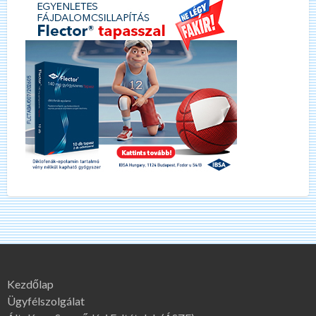
Kezdőlap
Ügyfélszolgálat