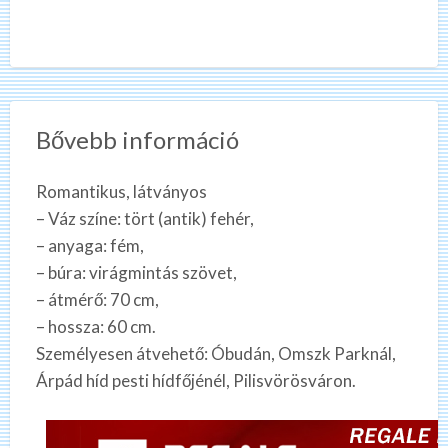
Bővebb információ
Romantikus, látványos
– Váz színe: tört (antik) fehér,
– anyaga: fém,
– búra: virágmintás szövet,
– átmérő: 70 cm,
– hossza: 60 cm.
Személyesen átvehető: Óbudán, Omszk Parknál,
Árpád híd pesti hídfőjénél, Pilisvörösváron.