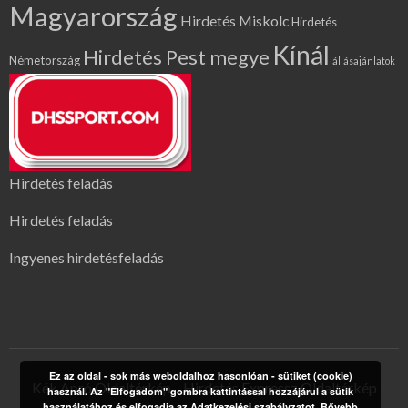
Magyarország
Hirdetés Miskolc
Hirdetés
Kínál
Hirdetés Pest megye
Németország
állásajánlatok
Hirdetés feladás
Hirdetés feladás
Ingyenes hirdetésfeladás
Ez az oldal - sok más weboldalhoz hasonlóan - sütiket (cookie)
Kék Apró Oldaltérkép
Hirdetés Expressz Oldaltérkép
használ. Az "Elfogadom" gombra kattintással hozzájárul a sütik
használatához és elfogadja az Adatkezelési szabályzatot.
Bővebb