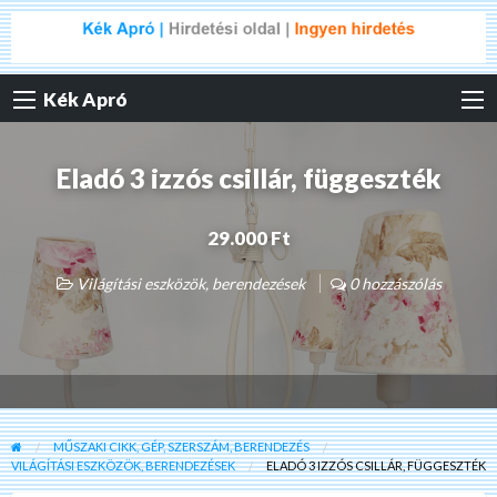
Kék Apró
Eladó 3 izzós csillár, függeszték
29.000 Ft
Világítási eszközök, berendezések
0 hozzászólás
MŰSZAKI CIKK, GÉP, SZERSZÁM, BERENDEZÉS
VILÁGÍTÁSI ESZKÖZÖK, BERENDEZÉSEK
ELADÓ 3 IZZÓS CSILLÁR, FÜGGESZTÉK