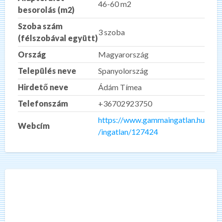
46-60 m2
besorolás (m2)
Szoba szám
3 szoba
(félszobával együtt)
Ország
Magyarország
Település neve
Spanyolország
Hirdető neve
Ádám Tímea
Telefonszám
+36702923750
https://www.gammaingatlan.hu
Webcím
/ingatlan/127424