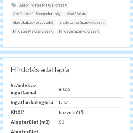
Apróhirdetés Magyarország
Apróhirdetés Spanyolország
eladó lakás
eladó Lakás közvetítőtől
eladó Lakás Spanyolország
Hirdetés Magyarország
Hirdetés Spanyolország
Hirdetés adatlapja
Szándék az
eladó
ingatlannal
Ingatlan kategória
Lakás
Kitől?
közvetítőtől
Alapterület (m2)
52
Alapterület