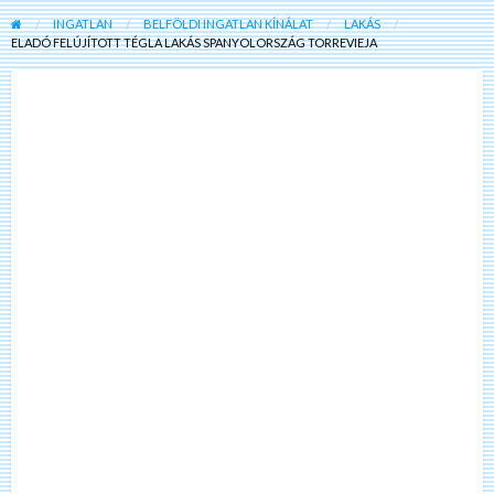
INGATLAN
BELFÖLDI INGATLAN KÍNÁLAT
LAKÁS
ELADÓ FELÚJÍTOTT TÉGLA LAKÁS SPANYOLORSZÁG TORREVIEJA