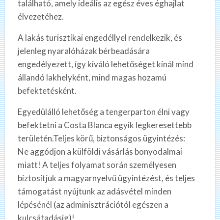
található, amely ideális az egész éves éghajlat
élvezetéhez.
A lakás turisztikai engedéllyel rendelkezik, és
jelenleg nyaralóházak bérbeadására
engedélyezett, így kiváló lehetőséget kínál mind
állandó lakhelyként, mind magas hozamú
befektetésként.
Egyedülálló lehetőség a tengerparton élni vagy
befektetni a Costa Blanca egyik legkeresettebb
területén.Teljes körű, biztonságos ügyintézés:
Ne aggódjon a külföldi vásárlás bonyodalmai
miatt! A teljes folyamat során személyesen
biztosítjuk a magyarnyelvű ügyintézést, és teljes
támogatást nyújtunk az adásvétel minden
lépésénél (az adminisztrációtól egészen a
kulcsátadásig)!