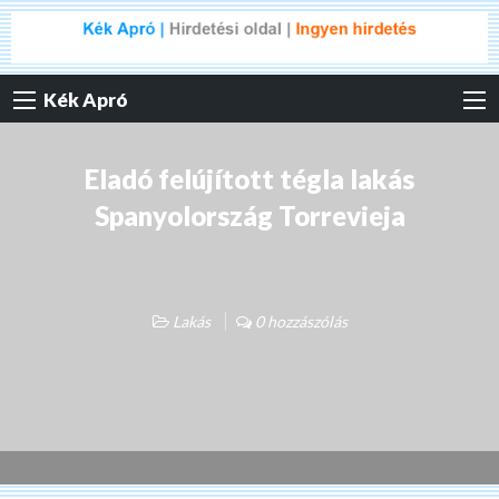
Kék Apró
Eladó felújított tégla lakás
Spanyolország Torrevieja
Lakás
0 hozzászólás