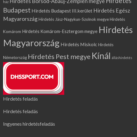
Hirdetés
Hirdetés Borsod-Abaúj-Zemplén megye
ház
Budapest
Hirdetés Egész
Hirdetés Budapest III.kerület
Magyarország
Hirdetés Jász-Nagykun-Szolnok megye
Hirdetés
Hirdetés
Hirdetés Komárom-Esztergom megye
Komárom
Magyarország
Hirdetés Miskolc
Hirdetés
Kínál
Hirdetés Pest megye
Németország
álláshirdetés
Hirdetés feladás
Hirdetés feladás
Ingyenes hirdetésfeladás