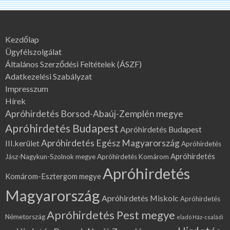
Kezdőlap
Ügyfélszolgálat
Általános Szerződési Feltételek (ÁSZF)
Adatkezelési Szabályzat
Impresszum
Hírek
Apróhirdetés Borsod-Abaúj-Zemplén megye
Apróhirdetés Budapest
Apróhirdetés Budapest
Apróhirdetés Egész Magyarország
III.kerület
Apróhirdetés
Apróhirdetés
Jász-Nagykun-Szolnok megye
Apróhirdetés Komárom
Apróhirdetés
Komárom-Esztergom megye
Magyarország
Apróhirdetés Miskolc
Apróhirdetés
Apróhirdetés Pest megye
Németország
eladó Ház-családi