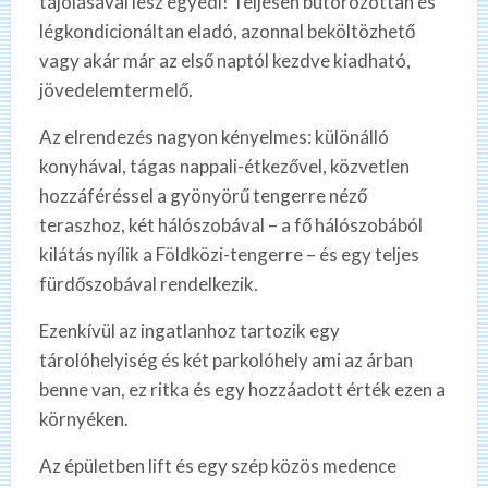
tájolásával lesz egyedi! Teljesen bútorozottan és
légkondicionáltan eladó, azonnal beköltözhető
vagy akár már az első naptól kezdve kiadható,
jövedelemtermelő.
Az elrendezés nagyon kényelmes: különálló
konyhával, tágas nappali-étkezővel, közvetlen
hozzáféréssel a gyönyörű tengerre néző
teraszhoz, két hálószobával – a fő hálószobából
kilátás nyílik a Földközi-tengerre – és egy teljes
fürdőszobával rendelkezik.
Ezenkívül az ingatlanhoz tartozik egy
tárolóhelyiség és két parkolóhely ami az árban
benne van, ez ritka és egy hozzáadott érték ezen a
környéken.
Az épületben lift és egy szép közös medence