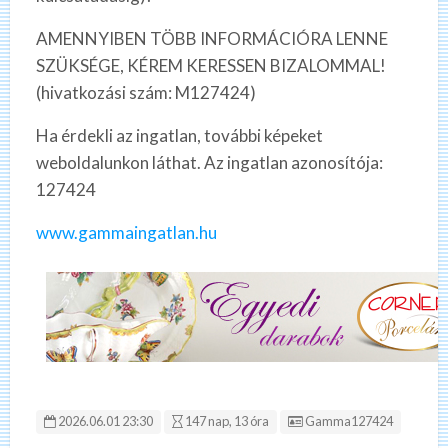
AMENNYIBEN TÖBB INFORMÁCIÓRA LENNE
SZÜKSÉGE, KÉREM KERESSEN BIZALOMMAL!
(hivatkozási szám: M127424)
Ha érdekli az ingatlan, további képeket
weboldalunkon láthat. Az ingatlan azonosítója:
127424
www.gammaingatlan.hu
Hirdetés ID:
2026.06.01 23:30
147 nap, 13 óra
Gamma127424