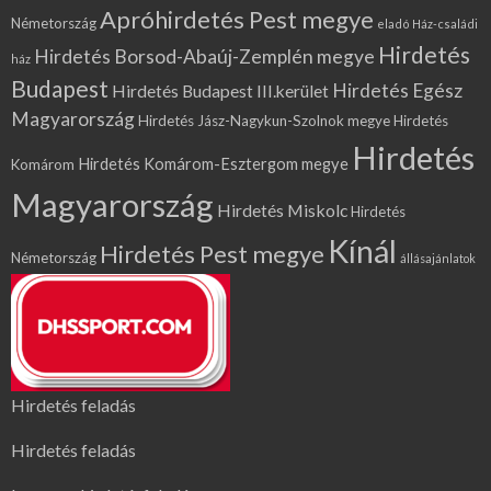
Apróhirdetés Pest megye
Németország
eladó Ház-családi
Hirdetés
Hirdetés Borsod-Abaúj-Zemplén megye
ház
Budapest
Hirdetés Egész
Hirdetés Budapest III.kerület
Magyarország
Hirdetés Jász-Nagykun-Szolnok megye
Hirdetés
Hirdetés
Hirdetés Komárom-Esztergom megye
Komárom
Magyarország
Hirdetés Miskolc
Hirdetés
Kínál
Hirdetés Pest megye
Németország
állásajánlatok
Hirdetés feladás
Hirdetés feladás