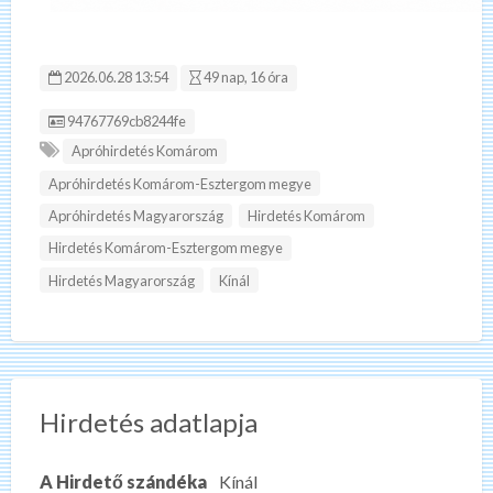
2026.06.28 13:54
49 nap, 16 óra
Hirdetés ID:
94767769cb8244fe
Apróhirdetés Komárom
Apróhirdetés Komárom-Esztergom megye
Apróhirdetés Magyarország
Hirdetés Komárom
Hirdetés Komárom-Esztergom megye
Hirdetés Magyarország
Kínál
Hirdetés adatlapja
A Hirdető szándéka
Kínál