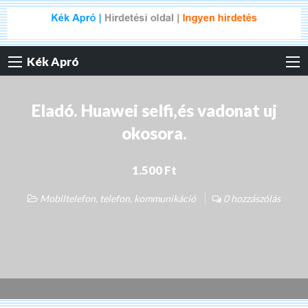
Kék Apró
Eladó. Huawei selfi,és vadonat uj
okosora.
1.500 Ft
Mobiltelefon, telefon, kommunikáció
0 hozzászólás