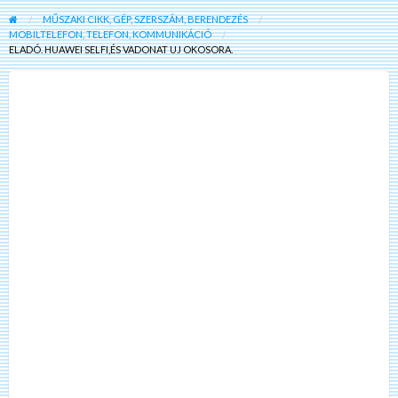
MŰSZAKI CIKK, GÉP, SZERSZÁM, BERENDEZÉS
MOBILTELEFON, TELEFON, KOMMUNIKÁCIÓ
ELADÓ. HUAWEI SELFI,ÉS VADONAT UJ OKOSORA.