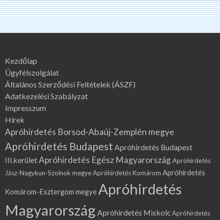
Kezdőlap
Ügyfélszolgálat
Általános Szerződési Feltételek (ÁSZF)
Adatkezelési Szabályzat
Impresszum
Hírek
Apróhirdetés Borsod-Abaúj-Zemplén megye
Apróhirdetés Budapest
Apróhirdetés Budapest
Apróhirdetés Egész Magyarország
III.kerület
Apróhirdetés
Apróhirdetés
Jász-Nagykun-Szolnok megye
Apróhirdetés Komárom
Apróhirdetés
Komárom-Esztergom megye
Magyarország
Apróhirdetés Miskolc
Apróhirdetés