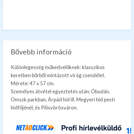
Bővebb információ
Különlegesség műkedvelőknek: klasszikus
keretben bőrből mintázott virág csendélet.
Mérete: 47 x 57 cm.
Személyes átvétel egyeztetés után: Óbudán,
Omszk parkban, Árpád híd ill. Megyeri híd pesti
hídfőjénél, és Pilisvörösváron.