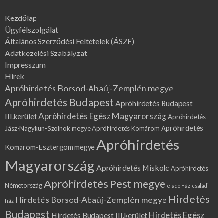
Kezdőlap
Ügyfélszolgálat
Általános Szerződési Feltételek (ÁSZF)
Adatkezelési Szabályzat
Impresszum
Hírek
Apróhirdetés Borsod-Abaúj-Zemplén megye
Apróhirdetés Budapest
Apróhirdetés Budapest
Apróhirdetés Egész Magyarország
III.kerület
Apróhirdetés
Apróhirdetés
Jász-Nagykun-Szolnok megye
Apróhirdetés Komárom
Apróhirdetés
Komárom-Esztergom megye
Magyarország
Apróhirdetés Miskolc
Apróhirdetés
Apróhirdetés Pest megye
Németország
eladó Ház-családi
Hirdetés
Hirdetés Borsod-Abaúj-Zemplén megye
ház
Budapest
Hirdetés Egész
Hirdetés Budapest III.kerület