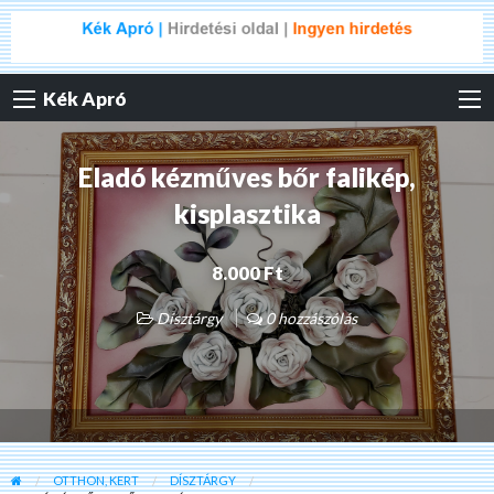
Kék Apró
Eladó kézműves bőr falikép,
kisplasztika
8.000 Ft
Dísztárgy
0 hozzászólás
OTTHON, KERT
DÍSZTÁRGY