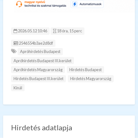
2026.05.12 10:46
18 óra, 15 perc
Hirdetés ID:
2546554b3ae2d8df
Apróhirdetés Budapest
Apróhirdetés Budapest III.kerület
Apróhirdetés Magyarország
Hirdetés Budapest
Hirdetés Budapest III.kerület
Hirdetés Magyarország
Kínál
Hirdetés adatlapja