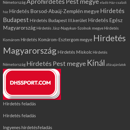
Apróhirdetés Pest megye
Németország
eladó Ház-családi
Hirdetés
Hirdetés Borsod-Abaúj-Zemplén megye
ház
Budapest
Hirdetés Egész
Hirdetés Budapest III.kerület
Magyarország
Hirdetés Jász-Nagykun-Szolnok megye
Hirdetés
Hirdetés
Hirdetés Komárom-Esztergom megye
Komárom
Magyarország
Hirdetés Miskolc
Hirdetés
Kínál
Hirdetés Pest megye
Németország
állásajánlatok
Hirdetés feladás
Hirdetés feladás
Ingyenes hirdetésfeladás