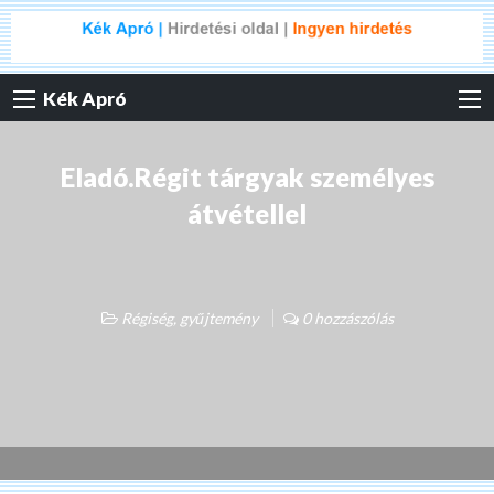
Kék Apró
Eladó.Régit tárgyak személyes
átvétellel
Régiség, gyűjtemény
0 hozzászólás