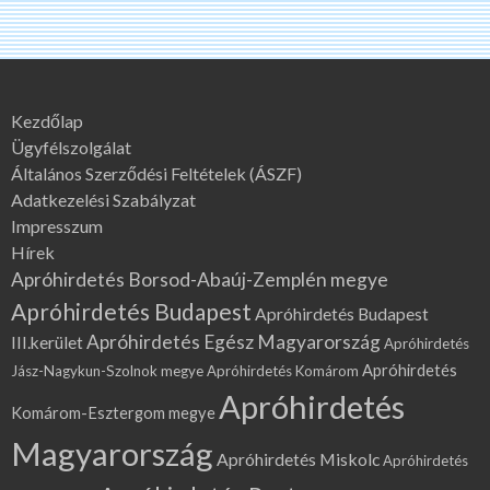
Kezdőlap
Ügyfélszolgálat
Általános Szerződési Feltételek (ÁSZF)
Adatkezelési Szabályzat
Impresszum
Hírek
Apróhirdetés Borsod-Abaúj-Zemplén megye
Apróhirdetés Budapest
Apróhirdetés Budapest
Apróhirdetés Egész Magyarország
III.kerület
Apróhirdetés
Apróhirdetés
Jász-Nagykun-Szolnok megye
Apróhirdetés Komárom
Apróhirdetés
Komárom-Esztergom megye
Magyarország
Apróhirdetés Miskolc
Apróhirdetés