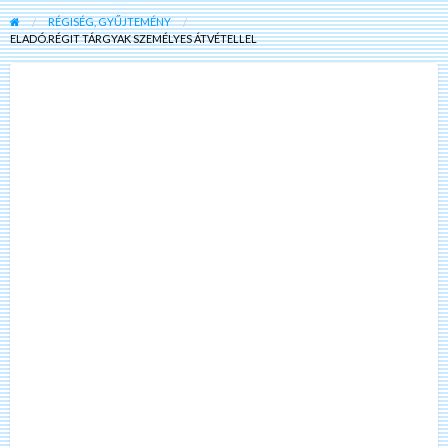
RÉGISÉG, GYŰJTEMÉNY
ELADÓ.RÉGIT TÁRGYAK SZEMÉLYES ÁTVÉTELLEL