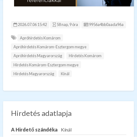
Hirdetés ID:
2026.07.06 15:42
58 nap, 9 óra
9956a4bb0aada96a
Apróhirdetés Komárom
Apróhirdetés Komárom-Esztergom megye
Apróhirdetés Magyarország
Hirdetés Komárom
Hirdetés Komárom-Esztergom megye
Hirdetés Magyarország
Kínál
Hirdetés adatlapja
A Hirdető szándéka
Kínál