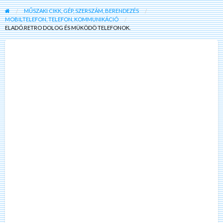
MŰSZAKI CIKK, GÉP, SZERSZÁM, BERENDEZÉS
MOBILTELEFON, TELEFON, KOMMUNIKÁCIÓ
ELADÓ.RETRO DOLOG ÉS MÜKÖDÖ TELEFONOK.