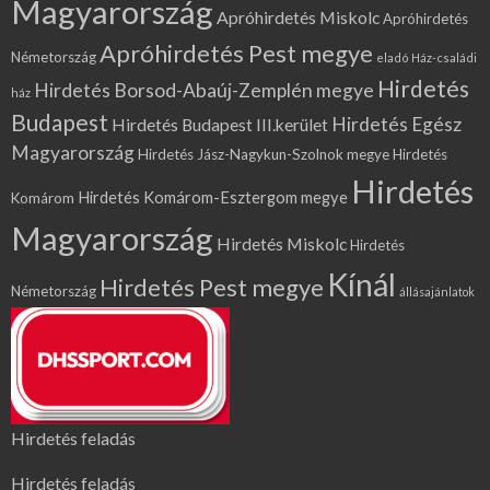
Magyarország
Apróhirdetés Miskolc
Apróhirdetés
Apróhirdetés Pest megye
Németország
eladó Ház-családi
Hirdetés
Hirdetés Borsod-Abaúj-Zemplén megye
ház
Budapest
Hirdetés Egész
Hirdetés Budapest III.kerület
Magyarország
Hirdetés Jász-Nagykun-Szolnok megye
Hirdetés
Hirdetés
Hirdetés Komárom-Esztergom megye
Komárom
Magyarország
Hirdetés Miskolc
Hirdetés
Kínál
Hirdetés Pest megye
Németország
állásajánlatok
Hirdetés feladás
Hirdetés feladás