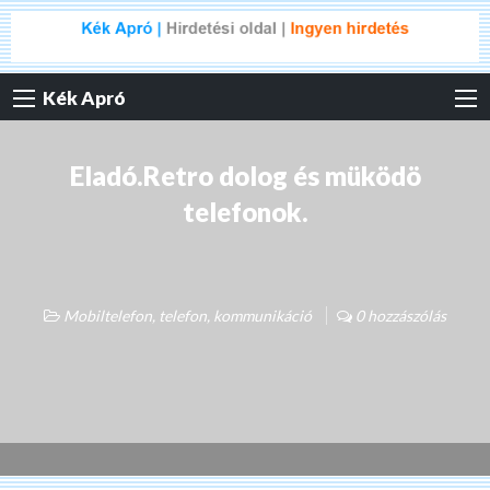
Kék Apró
Eladó.Retro dolog és müködö
telefonok.
Mobiltelefon, telefon, kommunikáció
0 hozzászólás