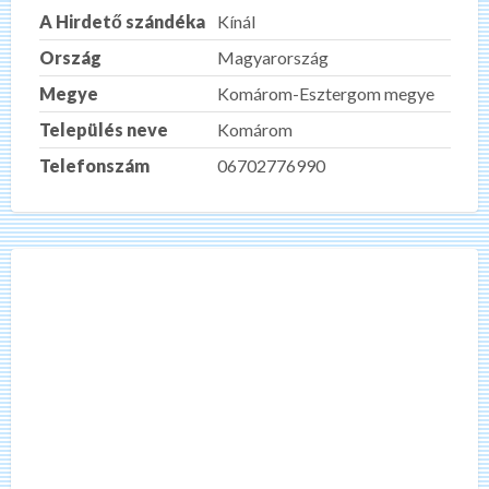
A Hirdető szándéka
Kínál
Ország
Magyarország
Megye
Komárom-Esztergom megye
Település neve
Komárom
Telefonszám
06702776990