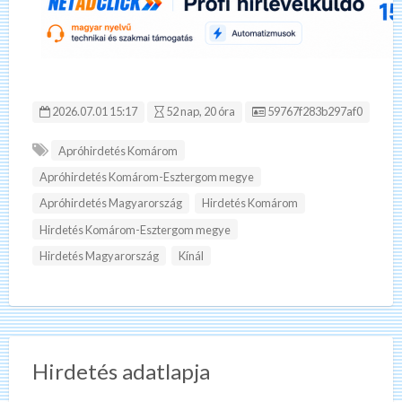
Hirdetés ID:
2026.07.01 15:17
52 nap, 20 óra
59767f283b297af0
Apróhirdetés Komárom
Apróhirdetés Komárom-Esztergom megye
Apróhirdetés Magyarország
Hirdetés Komárom
Hirdetés Komárom-Esztergom megye
Hirdetés Magyarország
Kínál
Hirdetés adatlapja