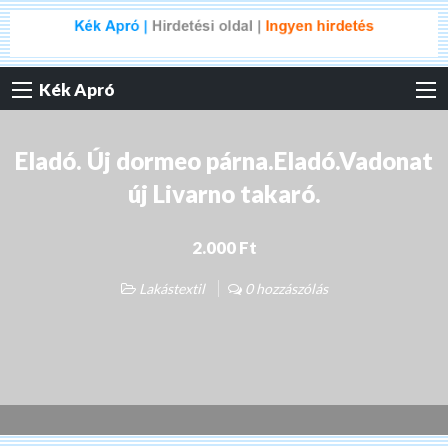
Kék Apró
Eladó. Új dormeo párna.Eladó.Vadonat
új Livarno takaró.
2.000 Ft
Lakástextil
0 hozzászólás