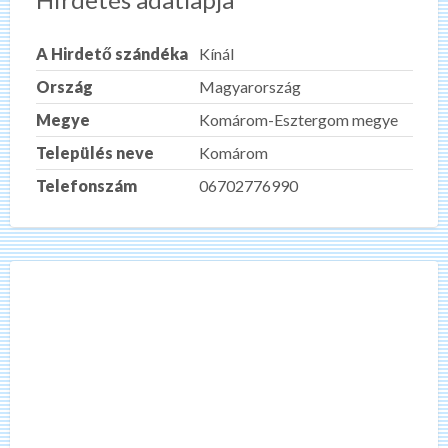
A Hirdető szándéka
Kínál
Ország
Magyarország
Megye
Komárom-Esztergom megye
Település neve
Komárom
Telefonszám
06702776990