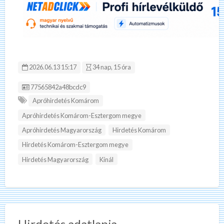
2026.06.13 15:17
34 nap, 15 óra
Hirdetés ID:
77565842a48bcdc9
Apróhirdetés Komárom
Apróhirdetés Komárom-Esztergom megye
Apróhirdetés Magyarország
Hirdetés Komárom
Hirdetés Komárom-Esztergom megye
Hirdetés Magyarország
Kínál
Hirdetés adatlapja