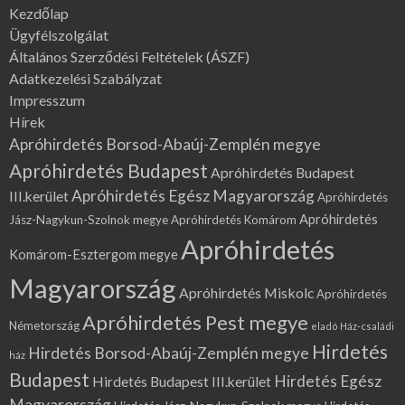
Kezdőlap
Ügyfélszolgálat
Általános Szerződési Feltételek (ÁSZF)
Adatkezelési Szabályzat
Impresszum
Hírek
Apróhirdetés Borsod-Abaúj-Zemplén megye
Apróhirdetés Budapest
Apróhirdetés Budapest
Apróhirdetés Egész Magyarország
III.kerület
Apróhirdetés
Apróhirdetés
Jász-Nagykun-Szolnok megye
Apróhirdetés Komárom
Apróhirdetés
Komárom-Esztergom megye
Magyarország
Apróhirdetés Miskolc
Apróhirdetés
Apróhirdetés Pest megye
Németország
eladó Ház-családi
Hirdetés
Hirdetés Borsod-Abaúj-Zemplén megye
ház
Budapest
Hirdetés Egész
Hirdetés Budapest III.kerület
Magyarország