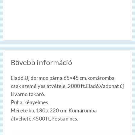
Bővebb információ
Eladó.Uj dormeo párna.65×45 cm.komáromba
csak személyes átvételel.2000 ft.Eladó.Vadonat új
Livarno takaró.
Puha, kényelmes.
Mérete kb. 180 x 220 cm. Komáromba
átvehetö.4500 ft.Posta nincs.