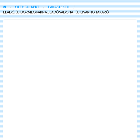
OTTHON, KERT
LAKÁSTEXTIL
ELADÓ. ÚJ DORMEO PÁRNA.ELADÓ.VADONAT ÚJ LIVARNO TAKARÓ.