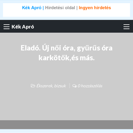
Kék Apró
Eladó. Új női óra, gyűrűs óra
karkötők,és más.
Ékszerek, bizsuk
0 hozzászólás