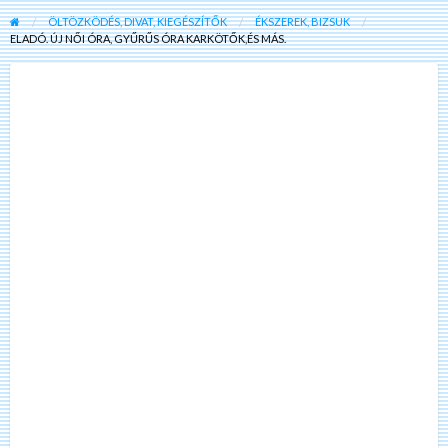
ÖLTÖZKÖDÉS, DIVAT, KIEGÉSZÍTŐK
ÉKSZEREK, BIZSUK
ELADÓ. ÚJ NŐI ÓRA, GYŰRŰS ÓRA KARKÖTŐK,ÉS MÁS.