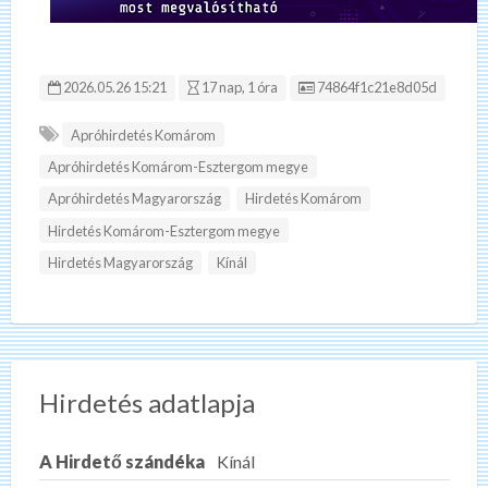
Hirdetés ID:
2026.05.26 15:21
17 nap, 1 óra
74864f1c21e8d05d
Apróhirdetés Komárom
Apróhirdetés Komárom-Esztergom megye
Apróhirdetés Magyarország
Hirdetés Komárom
Hirdetés Komárom-Esztergom megye
Hirdetés Magyarország
Kínál
Hirdetés adatlapja
A Hirdető szándéka
Kínál