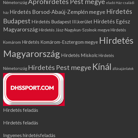
Apróhirdetés Pest megye
Németország
eladó Ház-családi
Hirdetés
Hirdetés Borsod-Abaúj-Zemplén megye
ház
Budapest
Hirdetés Egész
Hirdetés Budapest III.kerület
Magyarország
Hirdetés Jász-Nagykun-Szolnok megye
Hirdetés
Hirdetés
Hirdetés Komárom-Esztergom megye
Komárom
Magyarország
Hirdetés Miskolc
Hirdetés
Kínál
Hirdetés Pest megye
Németország
állásajánlatok
Hirdetés feladás
Hirdetés feladás
Ingyenes hirdetésfeladás