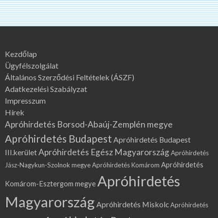
Kezdőlap
Ügyfélszolgálat
Általános Szerződési Feltételek (ÁSZF)
Adatkezelési Szabályzat
Impresszum
Hírek
Apróhirdetés Borsod-Abaúj-Zemplén megye
Apróhirdetés Budapest
Apróhirdetés Budapest
Apróhirdetés Egész Magyarország
III.kerület
Apróhirdetés
Apróhirdetés
Jász-Nagykun-Szolnok megye
Apróhirdetés Komárom
Apróhirdetés
Komárom-Esztergom megye
Magyarország
Apróhirdetés Miskolc
Apróhirdetés