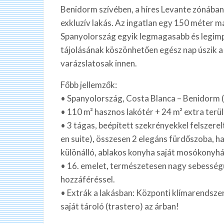
Benidorm szívében, a híres Levante zónában
exkluzív lakás. Az ingatlan egy 150 méter 
Spanyolország egyik legmagasabb és legimp
tájolásának köszönhetően egész nap úszik 
varázslatosak innen.
Főbb jellemzők:
• Spanyolország, Costa Blanca – Benidorm (
• 110 m² hasznos lakótér + 24 m² extra terüle
• 3 tágas, beépített szekrényekkel felszerel
en suite), összesen 2 elegáns fürdőszoba, h
különálló, ablakos konyha saját mosókonyháv
• 16. emelet, természetesen nagy sebességű
hozzáféréssel.
• Extrák a lakásban: Központi klímarendszer
saját tároló (trastero) az árban!