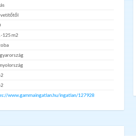
ás
vetítőtől
0
1-125 m2
zoba
gyarország
nyolország
62
62
ps://www.gammaingatlan.hu/ingatlan/127928