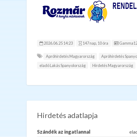
Hirdetés I
2026.06.25 14:23
147 nap, 10 óra
Gamma12
Apróhirdetés Magyarország
Apróhirdetés Spanyo
eladó Lakás Spanyolország
Hirdetés Magyarország
Hirdetés adatlapja
Szándék az ingatlannal
ela