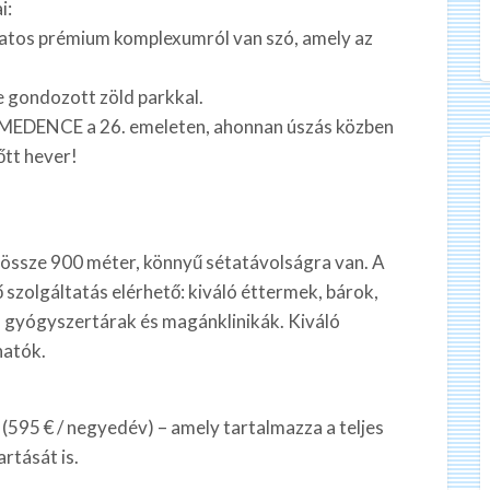
i:
álatos prémium komplexumról van szó, amely az
 gondozott zöld parkkal.
DENCE a 26. emeleten, ahonnan úszás közben
őtt hever!
össze 900 méter, könnyű sétatávolságra van. A
 szolgáltatás elérhető: kiváló éttermek, bárok,
gyógyszertárak és magánklinikák. Kiváló
hatók.
 (595 € / negyedév) – amely tartalmazza a teljes
rtását is.