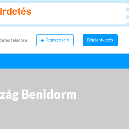
Regisztráció
Bejelentkezés
detés feladása
rszág Benidorm