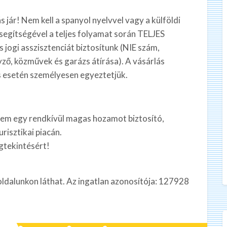
jár! Nem kell a spanyol nyelvvel vagy a külföldi
 segítségével a teljes folyamat során TELJES
 asszisztenciát biztosítunk (NIE szám,
ző, közművek és garázs átírása). A vásárlás
s esetén személyesen egyeztetjük.
nem egy rendkívül magas hozamot biztosító,
risztikai piacán.
gtekintésért!
oldalunkon láthat. Az ingatlan azonosítója: 127928