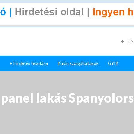
Hir
+ Hirdetés feladása
Külön szolgáltatások
GYIK
 panel lakás Spanyolo