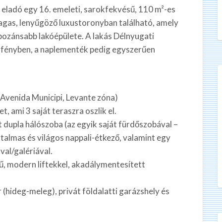
 eladó egy 16. emeleti, sarokfekvésű, 110 m²-es
magas, lenyűgöző luxustoronyban található, amely
ozánsabb lakóépülete. A lakás Délnyugati
a fényben, a naplementék pedig egyszerűen
Avenida Municipi, Levante zóna)
t, ami 3 saját teraszra oszlik el.
t dupla hálószoba (az egyik saját fürdőszobával –
atalmas és világos nappali-étkező, valamint egy
al/galériával.
, modern liftekkel, akadálymentesített
 (hideg-meleg), privát földalatti garázshely és