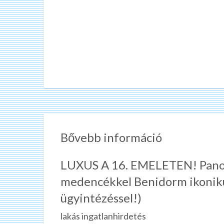
Bővebb információ
LUXUS A 16. EMELETEN! Panorá
medencékkel Benidorm ikoniku
ügyintézéssel!)
lakás ingatlanhirdetés