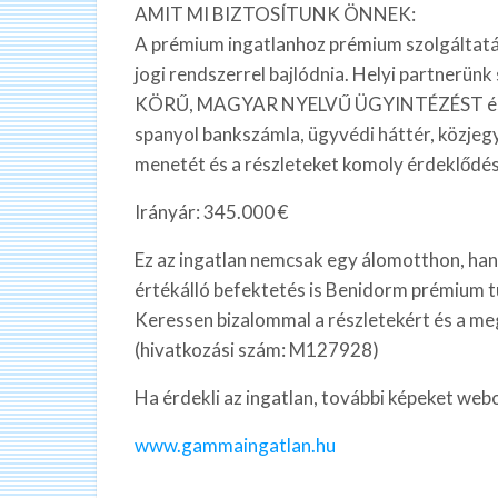
AMIT MI BIZTOSÍTUNK ÖNNEK:
A prémium ingatlanhoz prémium szolgáltatás 
jogi rendszerrel bajlódnia. Helyi partnerünk
KÖRŰ, MAGYAR NYELVŰ ÜGYINTÉZÉST és jogi
spanyol bankszámla, ügyvédi háttér, közjegy
menetét és a részleteket komoly érdeklődé
Irányár: 345.000 €
Ez az ingatlan nemcsak egy álomotthon, ha
értékálló befektetés is Benidorm prémium tu
Keressen bizalommal a részletekért és a me
(hivatkozási szám: M127928)
Ha érdekli az ingatlan, további képeket web
www.gammaingatlan.hu