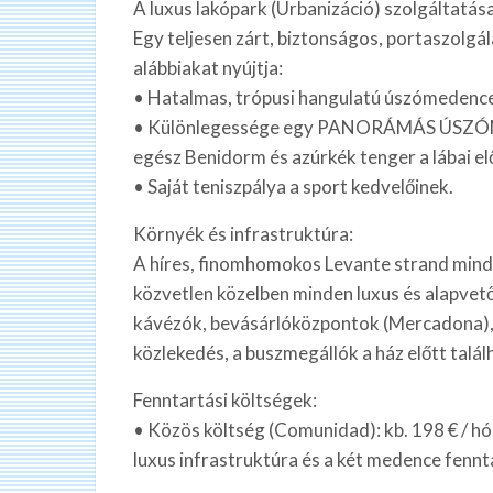
A luxus lakópark (Urbanizáció) szolgáltatása
Egy teljesen zárt, biztonságos, portaszolg
alábbiakat nyújtja:
• Hatalmas, trópusi hangulatú úszómedence
• Különlegessége egy PANORÁMÁS ÚSZÓME
egész Benidorm és azúrkék tenger a lábai el
• Saját teniszpálya a sport kedvelőinek.
Környék és infrastruktúra:
A híres, finomhomokos Levante strand mind
közvetlen közelben minden luxus és alapvető
kávézók, bevásárlóközpontok (Mercadona), 
közlekedés, a buszmegállók a ház előtt talál
Fenntartási költségek:
• Közös költség (Comunidad): kb. 198 € / hó
luxus infrastruktúra és a két medence fennta