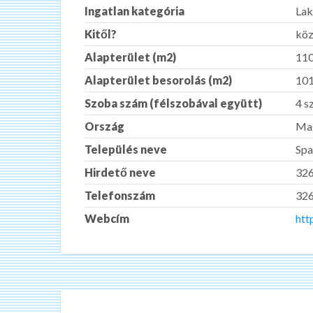
Ingatlan kategória
Lak
Kitől?
köz
Alapterület (m2)
11
Alapterület besorolás (m2)
10
Szoba szám (félszobával együtt)
4 s
Ország
Ma
Település neve
Spa
Hirdető neve
32
Telefonszám
32
Webcím
htt