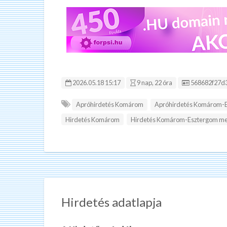
Hirdetés ID:
2026.05.18 15:17
9 nap, 22 óra
568682f27d
Apróhirdetés Komárom
Apróhirdetés Komárom-
Hirdetés Komárom
Hirdetés Komárom-Esztergom m
Hirdetés adatlapja