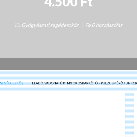
4.500 Ft
Gyógyászati segédeszköz
0 hozzászólás
 SEGÉDESZKÖZ
ELADÓ. VADONATÚJ!! M3 OKOSKARKÖTŐ – PULZUSMÉRŐ FUNKCI