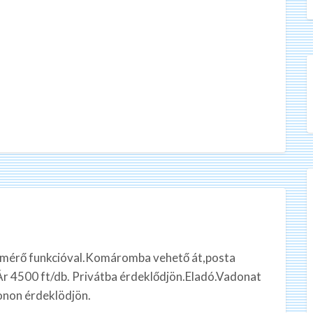
smérő funkcióval.Komáromba vehető át,posta
u.Ár 4500 ft/db. Privátba érdeklődjön.Eladó.Vadonat
onon érdeklödjön.