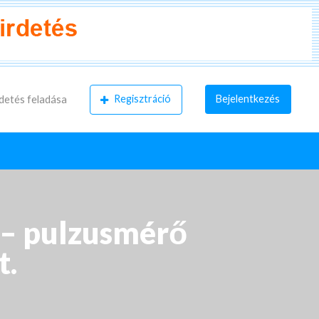
Regisztráció
Bejelentkezés
detés feladása
 – pulzusmérő
t.