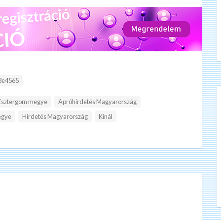
3e4565
Esztergom megye
Apróhirdetés Magyarország
egye
Hirdetés Magyarország
Kínál