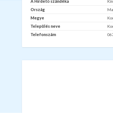
A Hirdető szándéka
Kín
Ország
Ma
Megye
Ko
Település neve
Ko
Telefonszám
06