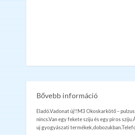
Bővebb információ
Eladó.Vadonat új!!M3 Okoskarkötő – pulzu
nincs.Van egy fekete sziju és egy piros szij
uj gyogyászati termékek,dobozukban.Telef