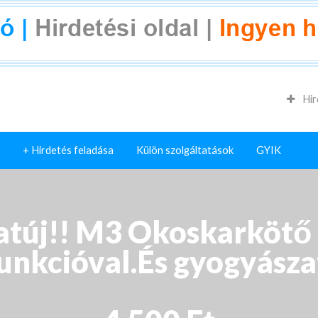
Hir
+ Hirdetés feladása
Külön szolgáltatások
GYIK
atúj!! M3 Okoskarkötő
unkcióval.És gyogyásza