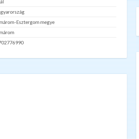
ál
gyarország
márom-Esztergom megye
márom
702776990