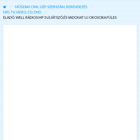
MŰSZAKI CIKK, GÉP, SZERSZÁM, BERENDEZÉS
HIFI, TV, VIDEO, CD, DVD
ELADÓ. WELL RÁDIOS MP 3 LEJÁTSZÓ,ÉS VADONAT UJ OKOSORA.FÜLES