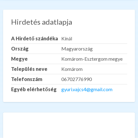
Hirdetés adatlapja
A Hirdető szándéka
Kínál
Ország
Magyarország
Megye
Komárom-Esztergom megye
Település neve
Komárom
Telefonszám
06702776990
Egyéb elérhetőség
gyuri.vajcs4@gmail.com