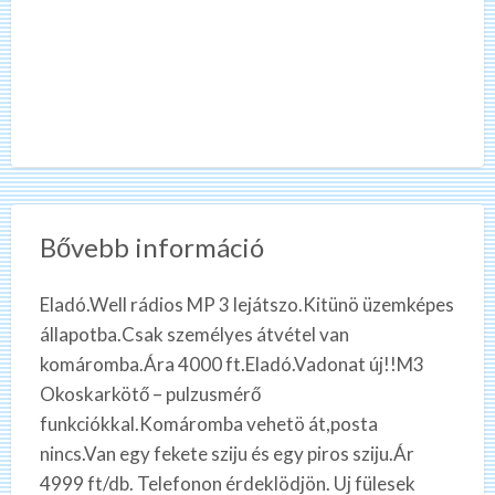
Bővebb információ
Eladó.Well rádios MP 3 lejátszo.Kitünö üzemképes
állapotba.Csak személyes átvétel van
komáromba.Ára 4000 ft.Eladó.Vadonat új!!M3
Okoskarkötő – pulzusmérő
funkciókkal.Komáromba vehetö át,posta
nincs.Van egy fekete sziju és egy piros sziju.Ár
4999 ft/db. Telefonon érdeklödjön. Uj fülesek