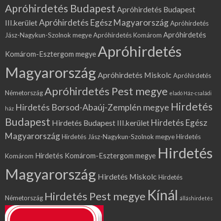
Apróhirdetés Budapest
Apróhirdetés Budapest
Apróhirdetés Egész Magyarország
III.kerület
Apróhirdetés
Apróhirdetés
Jász-Nagykun-Szolnok megye
Apróhirdetés Komárom
Apróhirdetés
Komárom-Esztergom megye
Magyarország
Apróhirdetés Miskolc
Apróhirdetés
Apróhirdetés Pest megye
Németország
eladó Ház-családi
Hirdetés
Hirdetés Borsod-Abaúj-Zemplén megye
ház
Budapest
Hirdetés Egész
Hirdetés Budapest III.kerület
Magyarország
Hirdetés Jász-Nagykun-Szolnok megye
Hirdetés
Hirdetés
Hirdetés Komárom-Esztergom megye
Komárom
Magyarország
Hirdetés Miskolc
Hirdetés
Kínál
Hirdetés Pest megye
Németország
álláshirdetés