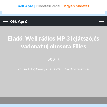
Kék Apró
Eladó. Well rádios MP 3 lejátszó,és
vadonat uj okosora.Füles
500 Ft
HIFI, TV, Video, CD, DVD
0 hozzászólás