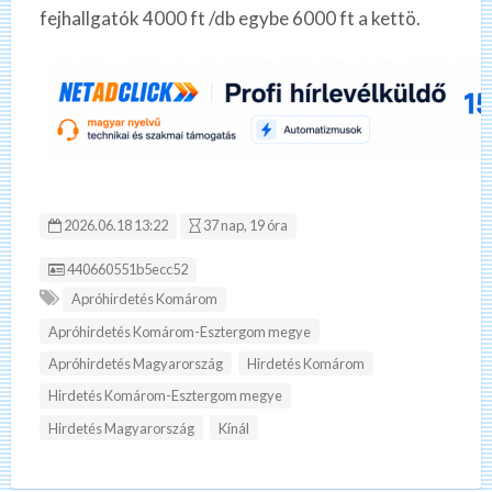
fejhallgatók 4000 ft /db egybe 6000 ft a kettö.
2026.06.18 13:22
37 nap, 19 óra
Hirdetés ID:
440660551b5ecc52
Apróhirdetés Komárom
Apróhirdetés Komárom-Esztergom megye
Apróhirdetés Magyarország
Hirdetés Komárom
Hirdetés Komárom-Esztergom megye
Hirdetés Magyarország
Kínál