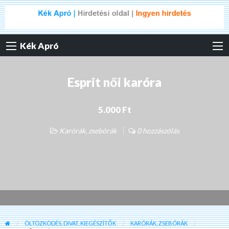
Kék Apró
Esprit női karóra
5.000 Ft
Karórák, zsebórák
0 hozzászólás
ÖLTÖZKÖDÉS, DIVAT, KIEGÉSZÍTŐK
KARÓRÁK, ZSEBÓRÁK