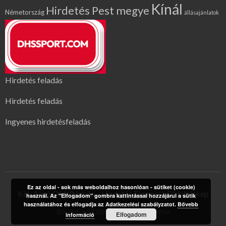
Kínál
Hirdetés Pest megye
Németország
állásajánlatok
Hirdetés feladás
Hirdetés feladás
Ingyenes hirdetésfeladás
Ez az oldal - sok más weboldalhoz hasonlóan - sütiket (cookie)
Kék Apró Oldaltérkép
Hirdetés Expressz Oldaltérkép
használ. Az "Elfogadom" gombra kattintással hozzájárul a sütik
használatához és elfogadja az Adatkezelési szabályzatot.
Bővebb
© Kék Apró 2020 | Minden jog fenntartva
Elfogadom
információ