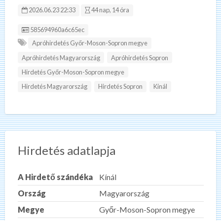
2026.06.23 22:33
44 nap, 14 óra
Hirdetés ID:
585694960a6c65ec
Apróhirdetés Győr-Moson-Sopron megye
Apróhirdetés Magyarország
Apróhirdetés Sopron
Hirdetés Győr-Moson-Sopron megye
Hirdetés Magyarország
Hirdetés Sopron
Kínál
Hirdetés adatlapja
A Hirdető szándéka
Kínál
Ország
Magyarország
Megye
Győr-Moson-Sopron megye