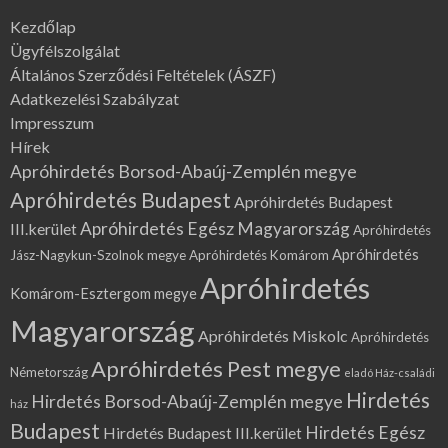
Kezdőlap
Ügyfélszolgálat
Általános Szerződési Feltételek (ÁSZF)
Adatkezelési Szabályzat
Impresszum
Hírek
Apróhirdetés Borsod-Abaúj-Zemplén megye
Apróhirdetés Budapest
Apróhirdetés Budapest
Apróhirdetés Egész Magyarország
III.kerület
Apróhirdetés
Apróhirdetés
Jász-Nagykun-Szolnok megye
Apróhirdetés Komárom
Apróhirdetés
Komárom-Esztergom megye
Magyarország
Apróhirdetés Miskolc
Apróhirdetés
Apróhirdetés Pest megye
Németország
eladó Ház-családi
Hirdetés
Hirdetés Borsod-Abaúj-Zemplén megye
ház
Budapest
Hirdetés Egész
Hirdetés Budapest III.kerület