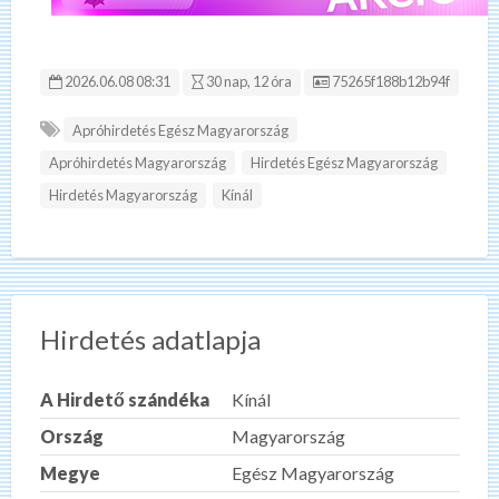
Hirdetés ID:
2026.06.08 08:31
30 nap, 12 óra
75265f188b12b94f
Apróhirdetés Egész Magyarország
Apróhirdetés Magyarország
Hirdetés Egész Magyarország
Hirdetés Magyarország
Kínál
Hirdetés adatlapja
A Hirdető szándéka
Kínál
Ország
Magyarország
Megye
Egész Magyarország