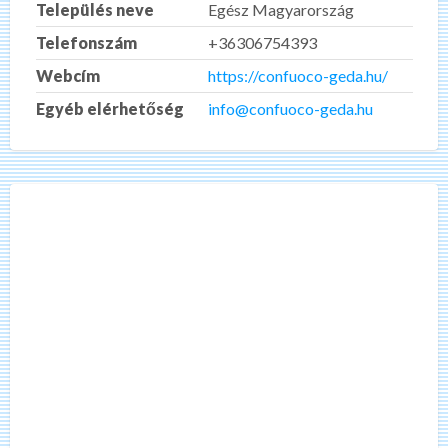
Település neve
Egész Magyarország
Telefonszám
+36306754393
Webcím
https://confuoco-geda.hu/
Egyéb elérhetőség
info@confuoco-geda.hu