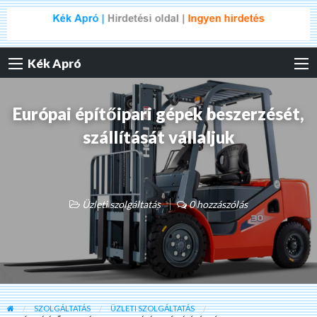
Kék Apró
Európai építőipari gépek beszerzését,
szállítását vállaljuk
Üzleti szolgáltatás
0 hozzászólás
SZOLGÁLTATÁS
ÜZLETI SZOLGÁLTATÁS