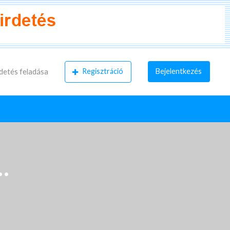
Regisztráció
Bejelentkezés
detés feladása
…