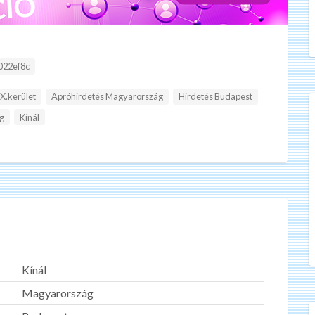
:
022ef8c
X.kerület
Apróhirdetés Magyarország
Hirdetés Budapest
g
Kínál
Kínál
Magyarország