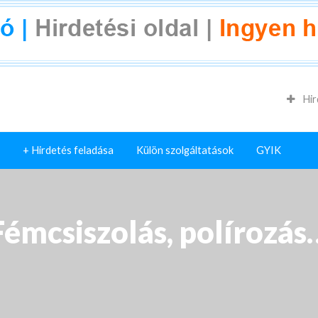
Hir
+ Hirdetés feladása
Külön szolgáltatások
GYIK
Fémcsiszolás, polírozás