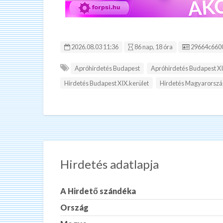
Hirdetés ID
2026.08.03 11:36
86 nap, 18 óra
29664c660
Apróhirdetés Budapest
Apróhirdetés Budapest XI
Hirdetés Budapest XIX.kerület
Hirdetés Magyarorszá
Hirdetés adatlapja
A Hirdető szándéka
Ország