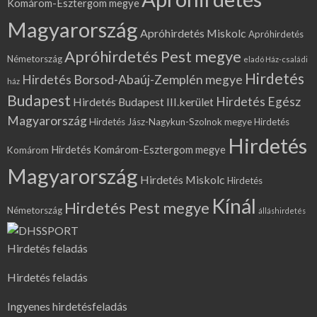
Komárom-Esztergom megye
Magyarország
Apróhirdetés Miskolc
Apróhirdetés
Apróhirdetés Pest megye
Németország
eladó Ház-családi
Hirdetés
Hirdetés Borsod-Abaúj-Zemplén megye
ház
Budapest
Hirdetés Egész
Hirdetés Budapest III.kerület
Magyarország
Hirdetés Jász-Nagykun-Szolnok megye
Hirdetés
Hirdetés
Hirdetés Komárom-Esztergom megye
Komárom
Magyarország
Hirdetés Miskolc
Hirdetés
Kínál
Hirdetés Pest megye
Németország
álláshirdetés
Hirdetés feladás
Hirdetés feladás
Ingyenes hirdetésfeladás