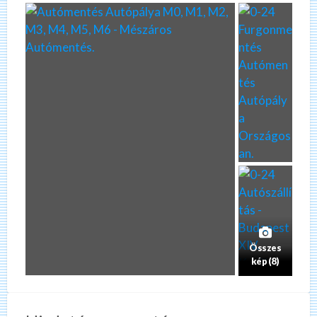
Összes
kép (8)