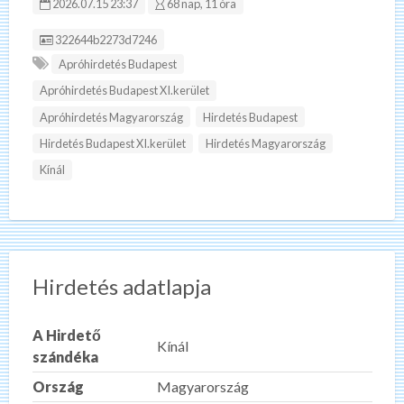
2026.07.15 23:37
68 nap, 11 óra
Hirdetés ID:
322644b2273d7246
Apróhirdetés Budapest
Apróhirdetés Budapest XI.kerület
Apróhirdetés Magyarország
Hirdetés Budapest
Hirdetés Budapest XI.kerület
Hirdetés Magyarország
Kínál
Hirdetés adatlapja
A Hirdető
Kínál
szándéka
Ország
Magyarország