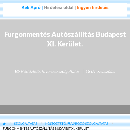
Furgonmentés Autószállítás Budapest
XI. Kerület.
Költöztető, fuvarozó szolgáltatás
0 hozzászólás
SZOLGÁLTATÁS
KÖLTÖZTETŐ, FUVAROZÓ SZOLGÁLTATÁS
FURGONMENTÉS AUTÓSZÁLLÍTÁS BUDAPEST XI. KERÜLET.