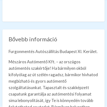
Bővebb információ
Furgonmentés Autószállítás Budapest XI. Kerület.
Mészáros Autómentő Kft. – az országos
autómentés szakértője! Ha bármilyen okból
kifolyólag az út szélén ragadsz, bármikor hívhatod
megbízható és gyors autómentő
szolgáltatásunkat. Tapasztalt és szakképzett
csapatunk garantálja az autómentési folyamat
sima lebonyolítását, így Te is könnyedén tovább
folytathatod az utadat. Bármilyen helyzetben