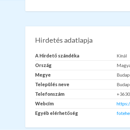
Hirdetés adatlapja
A Hirdető szándéka
Kínál
Ország
Magya
Megye
Budap
Település neve
Budap
Telefonszám
+3630
Webcím
https:
Egyéb elérhetőség
foteh