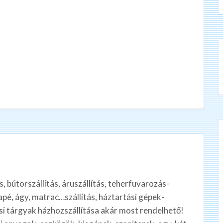
, bútorszállítás, áruszállítás, teherfuvarozás-
apé, ágy, matrac…szállítás, háztartási gépek-
 tárgyak házhozszállítása akár most rendelhető!