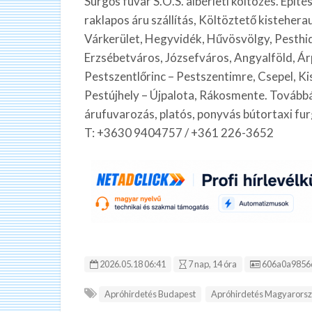
Sürgős fuvar S.O.S. albérleti költözés. Épít
raklapos áru szállítás, Költöztető kisteher
Várkerület, Hegyvidék, Hűvösvölgy, Pesthid
Erzsébetváros, Józsefváros, Angyalföld, Ár
Pestszentlőrinc – Pestszentimre, Csepel, Ki
Pestújhely – Újpalota, Rákosmente. Továbbá 
árufuvarozás, platós, ponyvás bútortaxi fu
T: +3630 9404757 / +361 226-3652
Hirdetés ID:
2026.05.18 06:41
7 nap, 14 óra
606a0a9856
Apróhirdetés Budapest
Apróhirdetés Magyarors