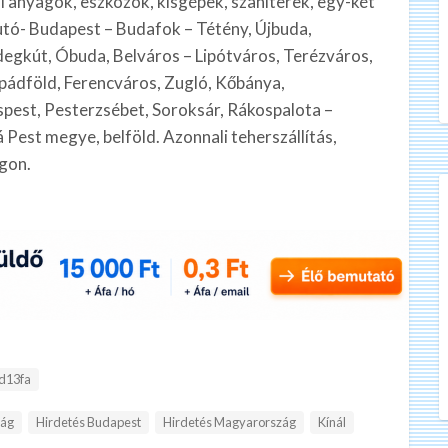
ési anyagok, eszközök, kisgépek, szaniterek, egy-két
autó- Budapest – Budafok – Tétény, Újbuda,
egkút, Óbuda, Belváros – Lipótváros, Terézváros,
pádföld, Ferencváros, Zugló, Kőbánya,
spest, Pesterzsébet, Soroksár, Rákospalota –
Pest megye, belföld. Azonnali teherszállítás,
rgon.
d13fa
zág
Hirdetés Budapest
Hirdetés Magyarország
Kínál