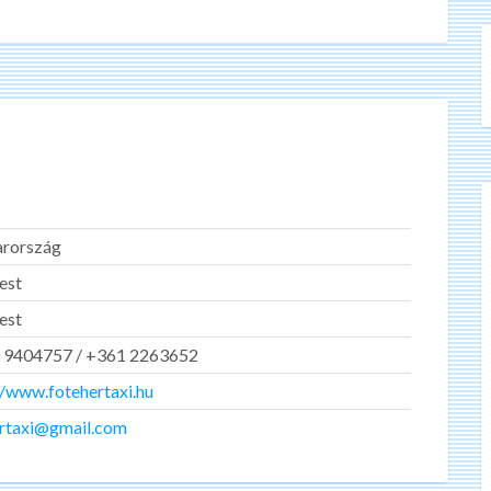
rország
est
est
 9404757 / +361 2263652
//www.fotehertaxi.hu
ertaxi@gmail.com