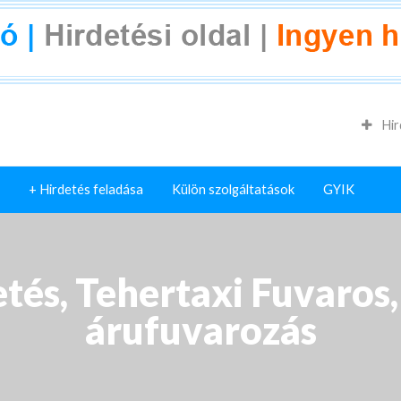
Hir
+ Hirdetés feladása
Külön szolgáltatások
GYIK
tés, Tehertaxi Fuvaros,
árufuvarozás