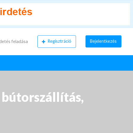
Regisztráció
Bejelentkezés
detés feladása
 bútorszállítás,