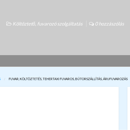
Költöztető, fuvarozó szolgáltatás
0 hozzászólás
S
FUVAR, KÖLTÖZTETÉS, TEHERTAXI FUVAROS, BÚTORSZÁLLÍTÁS, ÁRUFUVAROZÁS