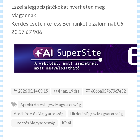
Ezzel a legjobb játékokat nyerheted meg
Magadnak!!
Kérdés esetén keress Bennünket bizalommal: 06
20 57 67 906
Hirdetés ID:
2026.05.14 09:15
4 nap, 19 óra
6066a057679c7e52
Apróhirdetés Egész Magyarország
Apróhirdetés Magyarország
Hirdetés Egész Magyarország
Hirdetés Magyarország
Kínál