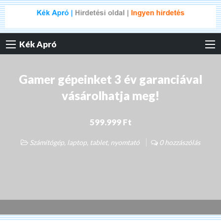
Kék Apró
Gamer gépeinket 3 év garanciával
vásárolhatja meg!
599.999 Ft
Számítógép, laptop, tablet, nyomtató
0 hozzászólás