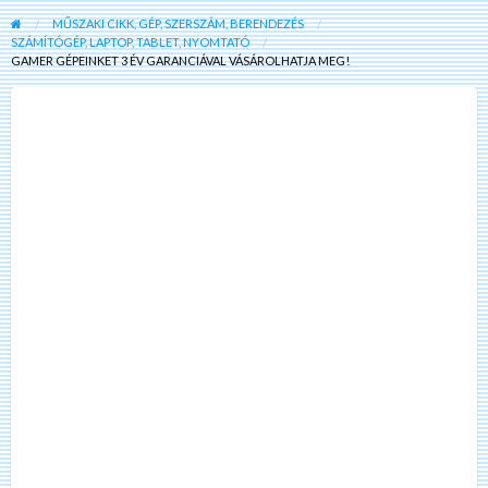
MŰSZAKI CIKK, GÉP, SZERSZÁM, BERENDEZÉS
SZÁMÍTÓGÉP, LAPTOP, TABLET, NYOMTATÓ
GAMER GÉPEINKET 3 ÉV GARANCIÁVAL VÁSÁROLHATJA MEG!