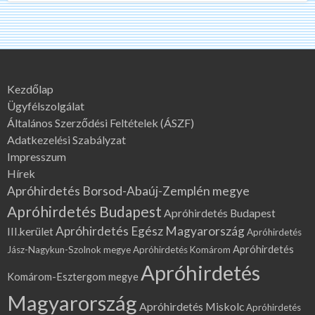
Kezdőlap
Ügyfélszolgálat
Általános Szerződési Feltételek (ÁSZF)
Adatkezelési Szabályzat
Impresszum
Hírek
Apróhirdetés Borsod-Abaúj-Zemplén megye
Apróhirdetés Budapest
Apróhirdetés Budapest
Apróhirdetés Egész Magyarország
III.kerület
Apróhirdetés
Apróhirdetés
Jász-Nagykun-Szolnok megye
Apróhirdetés Komárom
Apróhirdetés
Komárom-Esztergom megye
Magyarország
Apróhirdetés Miskolc
Apróhirdetés