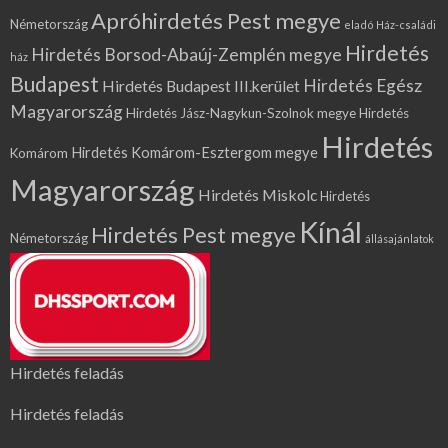
Apróhirdetés Pest megye
Németország
eladó Ház-családi
Hirdetés
Hirdetés Borsod-Abaúj-Zemplén megye
ház
Budapest
Hirdetés Egész
Hirdetés Budapest III.kerület
Magyarország
Hirdetés Jász-Nagykun-Szolnok megye
Hirdetés
Hirdetés
Hirdetés Komárom-Esztergom megye
Komárom
Magyarország
Hirdetés Miskolc
Hirdetés
Kínál
Hirdetés Pest megye
Németország
állásajánlatok
Hirdetés feladás
Hirdetés feladás