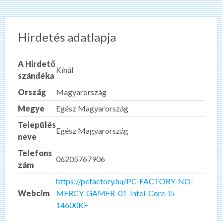
Hirdetés adatlapja
A Hirdető
Kínál
szándéka
Ország
Magyarország
Megye
Egész Magyarország
Település
Egész Magyarország
neve
Telefons
06205767906
zám
https://pcfactory.hu/PC-FACTORY-NO-
Webcím
MERCY-GAMER-01-Intel-Core-i5-
14600KF