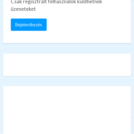
Csak regisztrált felhasználók küldhetnek
üzeneteket
Bejelentkezés