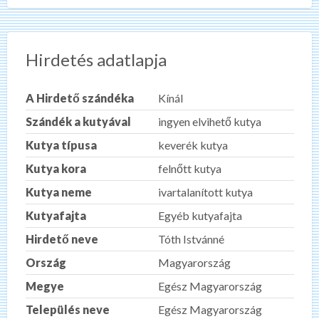
Hirdetés adatlapja
A Hirdető szándéka
Kínál
Szándék a kutyával
ingyen elvihető kutya
Kutya típusa
keverék kutya
Kutya kora
felnőtt kutya
Kutya neme
ivartalanított kutya
Kutyafajta
Egyéb kutyafajta
Hirdető neve
Tóth Istvánné
Ország
Magyarország
Megye
Egész Magyarország
Település neve
Egész Magyarország