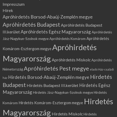
Impresszum
Hírek
Apróhirdetés Borsod-Abaúj-Zemplén megye
Apróhirdetés Budapest
Apróhirdetés Budapest
Apróhirdetés Egész Magyarország
III.kerület
Apróhirdetés
Apróhirdetés
Jász-Nagykun-Szolnok megye
Apróhirdetés Komárom
Apróhirdetés
Komárom-Esztergom megye
Magyarország
Apróhirdetés Miskolc
Apróhirdetés
Apróhirdetés Pest megye
Németország
eladó Ház-családi
Hirdetés
Hirdetés Borsod-Abaúj-Zemplén megye
ház
Budapest
Hirdetés Egész
Hirdetés Budapest III.kerület
Magyarország
Hirdetés Jász-Nagykun-Szolnok megye
Hirdetés
Hirdetés
Hirdetés Komárom-Esztergom megye
Komárom
Magyarország
Hirdetés Miskolc
Hirdetés