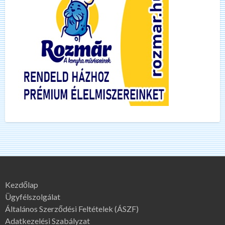
Kezdőlap
Ügyfélszolgálat
Általános Szerződési Feltételek (ÁSZF)
Adatkezelési Szabályzat