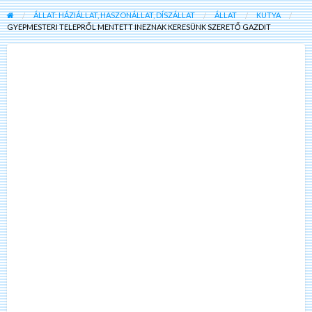
ÁLLAT: HÁZIÁLLAT, HASZONÁLLAT, DÍSZÁLLAT
ÁLLAT
KUTYA
GYEPMESTERI TELEPRŐL MENTETT INEZNAK KERESÜNK SZERETŐ GAZDIT