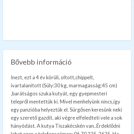
Bővebb információ
Inezt, ezt a 4 év körüli, oltott,chippelt,
ivartalanított (Súly:30 kg, marmagasság:45 cm)
,barátságos szuka kutyát, egy gyepmesteri
telepről mentettük ki. Mivel menhelyünk nincs,így
egy panzióba helyeztük el. Sürgősen keresünk neki
egy szerető gazdit, aki végre elfeledteti vele a sok
hányódást. A kutya Tiszakécskén van..Érdeklődni
lehet ezen a telefonszámon: 06 70 325-2625. Ha