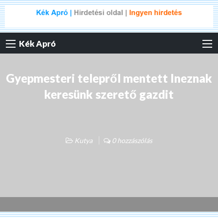
Kék Apró
Gyepmesteri telepről mentett Ineznak
keresünk szerető gazdit
Kutya
0 hozzászólás