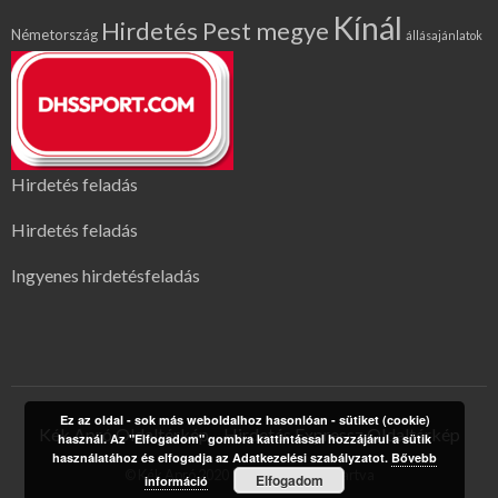
Kínál
Hirdetés Pest megye
Németország
állásajánlatok
Hirdetés feladás
Hirdetés feladás
Ingyenes hirdetésfeladás
Ez az oldal - sok más weboldalhoz hasonlóan - sütiket (cookie)
Kék Apró Oldaltérkép
Hirdetés Expressz Oldaltérkép
használ. Az "Elfogadom" gombra kattintással hozzájárul a sütik
használatához és elfogadja az Adatkezelési szabályzatot.
Bővebb
© Kék Apró 2020 | Minden jog fenntartva
Elfogadom
információ