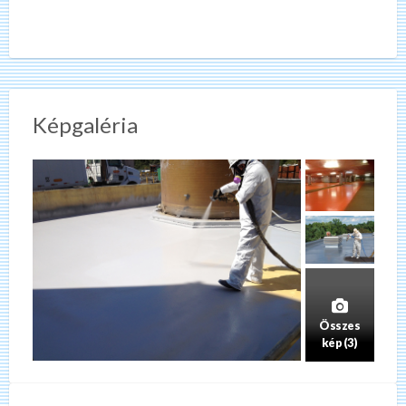
Képgaléria
Összes
kép (3)