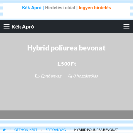
Kék Apró
Hybrid poliurea bevonat
1.500 Ft
Építőanyag
0 hozzászólás
OTTHON, KERT
ÉPÍTŐANYAG
HYBRID POLIUREA BEVONAT