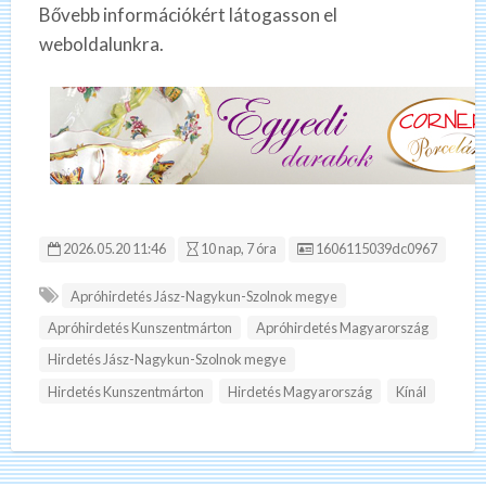
Bővebb információkért látogasson el
weboldalunkra.
Hirdetés ID:
2026.05.20 11:46
10 nap, 7 óra
1606115039dc0967
Apróhirdetés Jász-Nagykun-Szolnok megye
Apróhirdetés Kunszentmárton
Apróhirdetés Magyarország
Hirdetés Jász-Nagykun-Szolnok megye
Hirdetés Kunszentmárton
Hirdetés Magyarország
Kínál