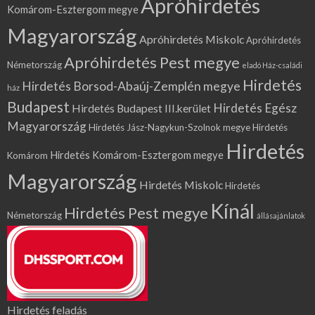
Apróhirdetés
Komárom-Esztergom megye
Magyarország
Apróhirdetés Miskolc
Apróhirdetés
Apróhirdetés Pest megye
Németország
eladó Ház-családi
Hirdetés
Hirdetés Borsod-Abaúj-Zemplén megye
ház
Budapest
Hirdetés Egész
Hirdetés Budapest III.kerület
Magyarország
Hirdetés Jász-Nagykun-Szolnok megye
Hirdetés
Hirdetés
Hirdetés Komárom-Esztergom megye
Komárom
Magyarország
Hirdetés Miskolc
Hirdetés
Kínál
Hirdetés Pest megye
Németország
állásajánlatok
Hirdetés feladás