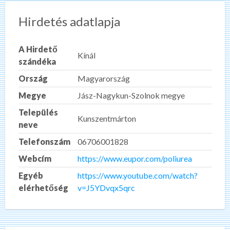
Hirdetés adatlapja
A Hirdető
Kínál
szándéka
Ország
Magyarország
Megye
Jász-Nagykun-Szolnok megye
Település
Kunszentmárton
neve
Telefonszám
06706001828
Webcím
https://www.eupor.com/poliurea
Egyéb
https://www.youtube.com/watch?
elérhetőség
v=J5YDvqx5qrc