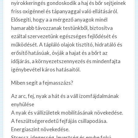
nyirokkeringés gondoskodik a haj és bőr sejtjeinek
friss oxigénnel és tápanyaggal való ellátásáról.
Elősegíti, hogy a a mérgező anyagok minél
hamarabb távozzanak testünkből, biztosítva
ezáltal szervezetünk egészséges fejlődését és
működését. A tápláló olajok tisztító, hidratáló és
erősítő hatásúak, óvják a hajat és a bőrt az
időjárás, a környezetszennyezés és mindenfajta
igénybevétel káros hatásaitól.
Miben segít a fejmasszázs?
Az arc, fej, nyak a hát és a váll izomfájdalmának
enyhülése
A nyak és vállízületek mobilitásának növekedése.
A feszültségeredetű fejfájás csillapodása.
Energiaszint növekedése.
Stressz, idegesség, levertség és enyhe fokú