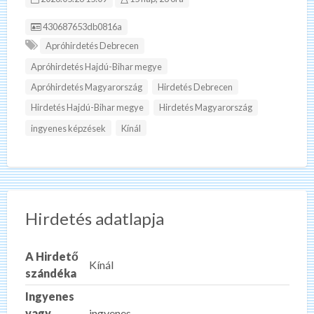
Hirdetés ID:
430687653db0816a
Apróhirdetés Debrecen
Apróhirdetés Hajdú-Bihar megye
Apróhirdetés Magyarország
Hirdetés Debrecen
Hirdetés Hajdú-Bihar megye
Hirdetés Magyarország
ingyenes képzések
Kínál
Hirdetés adatlapja
A Hirdető
Kínál
szándéka
Ingyenes
vagy
ingyenes