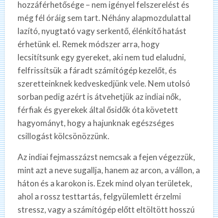
hozzáférhetősége – nem igényel felszerelést és
még fél óráig sem tart. Néhány alapmozdulattal
lazító, nyugtató vagy serkentő, élénkítő hatást
érhetünk el. Remek módszer arra, hogy
lecsitítsunk egy gyereket, aki nem tud elaludni,
felfrissítsük a fáradt számítógép kezelőt, és
szeretteinknek kedveskedjünk vele. Nem utolsó
sorban pedig azért is átvehetjük az indiai nők,
férfiak és gyerekek által ősidők óta követett
hagyományt, hogy a hajunknak egészséges
csillogást kölcsönözzünk.
Az indiai fejmasszázst nemcsak a fejen végezzük,
mint azt a neve sugallja, hanem az arcon, a vállon, a
háton és a karokon is. Ezek mind olyan területek,
ahol a rossz testtartás, felgyülemlett érzelmi
stressz, vagy a számítógép előtt eltöltött hosszú