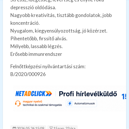
depresszió oldódása.
Nagyobb kreativitás, tisztább gondolatok, jobb
koncentráció.
Nyugalom, kiegyensúlyozottság, jó közérzet.
Pihentetőbb, firssítő alvás.
Mélyebb, lassabb légzés.
Erősebb immunrendszer
Felnőttképzési nyilvántartási szám:
B/2020/000926
2026.05.26 15:09
15 nap, 23 óra