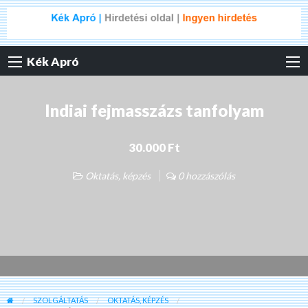
Kék Apró
Indiai fejmasszázs tanfolyam
30.000 Ft
Oktatás, képzés
0 hozzászólás
SZOLGÁLTATÁS
OKTATÁS, KÉPZÉS