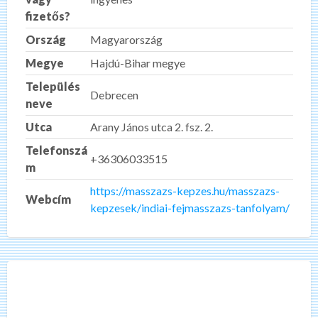
fizetős?
Ország
Magyarország
Megye
Hajdú-Bihar megye
Település
Debrecen
neve
Utca
Arany János utca 2. fsz. 2.
Telefonszá
+36306033515
m
https://masszazs-kepzes.hu/masszazs-
Webcím
kepzesek/indiai-fejmasszazs-tanfolyam/