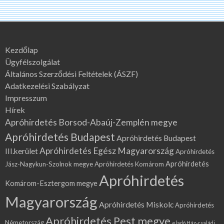
Kezdőlap
Ügyfélszolgálat
Általános Szerződési Feltételek (ÁSZF)
Adatkezelési Szabályzat
Impresszum
Hírek
Apróhirdetés Borsod-Abaúj-Zemplén megye
Apróhirdetés Budapest
Apróhirdetés Budapest
Apróhirdetés Egész Magyarország
III.kerület
Apróhirdetés
Apróhirdetés
Jász-Nagykun-Szolnok megye
Apróhirdetés Komárom
Apróhirdetés
Komárom-Esztergom megye
Magyarország
Apróhirdetés Miskolc
Apróhirdetés
Apróhirdetés Pest megye
Németország
eladó Ház-családi