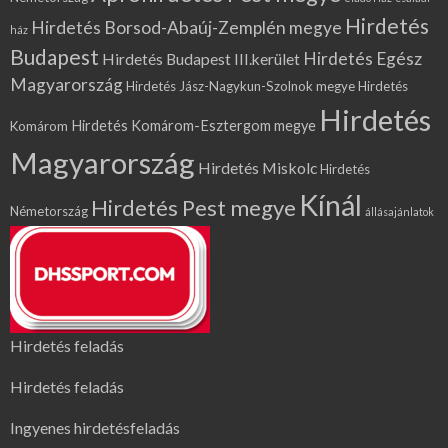
Hirdetés
Hirdetés Borsod-Abaúj-Zemplén megye
ház
Budapest
Hirdetés Egész
Hirdetés Budapest III.kerület
Magyarország
Hirdetés Jász-Nagykun-Szolnok megye
Hirdetés
Hirdetés
Hirdetés Komárom-Esztergom megye
Komárom
Magyarország
Hirdetés Miskolc
Hirdetés
Kínál
Hirdetés Pest megye
Németország
állásajánlatok
Hirdetés feladás
Hirdetés feladás
Ingyenes hirdetésfeladás