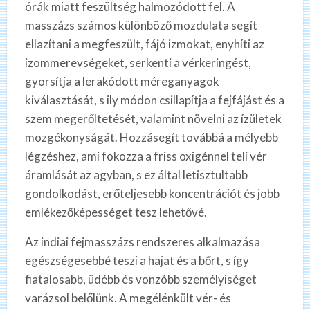
órák miatt feszültség halmozódott fel. A
masszázs számos különböző mozdulata segít
ellazítani a megfeszült, fájó izmokat, enyhíti az
izommerevségeket, serkenti a vérkeringést,
gyorsítja a lerakódott méreganyagok
kiválasztását, s ily módon csillapítja a fejfájást és a
szem megerőltetését, valamint növelni az ízületek
mozgékonyságát. Hozzásegít továbbá a mélyebb
légzéshez, ami fokozza a friss oxigénnel teli vér
áramlását az agyban, s ez által letisztultabb
gondolkodást, erőteljesebb koncentrációt és jobb
emlékezőképességet tesz lehetővé.
Az indiai fejmasszázs rendszeres alkalmazása
egészségesebbé teszi a hajat és a bőrt, s így
fiatalosabb, üdébb és vonzóbb személyiséget
varázsol belőlünk. A megélénkült vér- és