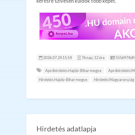
kérésre szívesen küldök több képet.
Hirdetés ID
2026.07.24 15:14
76 nap, 12 óra
5556974df
Apróhirdetés Hajdú-Bihar megye
Apróhirdetés 
Hirdetés Hajdú-Bihar megye
Hirdetés Magyarország
Hirdetés adatlapja