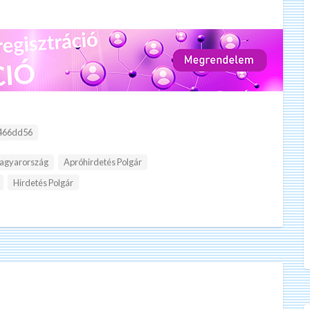
:
466dd56
Magyarország
Apróhirdetés Polgár
Hirdetés Polgár