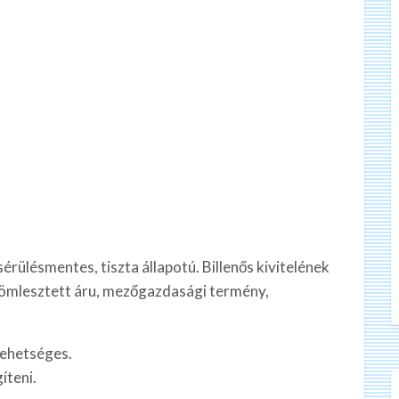
rülésmentes, tiszta állapotú. Billenős kivitelének
 ömlesztett áru, mezőgazdasági termény,
lehetséges.
íteni.