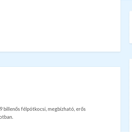
billenős félpótkocsi, megbízható, erős
otban.