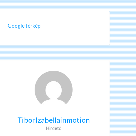
Google térkép
TiborIzabellainmotion
Hirdető