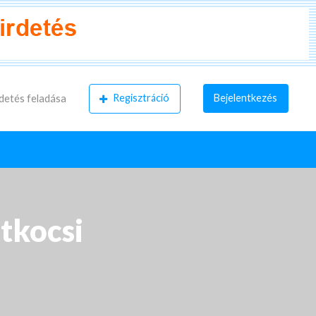
Regisztráció
Bejelentkezés
detés feladása
tkocsi