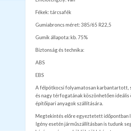
Fékek: tárcsafék
Gumiabroncs méret: 385/65 R22,5
Gumik állapota: kb. 75%
Biztonság és technika:
ABS
EBS
A félpótkocsi folyamatosan karbantartott, sé
és nagy térfogatának köszönhetően ideális
építőipari anyagok szállítására.
Megtekintés előre egyeztetett időpontban 
Igény esetén járműszállításban is tudunk seg