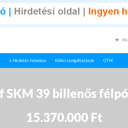
Hir
+ Hirdetés feladása
Külön szolgáltatások
GYIK
 SKM 39 billenős félpó
15.370.000 Ft