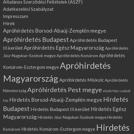
Általános Szerződési Feltételek (ÁSZF)
Adatkezelési Szabályzat
Impresszum
Hírek
Apróhirdetés Borsod-Abaúj-Zemplén megye
Apróhirdetés Budapest
Apróhirdetés Budapest
Apróhirdetés Egész Magyarország
III.kerület
Apróhirdetés
Apróhirdetés
Jász-Nagykun-Szolnok megye
Apróhirdetés Komárom
Apróhirdetés
Komárom-Esztergom megye
Magyarország
Apróhirdetés Miskolc
Apróhirdetés
Apróhirdetés Pest megye
Németország
eladó Ház-családi
Hirdetés
Hirdetés Borsod-Abaúj-Zemplén megye
ház
Budapest
Hirdetés Egész
Hirdetés Budapest III.kerület
Magyarország
Hirdetés Jász-Nagykun-Szolnok megye
Hirdetés
Hirdetés
Hirdetés Komárom-Esztergom megye
Komárom