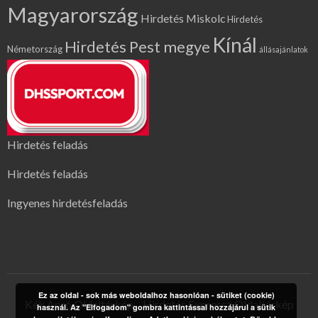
Magyarország
Hirdetés Miskolc
Hirdetés
Kínál
Hirdetés Pest megye
Németország
állásajánlatok
Hirdetés feladás
Hirdetés feladás
Ingyenes hirdetésfeladás
Ez az oldal - sok más weboldalhoz hasonlóan - sütiket (cookie)
Kék Apró Oldaltérkép
Hirdetés Expressz Oldaltérkép
használ. Az "Elfogadom" gombra kattintással hozzájárul a sütik