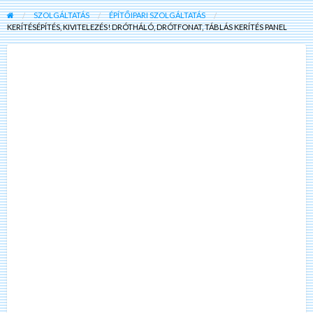
SZOLGÁLTATÁS
ÉPÍTŐIPARI SZOLGÁLTATÁS
KERÍTÉSÉPÍTÉS, KIVITELEZÉS! DRÓTHÁLÓ, DRÓTFONAT, TÁBLÁS KERÍTÉS PANEL