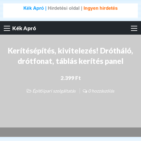
Kék Apró
Kerítésépítés, kivitelezés! Drótháló,
drótfonat, táblás kerítés panel
2.399 Ft
Építőipari szolgáltatás
0 hozzászólás