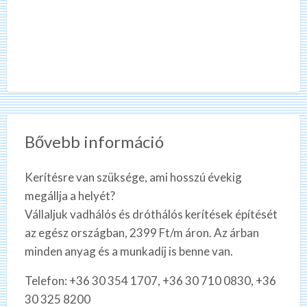
Bővebb információ
Kerítésre van szüksége, ami hosszú évekig
megállja a helyét?
Vállaljuk vadhálós és dróthálós kerítések építését
az egész országban, 2399 Ft/m áron. Az árban
minden anyag és a munkadíj is benne van.
Telefon: +36 30 354 1707, +36 30 710 0830, +36
30 325 8200