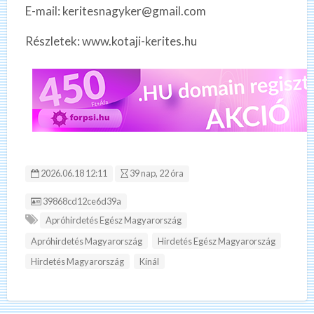
E-mail: keritesnagyker@gmail.com
Részletek: www.kotaji-kerites.hu
2026.06.18 12:11
39 nap, 22 óra
Hirdetés ID:
39868cd12ce6d39a
Apróhirdetés Egész Magyarország
Apróhirdetés Magyarország
Hirdetés Egész Magyarország
Hirdetés Magyarország
Kínál