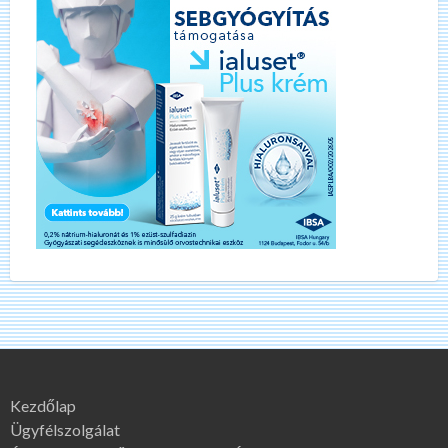
Kezdőlap
Ügyfélszolgálat