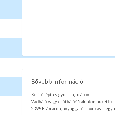
Bővebb információ
Kerítésépítés gyorsan, jó áron!
Vadháló vagy drótháló? Nálunk mindkettő meg
2399 Ft/m áron, anyaggal és munkával együ