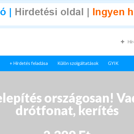
Hir
+ Hirdetés feladása
Külön szolgáltatások
GYIK
elepítés országosan! Va
drótfonat, kerítés