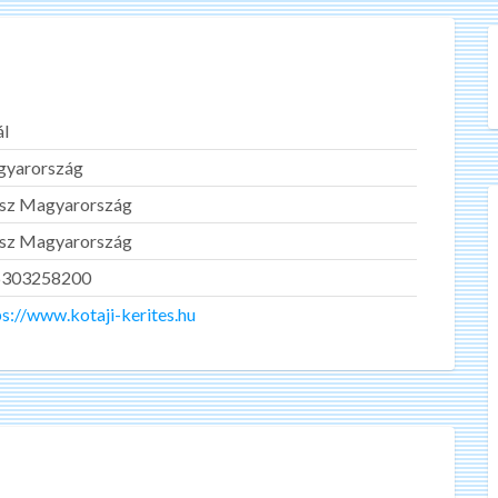
ál
yarország
sz Magyarország
sz Magyarország
6303258200
ps://www.kotaji-kerites.hu