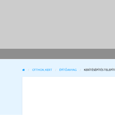
OTTHON, KERT
ÉPÍTŐANYAG
KERÍTÉSÉPÍTÉS TELEP