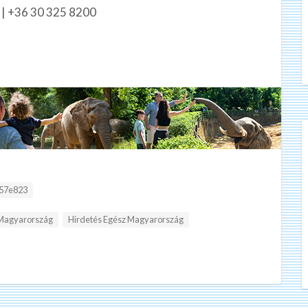
 | +36 30 325 8200
57e823
 Magyarország
Hirdetés Egész Magyarország