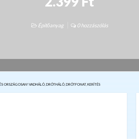
2.399 Ft
Építőanyag
0 hozzászólás
ÍTÉS ORSZÁGOSAN! VADHÁLÓ, DRÓTHÁLÓ, DRÓTFONAT, KERÍTÉS