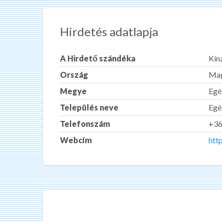
Hirdetés adatlapja
A Hirdető szándéka
Kín
Ország
Mag
Megye
Egé
Település neve
Egé
Telefonszám
+3
Webcím
htt