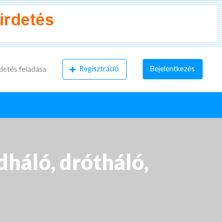
Regisztráció
Bejelentkezés
detés feladása
dháló, drótháló,