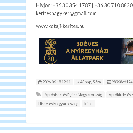
Hívjon: +36 30 354 1707 | +36 30 710 0830
keritesnagyker@gmail.com
www.kotaji-kerites.hu
Hirdetés ID:
2026.06.18 12:11
40 nap, 5 óra
98968cd124
Apróhirdetés Egész Magyarország
Apróhirdetés
Hirdetés Magyarország
Kínál